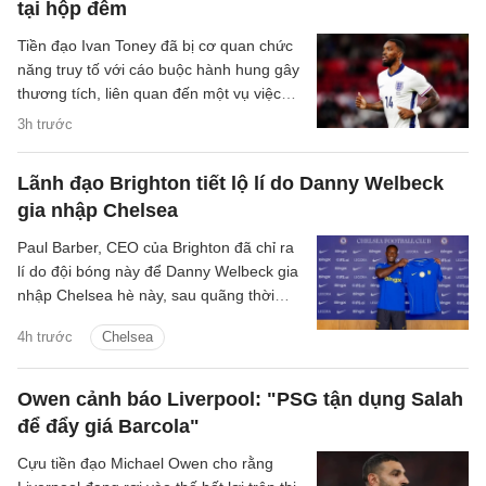
tại hộp đêm
Tiền đạo Ivan Toney đã bị cơ quan chức
năng truy tố với cáo buộc hành hung gây
thương tích, liên quan đến một vụ việc
xảy ra tại hộp đêm vào tháng 12/2025.
3h trước
Lãnh đạo Brighton tiết lộ lí do Danny Welbeck
gia nhập Chelsea
Paul Barber, CEO của Brighton đã chỉ ra
lí do đội bóng này để Danny Welbeck gia
nhập Chelsea hè này, sau quãng thời
gian chơi ấn tượng tại Brighton.
4h trước
Chelsea
Owen cảnh báo Liverpool: "PSG tận dụng Salah
để đẩy giá Barcola"
Cựu tiền đạo Michael Owen cho rằng