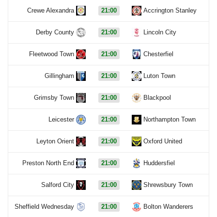
Crewe Alexandra
21:00
Accrington Stanley
Derby County
21:00
Lincoln City
Fleetwood Town
21:00
Chesterfiel
Gillingham
21:00
Luton Town
Grimsby Town
21:00
Blackpool
Leicester
21:00
Northampton Town
Leyton Orient
21:00
Oxford United
Preston North End
21:00
Huddersfiel
Salford City
21:00
Shrewsbury Town
Sheffield Wednesday
21:00
Bolton Wanderers