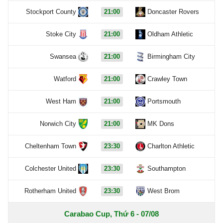
Stockport County
21:00
Doncaster Rovers
Stoke City
21:00
Oldham Athletic
Swansea
21:00
Birmingham City
Watford
21:00
Crawley Town
West Ham
21:00
Portsmouth
Norwich City
21:00
MK Dons
Cheltenham Town
23:30
Charlton Athletic
Colchester United
23:30
Southampton
Rotherham United
23:30
West Brom
Carabao Cup, Thứ 6 - 07/08