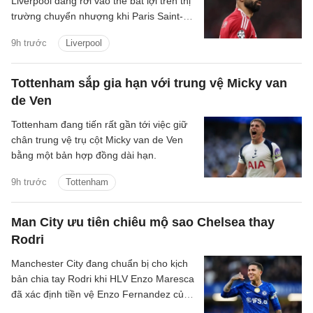
Liverpool đang rơi vào thế bất lợi trên thị
trường chuyển nhượng khi Paris Saint-
Germain tận dụng nhu cầu cấp thiết tìm
9h trước
Liverpool
người thay Mohamed Salah để đẩy giá
Bradley Barcola lên mức rất cao.
Tottenham sắp gia hạn với trung vệ Micky van
de Ven
Tottenham đang tiến rất gần tới việc giữ
chân trung vệ trụ cột Micky van de Ven
bằng một bản hợp đồng dài hạn.
9h trước
Tottenham
Man City ưu tiên chiêu mộ sao Chelsea thay
Rodri
Manchester City đang chuẩn bị cho kịch
bản chia tay Rodri khi HLV Enzo Maresca
đã xác định tiền vệ Enzo Fernandez của
Chelsea là mục tiêu ưu tiên để thay thế