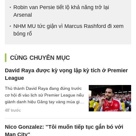
Robin van Persie tiết lộ khả năng trở lại
Arsenal
NHM MU tức giận vì Marcus Rashford đi xem
bóng rổ
CÙNG CHUYÊN MỤC
David Raya được kỳ vọng lập kỳ tích ở Premier
League
Thủ thành David Raya đang đứng trước
cơ hội đi vào lịch sử Premier League nếu
giành danh hiệu Găng tay vàng mùa giải
2026/27.
48' trước
Nico Gonzalez: "Tôi muốn tiếp tục gắn bó với
Man City"