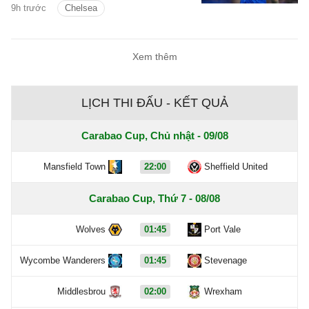
9h trước
Chelsea
ngôi sao người Tây Ban Nha.
Xem thêm
LỊCH THI ĐẤU - KẾT QUẢ
Carabao Cup, Chủ nhật - 09/08
Mansfield Town
22:00
Sheffield United
Carabao Cup, Thứ 7 - 08/08
Wolves
01:45
Port Vale
Wycombe Wanderers
01:45
Stevenage
Middlesbrou
02:00
Wrexham