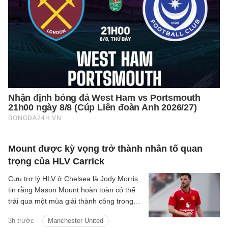
Mount được kỳ vọng trở thành nhân tố quan
trọng của HLV Carrick
Cựu trợ lý HLV ở Chelsea là Jody Morris
tin rằng Mason Mount hoàn toàn có thể
trải qua một mùa giải thành công trong
màu áo Man United, trở thành một trong
3h trước
Manchester United
những nhân tố quan trọng dưới thời HLV