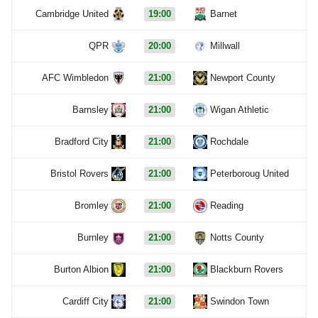
Cambridge United
19:00
Barnet
QPR
20:00
Millwall
AFC Wimbledon
21:00
Newport County
Barnsley
21:00
Wigan Athletic
Bradford City
21:00
Rochdale
Bristol Rovers
21:00
Peterboroug United
Bromley
21:00
Reading
Burnley
21:00
Notts County
Burton Albion
21:00
Blackburn Rovers
Cardiff City
21:00
Swindon Town