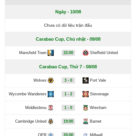
Ngày - 10/08
Chưa có dữ liệu trận đấu
Carabao Cup, Chủ nhật - 09/08
Mansfield Town
22:00
Sheffield United
Carabao Cup, Thứ 7 - 08/08
Wolves
3 - 0
Port Vale
Wycombe Wanderers
1 - 2
Stevenage
Middlesbrou
1 - 0
Wrexham
Cambridge United
19:00
Barnet
QPR
20:00
Millwall