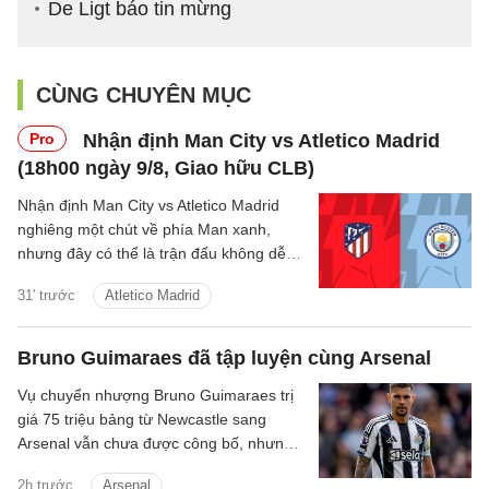
De Ligt báo tin mừng
CÙNG CHUYÊN MỤC
Pro
Nhận định Man City vs Atletico Madrid
(18h00 ngày 9/8, Giao hữu CLB)
Nhận định Man City vs Atletico Madrid
nghiêng một chút về phía Man xanh,
nhưng đây có thể là trận đấu không dễ
dàng với thầy trò Enzo Maresca.
31' trước
Atletico Madrid
Bruno Guimaraes đã tập luyện cùng Arsenal
Vụ chuyển nhượng Bruno Guimaraes trị
giá 75 triệu bảng từ Newcastle sang
Arsenal vẫn chưa được công bố, nhưng
tiền vệ này đã tập luyện với Pháo thủ.
2h trước
Arsenal