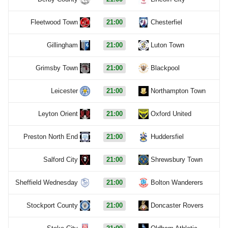
Fleetwood Town
21:00
Chesterfiel
Gillingham
21:00
Luton Town
Grimsby Town
21:00
Blackpool
Leicester
21:00
Northampton Town
Leyton Orient
21:00
Oxford United
Preston North End
21:00
Huddersfiel
Salford City
21:00
Shrewsbury Town
Sheffield Wednesday
21:00
Bolton Wanderers
Stockport County
21:00
Doncaster Rovers