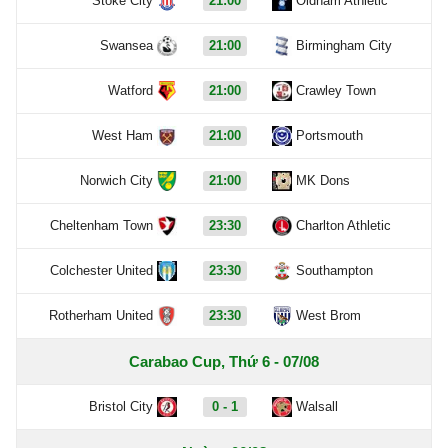
Stoke City
21:00
Oldham Athletic
Swansea
21:00
Birmingham City
Watford
21:00
Crawley Town
West Ham
21:00
Portsmouth
Norwich City
21:00
MK Dons
Cheltenham Town
23:30
Charlton Athletic
Colchester United
23:30
Southampton
Rotherham United
23:30
West Brom
Carabao Cup, Thứ 6 - 07/08
Bristol City
0 - 1
Walsall