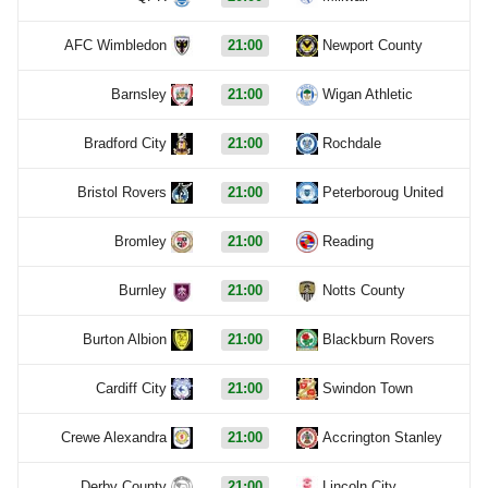
AFC Wimbledon
21:00
Newport County
Barnsley
21:00
Wigan Athletic
Bradford City
21:00
Rochdale
Bristol Rovers
21:00
Peterboroug United
Bromley
21:00
Reading
Burnley
21:00
Notts County
Burton Albion
21:00
Blackburn Rovers
Cardiff City
21:00
Swindon Town
Crewe Alexandra
21:00
Accrington Stanley
Derby County
21:00
Lincoln City