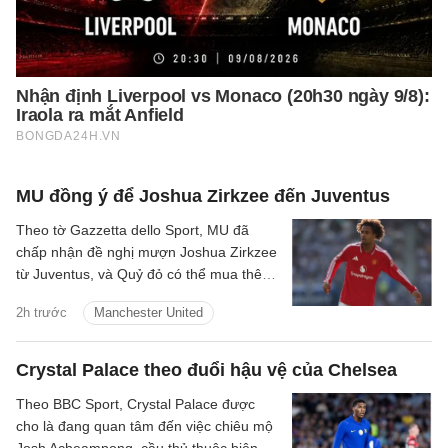
MU đồng ý để Joshua Zirkzee đến Juventus
Theo tờ Gazzetta dello Sport, MU đã
chấp nhận đề nghị mượn Joshua Zirkzee
từ Juventus, và Quỷ đỏ có thể mua thêm
tiền đạo trong thời gian còn lại ở Hè
2h trước
Manchester United
2026.
Crystal Palace theo đuổi hậu vệ của Chelsea
Theo BBC Sport, Crystal Palace được
cho là đang quan tâm đến việc chiêu mộ