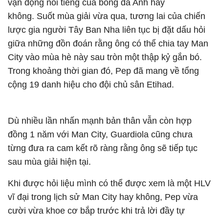
vận động nổi tiếng của bóng đá Anh hay
không. Suốt mùa giải vừa qua, tương lai của chiến
lược gia người Tây Ban Nha liên tục bị đặt dấu hỏi
giữa những đồn đoán rằng ông có thể chia tay Man
City vào mùa hè này sau tròn một thập kỷ gắn bó.
Trong khoảng thời gian đó, Pep đã mang về tổng
cộng 19 danh hiệu cho đội chủ sân Etihad.
Dù nhiều lần nhấn mạnh bản thân vẫn còn hợp
đồng 1 năm với Man City, Guardiola cũng chưa
từng đưa ra cam kết rõ ràng rằng ông sẽ tiếp tục
sau mùa giải hiện tại.
Khi được hỏi liệu mình có thể được xem là một HLV
vĩ đại trong lịch sử Man City hay không, Pep vừa
cười vừa khoe cơ bắp trước khi trả lời đầy tự