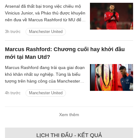
Arsenal đã thất bại trong việc chiêu mộ
Vinicius Junior, và Pháo thủ được khuyên
nên đưa về Marcus Rashford từ MU để
nâng cấp hàng lang cánh.
3h trước
Manchester United
Marcus Rashford: Chương cuối hay khởi đầu
mới tại Man Utd?
Marcus Rashford đang trải qua giai đoạn
khó khăn nhất sự nghiệp. Từng là biểu
tượng trên hàng công của Manchester
United và được kỳ vọng sẽ trở thành
4h trước
Manchester United
Wayne Rooney thứ hai của bóng đá Anh,
tiền đạo 28 tuổi giờ thậm chí không biết
mình sẽ thi đấu ở đâu trong mùa giải
Xem thêm
mới.
LỊCH THI ĐẤU - KẾT QUẢ