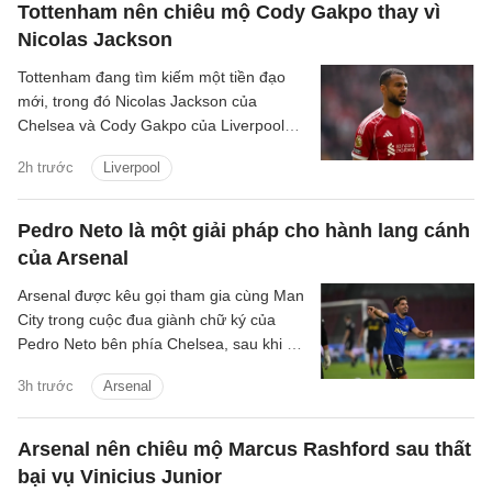
Tottenham nên chiêu mộ Cody Gakpo thay vì
Nicolas Jackson
Tottenham đang tìm kiếm một tiền đạo
mới, trong đó Nicolas Jackson của
Chelsea và Cody Gakpo của Liverpool
nằm trong danh sách chuyển nhượng
2h trước
Liverpool
của họ.
Pedro Neto là một giải pháp cho hành lang cánh
của Arsenal
Arsenal được kêu gọi tham gia cùng Man
City trong cuộc đua giành chữ ký của
Pedro Neto bên phía Chelsea, sau khi bỏ
lỡ cơ hội chiêu mộ Vinicius Junior.
3h trước
Arsenal
Arsenal nên chiêu mộ Marcus Rashford sau thất
bại vụ Vinicius Junior