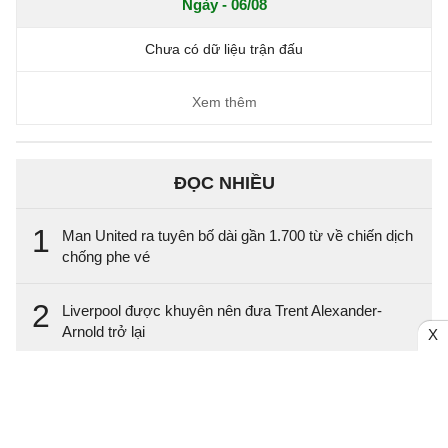
Ngày - 06/08
Chưa có dữ liệu trận đấu
Xem thêm
ĐỌC NHIỀU
1
Man United ra tuyên bố dài gần 1.700 từ về chiến dịch
chống phe vé
2
Liverpool được khuyên nên đưa Trent Alexander-
Arnold trở lại
X
3
Đội bóng Thổ Nhĩ Kỳ xác nhận đàm phán với
Mohamed Salah