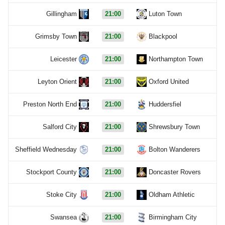
Gillingham
21:00
Luton Town
Grimsby Town
21:00
Blackpool
Leicester
21:00
Northampton Town
Leyton Orient
21:00
Oxford United
Preston North End
21:00
Huddersfiel
Salford City
21:00
Shrewsbury Town
Sheffield Wednesday
21:00
Bolton Wanderers
Stockport County
21:00
Doncaster Rovers
Stoke City
21:00
Oldham Athletic
Swansea
21:00
Birmingham City