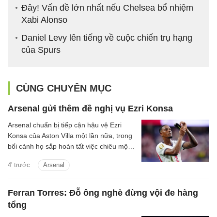
Đây! Vấn đề lớn nhất nếu Chelsea bổ nhiệm
Xabi Alonso
Daniel Levy lên tiếng về cuộc chiến trụ hạng
của Spurs
CÙNG CHUYÊN MỤC
Arsenal gửi thêm đề nghị vụ Ezri Konsa
Arsenal chuẩn bị tiếp cận hậu vệ Ezri
Konsa của Aston Villa một lần nữa, trong
bối cảnh họ sắp hoàn tất việc chiêu mộ
đội trưởng Bruno Guimaraes của
4' trước
Arsenal
Newcastle.
Ferran Torres: Đỗ ông nghè đừng vội đe hàng
tổng