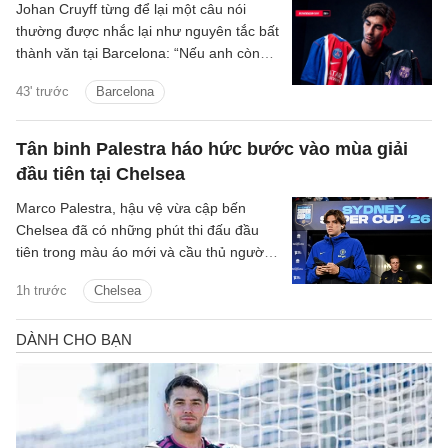
Johan Cruyff từng để lại một câu nói
thường được nhắc lại như nguyên tắc bất
thành văn tại Barcelona: “Nếu anh còn
lưỡng lự về việc thi đấu cho FC
43' trước
Barcelona
Barcelona, anh không còn hữu ích với
chúng tôi nữa.”
Tân binh Palestra háo hức bước vào mùa giải
đầu tiên tại Chelsea
Marco Palestra, hậu vệ vừa cập bến
Chelsea đã có những phút thi đấu đầu
tiên trong màu áo mới và cầu thủ người
Italia háo hức tranh tài mùa giải mới.
1h trước
Chelsea