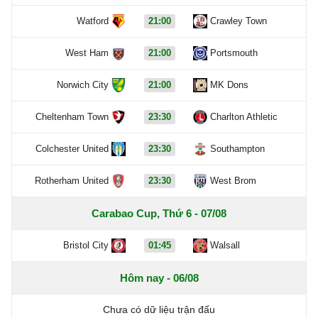
Watford
21:00
Crawley Town
West Ham
21:00
Portsmouth
Norwich City
21:00
MK Dons
Cheltenham Town
23:30
Charlton Athletic
Colchester United
23:30
Southampton
Rotherham United
23:30
West Brom
Carabao Cup, Thứ 6 - 07/08
Bristol City
01:45
Walsall
Hôm nay - 06/08
Chưa có dữ liệu trận đấu