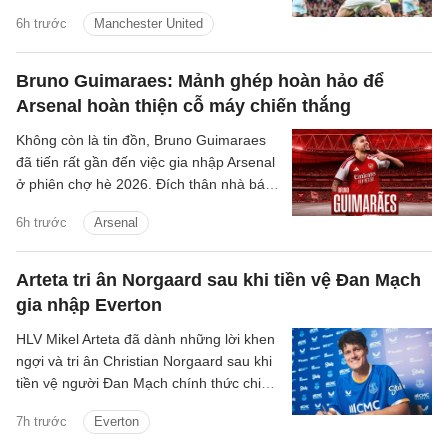
năm nay, bất chấp sự quan tâm mạnh
6h trước
Manchester United
mẽ từ Bayern Munich và Barcelona.
Bruno Guimaraes: Mảnh ghép hoàn hảo để
Arsenal hoàn thiện cỗ máy chiến thắng
Không còn là tin đồn, Bruno Guimaraes
đã tiến rất gần đến việc gia nhập Arsenal
ở phiên chợ hè 2026. Đích thân nhà báo
uy tín David Ornstein đã lên tiếng xác
6h trước
Arsenal
nhận thương vụ sắp sửa được hoàn tất.
Dự kiến theo lịch tiền vệ người Brazil sẽ
bay về London trong hôm nay, bắt đầu
Arteta tri ân Norgaard sau khi tiền vệ Đan Mạch
buổi kiểm tra y tế và hoàn tất các thủ tục
gia nhập Everton
còn lại để chuẩn bị cho ra mắt đội bóng
mới.
HLV Mikel Arteta đã dành những lời khen
ngợi và tri ân Christian Norgaard sau khi
tiền vệ người Đan Mạch chính thức chia
tay Arsenal để chuyển sang khoác áo
7h trước
Everton
Everton trong thương vụ trị giá 7 triệu