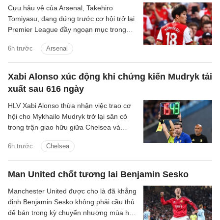
Cựu hậu vệ của Arsenal, Takehiro
Tomiyasu, đang đứng trước cơ hội trở lại
Premier League đầy ngoạn mục trong
màu áo Crystal Palace.
6h trước
Arsenal
Xabi Alonso xúc động khi chứng kiến Mudryk tái
xuất sau 616 ngày
HLV Xabi Alonso thừa nhận việc trao cơ
hội cho Mykhailo Mudryk trở lại sân cỏ
trong trận giao hữu giữa Chelsea và
Juventus là một khoảnh khắc đầy cảm
6h trước
Chelsea
xúc đối với toàn đội.
Man United chốt tương lai Benjamin Sesko
Manchester United được cho là đã khẳng
định Benjamin Sesko không phải cầu thủ
để bán trong kỳ chuyển nhượng mùa hè