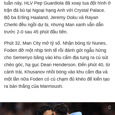
tuần này, HLV Pep Guardiola đã xoay tua đội hình ở
trận đá bù tại Ngoại hạng Anh với Crystal Palace.
Bộ ba Erling Haaland, Jeremy Doku và Rayan
Cherki đều ngồi dự bị, nhưng Man xanh vẫn dẫn
trước 2-0 sau 45 phút đầu tiên.
Phút 32, Man City mở tỷ số. Nhận bóng từ Nunes,
Foden đỡ một nhịp tinh tế rồi đánh gót ngẫu hứng
cho Semenyo băng vào khu cấm địa tung ra cú sút
chéo góc, hạ gục Dean Henderson. Đến phút 40, từ
cánh trái, Khusanov nhồi bóng vào khu cấm địa và
một lần nữa Foden có cú chạm đủ khéo để kiến tạo
ra bàn thắng của Marmoush.