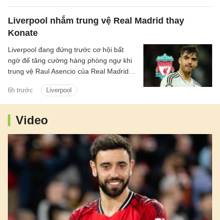
Liverpool nhắm trung vệ Real Madrid thay
Konate
Liverpool đang đứng trước cơ hội bất
ngờ để tăng cường hàng phòng ngự khi
trung vệ Raul Asencio của Real Madrid
được cho là có thể rời sân Bernabeu
6h trước
Liverpool
trong kỳ chuyển nhượng mùa hè này.
Video