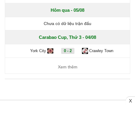
Hôm qua - 05/08
Chưa có dữ liệu trận đấu
Carabao Cup, Thứ 3 - 04/08
York City
0 - 2
Crawley Town
Xem thêm
X
Trang chủ
Bóng đá Việt Nam
Tin Nóng
Bóng đá Anh
Video
Bóng đá Châu Âu