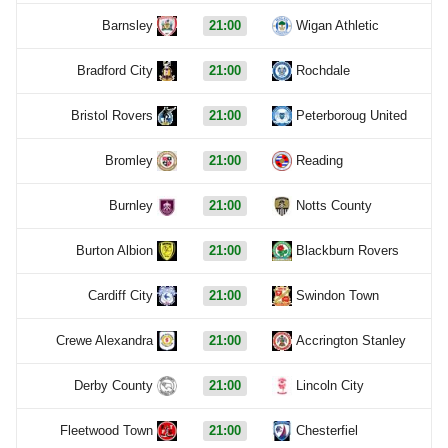
Barnsley
21:00
Wigan Athletic
Bradford City
21:00
Rochdale
Bristol Rovers
21:00
Peterboroug United
Bromley
21:00
Reading
Burnley
21:00
Notts County
Burton Albion
21:00
Blackburn Rovers
Cardiff City
21:00
Swindon Town
Crewe Alexandra
21:00
Accrington Stanley
Derby County
21:00
Lincoln City
Fleetwood Town
21:00
Chesterfiel