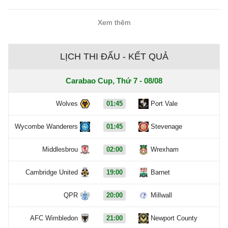
bảng.
Xem thêm
LỊCH THI ĐẤU - KẾT QUẢ
Carabao Cup, Thứ 7 - 08/08
Wolves
01:45
Port Vale
Wycombe Wanderers
01:45
Stevenage
Middlesbrou
02:00
Wrexham
Cambridge United
19:00
Barnet
QPR
20:00
Millwall
AFC Wimbledon
21:00
Newport County