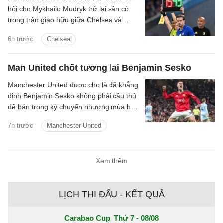
hội cho Mykhailo Mudryk trở lại sân cỏ
trong trận giao hữu giữa Chelsea và
Juventus là một khoảnh khắc đầy cảm
6h trước
Chelsea
xúc đối với toàn đội.
Man United chốt tương lai Benjamin Sesko
Manchester United được cho là đã khẳng
định Benjamin Sesko không phải cầu thủ
để bán trong kỳ chuyển nhượng mùa hè
năm nay, bất chấp sự quan tâm mạnh
7h trước
Manchester United
mẽ từ Bayern Munich và Barcelona.
Xem thêm
LỊCH THI ĐẤU - KẾT QUẢ
Carabao Cup, Thứ 7 - 08/08