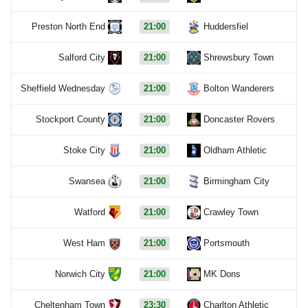
Preston North End
21:00
Huddersfiel
Salford City
21:00
Shrewsbury Town
Sheffield Wednesday
21:00
Bolton Wanderers
Stockport County
21:00
Doncaster Rovers
Stoke City
21:00
Oldham Athletic
Swansea
21:00
Birmingham City
Watford
21:00
Crawley Town
West Ham
21:00
Portsmouth
Norwich City
21:00
MK Dons
Cheltenham Town
23:30
Charlton Athletic