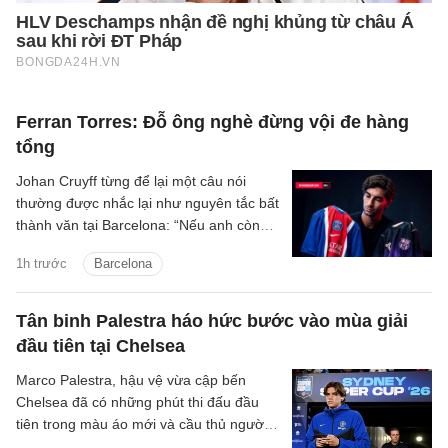
Ferran Torres: Đỗ ông nghè đừng vội đe hàng
tổng
Johan Cruyff từng để lại một câu nói
thường được nhắc lại như nguyên tắc bất
thành văn tại Barcelona: “Nếu anh còn
lưỡng lự về việc thi đấu cho FC
1h trước
Barcelona
Barcelona, anh không còn hữu ích với
chúng tôi nữa.”
Tân binh Palestra háo hức bước vào mùa giải
đầu tiên tại Chelsea
Marco Palestra, hậu vệ vừa cập bến
Chelsea đã có những phút thi đấu đầu
tiên trong màu áo mới và cầu thủ người
Italia háo hức tranh tài mùa giải mới.