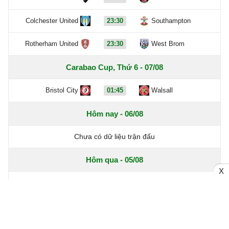
Colchester United
23:30
Southampton
Rotherham United
23:30
West Brom
Carabao Cup, Thứ 6 - 07/08
Bristol City
01:45
Walsall
Hôm nay - 06/08
Chưa có dữ liệu trận đấu
Hôm qua - 05/08
X
Chưa có dữ liệu trận đấu
Carabao Cup, Thứ 3 - 04/08
York City
0 - 2
Crawley Town