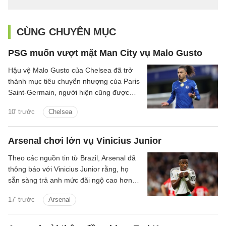
CÙNG CHUYÊN MỤC
PSG muốn vượt mặt Man City vụ Malo Gusto
Hậu vệ Malo Gusto của Chelsea đã trở
thành mục tiêu chuyển nhượng của Paris
Saint-Germain, người hiện cũng được
Man City quan tâm.
10' trước
Chelsea
Arsenal chơi lớn vụ Vinicius Junior
Theo các nguồn tin từ Brazil, Arsenal đã
thông báo với Vinicius Junior rằng, họ
sẵn sàng trả anh mức đãi ngộ cao hơn
đề nghị gia hạn hợp đồng từ phía Real
17' trước
Arsenal
Madrid.