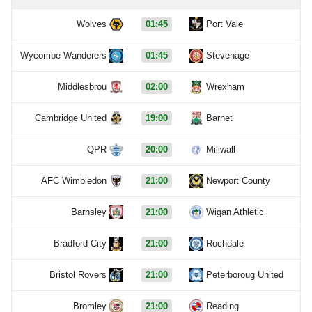
Wolves
01:45
Port Vale
Wycombe Wanderers
01:45
Stevenage
Middlesbrou
02:00
Wrexham
Cambridge United
19:00
Barnet
QPR
20:00
Millwall
AFC Wimbledon
21:00
Newport County
Barnsley
21:00
Wigan Athletic
Bradford City
21:00
Rochdale
Bristol Rovers
21:00
Peterboroug United
Bromley
21:00
Reading