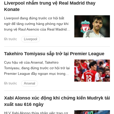
Liverpool nhắm trung vệ Real Madrid thay
Konate
Liverpool đang đứng trước cơ hội bất
ngờ để tăng cường hàng phòng ngự khi
trung vệ Raul Asencio của Real Madrid
được cho là có thể rời sân Bernabeu
6h trước
Liverpool
trong kỳ chuyển nhượng mùa hè này.
Takehiro Tomiyasu sắp trở lại Premier League
Cựu hậu vệ của Arsenal, Takehiro
Tomiyasu, đang đứng trước cơ hội trở lại
Premier League đầy ngoạn mục trong
màu áo Crystal Palace.
6h trước
Arsenal
Xabi Alonso xúc động khi chứng kiến Mudryk tái
xuất sau 616 ngày
HLV Xabi Alonso thừa nhận việc trao cơ