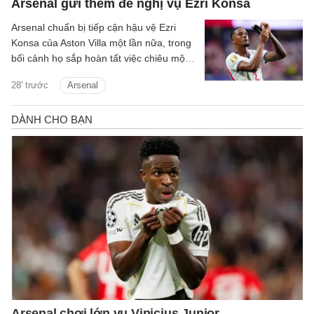
Arsenal gửi thêm đề nghị vụ Ezri Konsa
Arsenal chuẩn bị tiếp cận hậu vệ Ezri
Konsa của Aston Villa một lần nữa, trong
bối cảnh họ sắp hoàn tất việc chiêu mộ
đội trưởng Bruno Guimaraes của
28' trước
Arsenal
Newcastle.