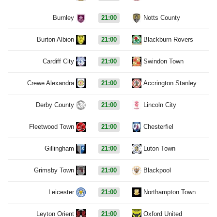
Burnley
21:00
Notts County
Burton Albion
21:00
Blackburn Rovers
Cardiff City
21:00
Swindon Town
Crewe Alexandra
21:00
Accrington Stanley
Derby County
21:00
Lincoln City
Fleetwood Town
21:00
Chesterfiel
Gillingham
21:00
Luton Town
Grimsby Town
21:00
Blackpool
Leicester
21:00
Northampton Town
Leyton Orient
21:00
Oxford United