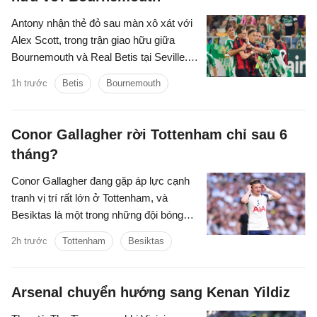
Antony nhận thẻ đỏ sau màn xô xát với
Alex Scott, trong trận giao hữu giữa
Bournemouth và Real Betis tại Seville.
Hai đội hòa nhau 2-2 sau 90 phút.
1h trước
Betis
Bournemouth
Conor Gallagher rời Tottenham chỉ sau 6
tháng?
Conor Gallagher đang gặp áp lực cạnh
tranh vị trí rất lớn ở Tottenham, và
Besiktas là một trong những đội bóng
quan tâm đến chữ ký của anh.
2h trước
Tottenham
Besiktas
Arsenal chuyển hướng sang Kenan Yildiz