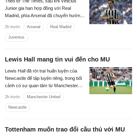
Theo tờ The Times, sau khi Vinicius
Junior gia hạn hợp đồng với Real
Madrid, phía Arsenal đã chuyển hướng
sang Kenan Yildiz của Juventus.
2h trước
Arsenal
Real Madrid
Juventus
Lewis Hall mang tin vui đến cho MU
Lewis Hall đã rời trại huấn luyện của
Newcastle để tập luyện riêng, trong bối
cảnh có sự quan tâm từ Manchester
United.
2h trước
Manchester United
Newcastle
Tottenham muốn trao đổi cầu thủ với MU