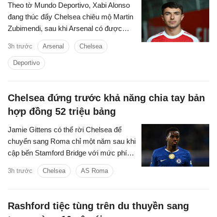
Theo tờ Mundo Deportivo, Xabi Alonso
đang thúc đẩy Chelsea chiêu mộ Martin
Zubimendi, sau khi Arsenal có được
chữ ký của Bruno Guimaraes.
3h trước
Arsenal
Chelsea
Deportivo
Chelsea đứng trước khả năng chia tay bản
hợp đồng 52 triệu bảng
Jamie Gittens có thể rời Chelsea để
chuyển sang Roma chỉ một năm sau khi
cập bến Stamford Bridge với mức phí
khoảng 52 triệu bảng.
3h trước
Chelsea
AS Roma
Rashford tiệc tùng trên du thuyền sang