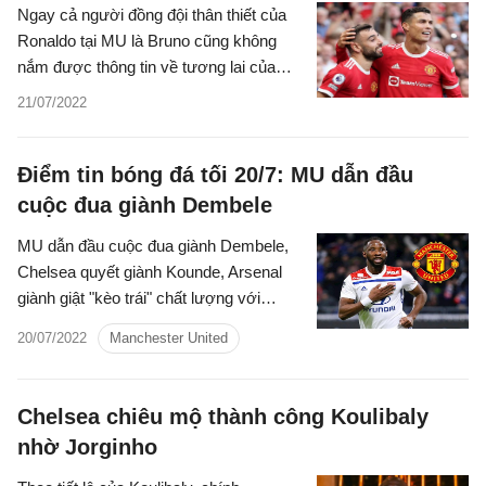
Ngay cả người đồng đội thân thiết của
Ronaldo tại MU là Bruno cũng không
nắm được thông tin về tương lai của
tiền đạo người Bồ.
21/07/2022
Điểm tin bóng đá tối 20/7: MU dẫn đầu
cuộc đua giành Dembele
MU dẫn đầu cuộc đua giành Dembele,
Chelsea quyết giành Kounde, Arsenal
giành giật "kèo trái" chất lượng với
Real... là những tin tức nổi bật trong
20/07/2022
Manchester United
Điểm tin bóng đá tối 16/7/2022.
Chelsea chiêu mộ thành công Koulibaly
nhờ Jorginho