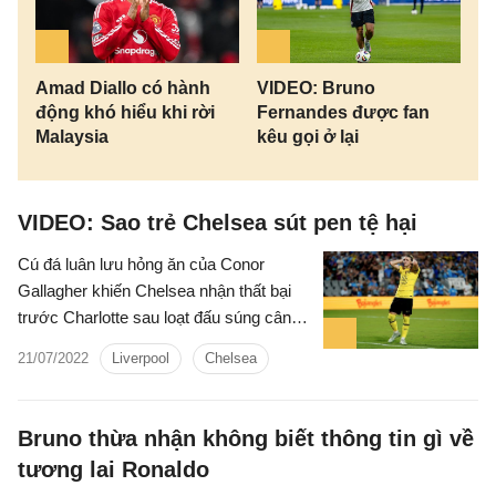
Amad Diallo có hành
VIDEO: Bruno
động khó hiểu khi rời
Fernandes được fan
Malaysia
kêu gọi ở lại
VIDEO: Sao trẻ Chelsea sút pen tệ hại
Cú đá luân lưu hỏng ăn của Conor
Gallagher khiến Chelsea nhận thất bại
trước Charlotte sau loạt đấu súng cân
não trong trận giao hữu trước thềm mùa
21/07/2022
Liverpool
Chelsea
giải mới.
Bruno thừa nhận không biết thông tin gì về
tương lai Ronaldo