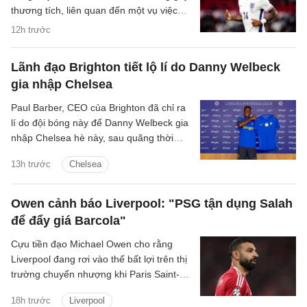
thương tích, liên quan đến một vụ việc
xảy ra tại hộp đêm vào tháng 12/2025.
12h trước
Lãnh đạo Brighton tiết lộ lí do Danny Welbeck
gia nhập Chelsea
Paul Barber, CEO của Brighton đã chỉ ra
lí do đội bóng này để Danny Welbeck gia
nhập Chelsea hè này, sau quãng thời
gian chơi ấn tượng tại Brighton.
13h trước
Chelsea
Owen cảnh báo Liverpool: "PSG tận dụng Salah
để đẩy giá Barcola"
Cựu tiền đạo Michael Owen cho rằng
Liverpool đang rơi vào thế bất lợi trên thị
trường chuyển nhượng khi Paris Saint-
Germain tận dụng nhu cầu cấp thiết tìm
18h trước
Liverpool
người thay Mohamed Salah để đẩy giá