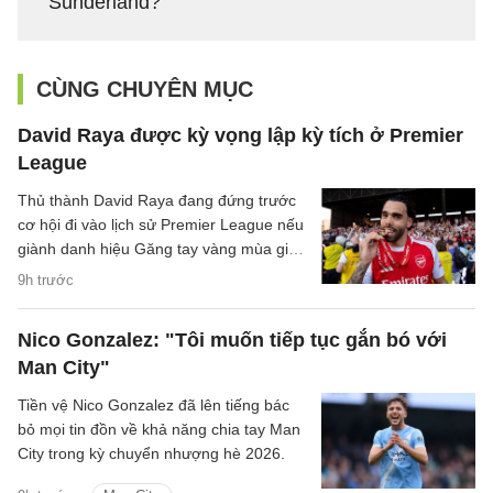
Sunderland?
CÙNG CHUYÊN MỤC
David Raya được kỳ vọng lập kỳ tích ở Premier
League
Thủ thành David Raya đang đứng trước
cơ hội đi vào lịch sử Premier League nếu
giành danh hiệu Găng tay vàng mùa giải
2026/27.
9h trước
Nico Gonzalez: "Tôi muốn tiếp tục gắn bó với
Man City"
Tiền vệ Nico Gonzalez đã lên tiếng bác
bỏ mọi tin đồn về khả năng chia tay Man
City trong kỳ chuyển nhượng hè 2026.