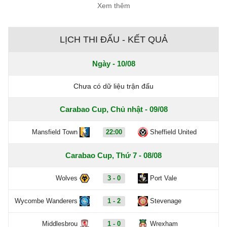
Xem thêm
LỊCH THI ĐẤU - KẾT QUẢ
Ngày - 10/08
Chưa có dữ liệu trận đấu
Carabao Cup, Chủ nhật - 09/08
Mansfield Town
22:00
Sheffield United
Carabao Cup, Thứ 7 - 08/08
Wolves
3 - 0
Port Vale
Wycombe Wanderers
1 - 2
Stevenage
Middlesbrou
1 - 0
Wrexham