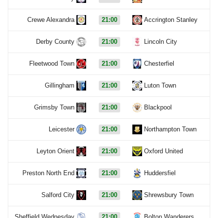
Crewe Alexandra
21:00
Accrington Stanley
Derby County
21:00
Lincoln City
Fleetwood Town
21:00
Chesterfiel
Gillingham
21:00
Luton Town
Grimsby Town
21:00
Blackpool
Leicester
21:00
Northampton Town
Leyton Orient
21:00
Oxford United
Preston North End
21:00
Huddersfiel
Salford City
21:00
Shrewsbury Town
Sheffield Wednesday
21:00
Bolton Wanderers