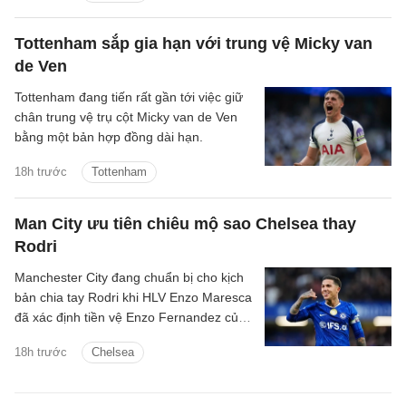
Bradley Barcola lên mức rất cao.
Tottenham sắp gia hạn với trung vệ Micky van
de Ven
Tottenham đang tiến rất gần tới việc giữ
chân trung vệ trụ cột Micky van de Ven
bằng một bản hợp đồng dài hạn.
18h trước
Tottenham
Man City ưu tiên chiêu mộ sao Chelsea thay
Rodri
Manchester City đang chuẩn bị cho kịch
bản chia tay Rodri khi HLV Enzo Maresca
đã xác định tiền vệ Enzo Fernandez của
Chelsea là mục tiêu ưu tiên để thay thế
18h trước
Chelsea
ngôi sao người Tây Ban Nha.