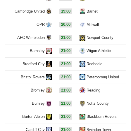
Cambridge United
19:00
Barnet
QPR
20:00
Millwall
AFC Wimbledon
21:00
Newport County
Barnsley
21:00
Wigan Athletic
Bradford City
21:00
Rochdale
Bristol Rovers
21:00
Peterboroug United
Bromley
21:00
Reading
Burnley
21:00
Notts County
Burton Albion
21:00
Blackburn Rovers
Cardiff City
21:00
Swindon Town