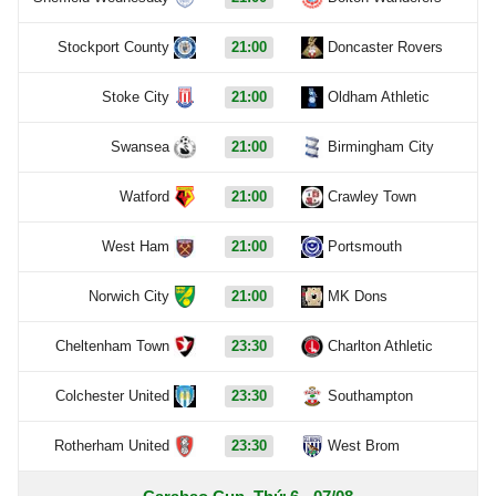
Stockport County
21:00
Doncaster Rovers
Stoke City
21:00
Oldham Athletic
Swansea
21:00
Birmingham City
Watford
21:00
Crawley Town
West Ham
21:00
Portsmouth
Norwich City
21:00
MK Dons
Cheltenham Town
23:30
Charlton Athletic
Colchester United
23:30
Southampton
Rotherham United
23:30
West Brom