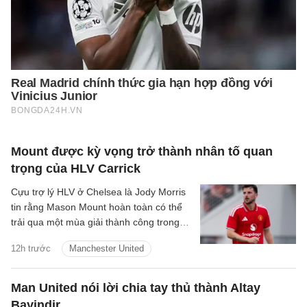
Mount được kỳ vọng trở thành nhân tố quan
trọng của HLV Carrick
Cựu trợ lý HLV ở Chelsea là Jody Morris
tin rằng Mason Mount hoàn toàn có thể
trải qua một mùa giải thành công trong
màu áo Man United, trở thành một trong
12h trước
Manchester United
những nhân tố quan trọng dưới thời HLV
Michael Carrick.
Man United nói lời chia tay thủ thành Altay
Bayindir