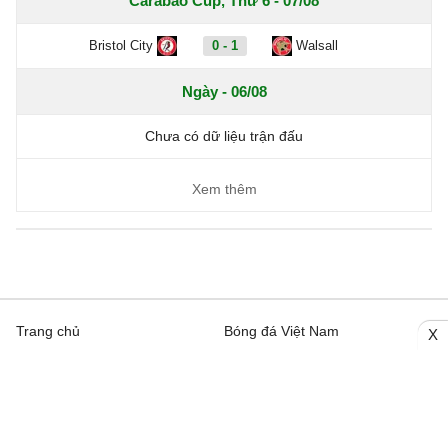
Carabao Cup, Thứ 6 - 07/08
Bristol City
0 - 1
Walsall
Ngày - 06/08
Chưa có dữ liệu trận đấu
Xem thêm
Trang chủ
Bóng đá Việt Nam
X
Tin Nóng
Bóng đá Anh
Video
Bóng đá Châu Âu
Trên đường Pitch
Bóng đá TBN