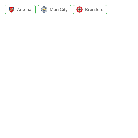
Arsenal
Man City
Brentford