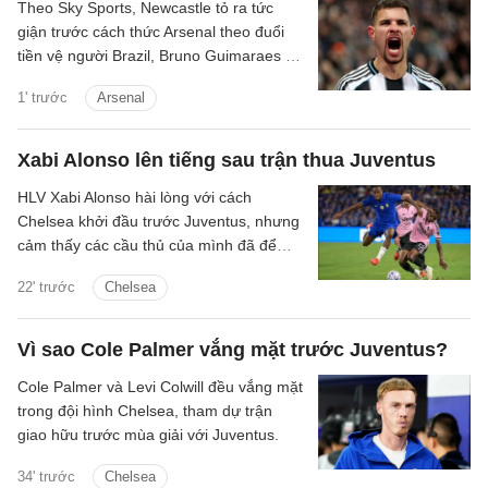
Theo Sky Sports, Newcastle tỏ ra tức
giận trước cách thức Arsenal theo đuổi
tiền vệ người Brazil, Bruno Guimaraes ở
Hè năm nay.
1' trước
Arsenal
Xabi Alonso lên tiếng sau trận thua Juventus
HLV Xabi Alonso hài lòng với cách
Chelsea khởi đầu trước Juventus, nhưng
cảm thấy các cầu thủ của mình đã để
mất quyền kiểm soát khi trận đấu diễn ra.
22' trước
Chelsea
Vì sao Cole Palmer vắng mặt trước Juventus?
Cole Palmer và Levi Colwill đều vắng mặt
trong đội hình Chelsea, tham dự trận
giao hữu trước mùa giải với Juventus.
34' trước
Chelsea