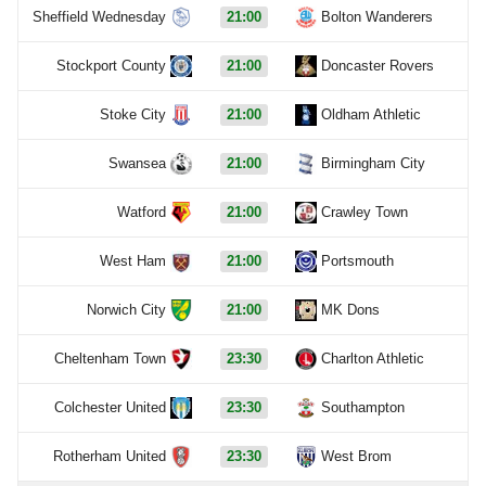
Sheffield Wednesday
21:00
Bolton Wanderers
Stockport County
21:00
Doncaster Rovers
Stoke City
21:00
Oldham Athletic
Swansea
21:00
Birmingham City
Watford
21:00
Crawley Town
West Ham
21:00
Portsmouth
Norwich City
21:00
MK Dons
Cheltenham Town
23:30
Charlton Athletic
Colchester United
23:30
Southampton
Rotherham United
23:30
West Brom