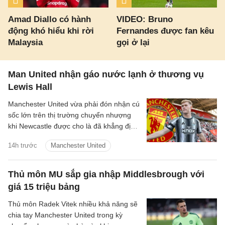
Amad Diallo có hành
VIDEO: Bruno
động khó hiểu khi rời
Fernandes được fan kêu
Malaysia
gọi ở lại
Man United nhận gáo nước lạnh ở thương vụ
Lewis Hall
Manchester United vừa phải đón nhận cú
sốc lớn trên thị trường chuyển nhượng
khi Newcastle được cho là đã khẳng định
sẽ không bán hậu vệ trái Lewis Hall trong
14h trước
Manchester United
mùa hè năm nay.
Thủ môn MU sắp gia nhập Middlesbrough với
giá 15 triệu bảng
Thủ môn Radek Vitek nhiều khả năng sẽ
chia tay Manchester United trong kỳ