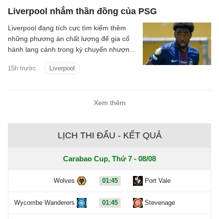
gây xôn xao dư luận.
Liverpool nhắm thần đồng của PSG
Liverpool đang tích cực tìm kiếm thêm
những phương án chất lượng để gia cố
hành lang cánh trong kỳ chuyển nhượng
mùa hè và cái tên mới nhất lọt vào tầm
15h trước
Liverpool
ngắm của đội chủ sân Anfield là tài năng
trẻ Ibrahim Mbaye thuộc biên chế Paris
Saint-Germain.
Xem thêm
LỊCH THI ĐẤU - KẾT QUẢ
Carabao Cup, Thứ 7 - 08/08
Wolves
01:45
Port Vale
Wycombe Wanderers
01:45
Stevenage