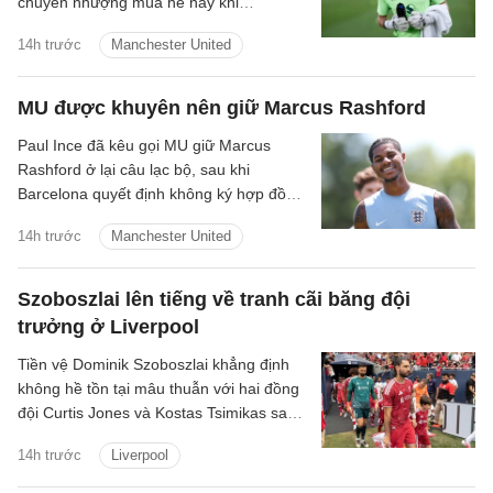
chuyển nhượng mùa hè này khi
Middlesbrough đang tiến rất gần tới việc
14h trước
Manchester United
hoàn tất bản hợp đồng trị giá khoảng 15
triệu bảng.
MU được khuyên nên giữ Marcus Rashford
Paul Ince đã kêu gọi MU giữ Marcus
Rashford ở lại câu lạc bộ, sau khi
Barcelona quyết định không ký hợp đồng
vĩnh viễn với anh.
14h trước
Manchester United
Szoboszlai lên tiếng về tranh cãi băng đội
trưởng ở Liverpool
Tiền vệ Dominik Szoboszlai khẳng định
không hề tồn tại mâu thuẫn với hai đồng
đội Curtis Jones và Kostas Tsimikas sau
khi đoạn video ghi lại tình huống liên
14h trước
Liverpool
quan đến chiếc băng đội trưởng trong
chuyến du đấu hè của Liverpool tại Mỹ