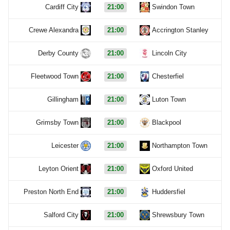
Cardiff City
21:00
Swindon Town
Crewe Alexandra
21:00
Accrington Stanley
Derby County
21:00
Lincoln City
Fleetwood Town
21:00
Chesterfiel
Gillingham
21:00
Luton Town
Grimsby Town
21:00
Blackpool
Leicester
21:00
Northampton Town
Leyton Orient
21:00
Oxford United
Preston North End
21:00
Huddersfiel
Salford City
21:00
Shrewsbury Town