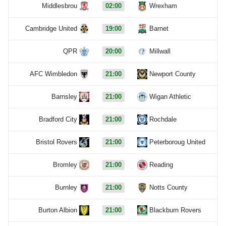
Middlesbrou
02:00
Wrexham
Cambridge United
19:00
Barnet
QPR
20:00
Millwall
AFC Wimbledon
21:00
Newport County
Barnsley
21:00
Wigan Athletic
Bradford City
21:00
Rochdale
Bristol Rovers
21:00
Peterboroug United
Bromley
21:00
Reading
Burnley
21:00
Notts County
Burton Albion
21:00
Blackburn Rovers