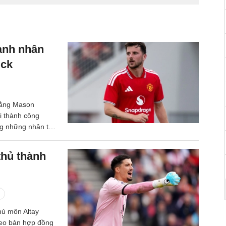
ành nhân
ick
 rằng Mason
i thành công
ng những nhân tố
thủ thành
hủ môn Altay
heo bản hợp đồng