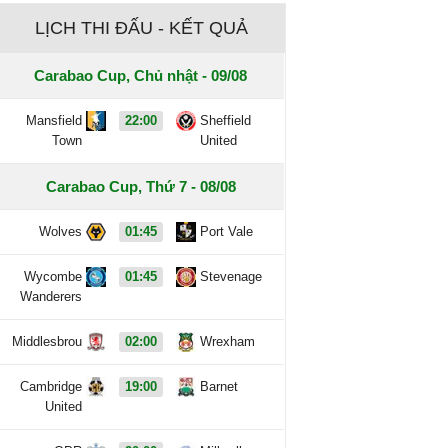
LỊCH THI ĐẤU - KẾT QUẢ
Carabao Cup, Chủ nhật - 09/08
Mansfield
22:00
Sheffield
Town
United
Carabao Cup, Thứ 7 - 08/08
Wolves
01:45
Port Vale
Wycombe
01:45
Stevenage
Wanderers
Middlesbrou
02:00
Wrexham
Cambridge
19:00
Barnet
United