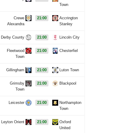
Town
Crewe
21:00
Accrington
Alexandra
Stanley
Derby County
21:00
Lincoln City
Fleetwood
21:00
Chesterfiel
Town
Gillingham
21:00
Luton Town
Grimsby
21:00
Blackpool
Town
Leicester
21:00
Northampton
Town
Leyton Orient
21:00
Oxford
United