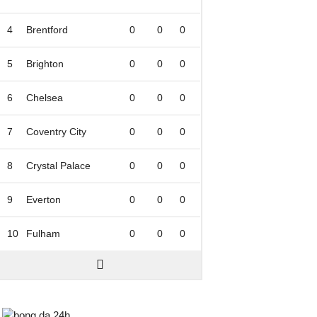
4
Brentford
0
0
0
5
Brighton
0
0
0
6
Chelsea
0
0
0
7
Coventry City
0
0
0
8
Crystal Palace
0
0
0
9
Everton
0
0
0
10
Fulham
0
0
0