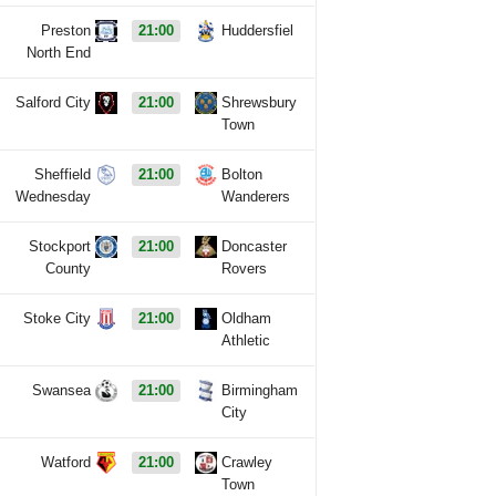
Preston
21:00
Huddersfiel
North End
Salford City
21:00
Shrewsbury
Town
Sheffield
21:00
Bolton
Wednesday
Wanderers
Stockport
21:00
Doncaster
County
Rovers
Stoke City
21:00
Oldham
Athletic
Swansea
21:00
Birmingham
City
Watford
21:00
Crawley
Town