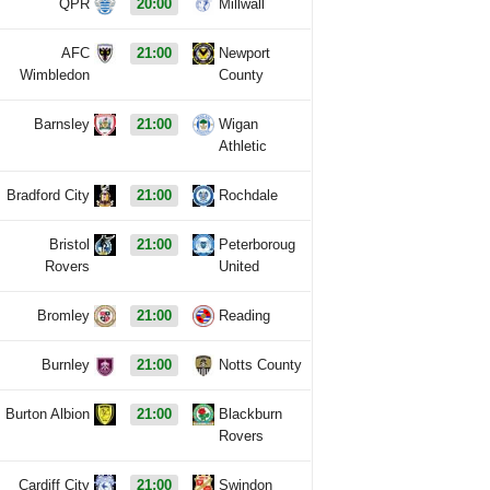
QPR
20:00
Millwall
AFC
21:00
Newport
Wimbledon
County
Barnsley
21:00
Wigan
Athletic
Bradford City
21:00
Rochdale
Bristol
21:00
Peterboroug
Rovers
United
Bromley
21:00
Reading
Burnley
21:00
Notts County
Burton Albion
21:00
Blackburn
Rovers
Cardiff City
21:00
Swindon