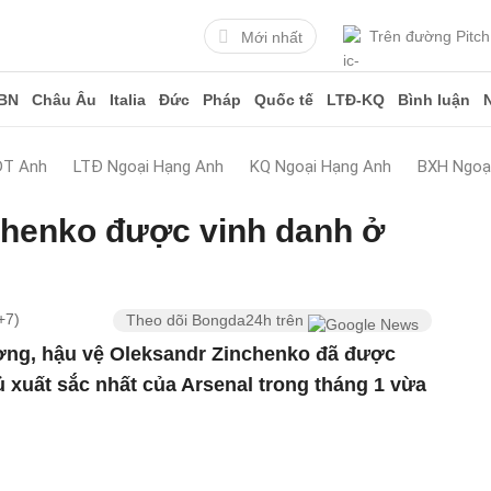
Trên đường Pitch
Mới nhất
BN
Châu Âu
Italia
Đức
Pháp
Quốc tế
LTĐ-KQ
Bình luận
ĐT Anh
LTĐ Ngoại Hạng Anh
KQ Ngoại Hạng Anh
BXH Ngoạ
chenko được vinh danh ở
+7)
Theo dõi Bongda24h trên
ượng, hậu vệ Oleksandr Zinchenko đã được
 xuất sắc nhất của Arsenal trong tháng 1 vừa