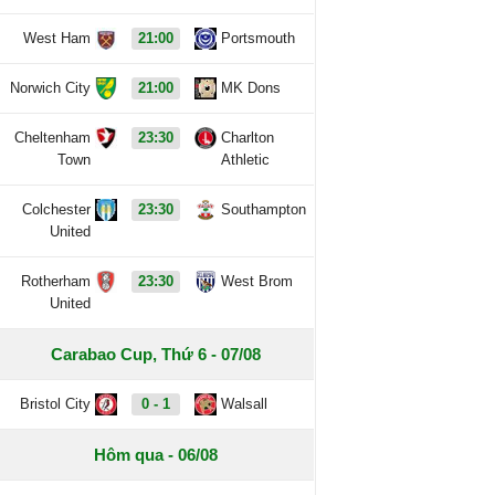
West Ham
21:00
Portsmouth
Norwich City
21:00
MK Dons
Cheltenham
23:30
Charlton
Town
Athletic
Colchester
23:30
Southampton
United
Rotherham
23:30
West Brom
United
Carabao Cup, Thứ 6 - 07/08
Bristol City
0 - 1
Walsall
Hôm qua - 06/08