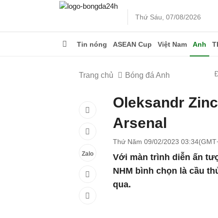
Thứ Sáu, 07/08/2026
Tin nóng
ASEAN Cup
Việt Nam
Anh
T
Trang chủ
Bóng đá Anh
Oleksandr Zin
Arsenal
Thứ Năm 09/02/2023 03:34(GMT
Zalo
Với màn trình diễn ấn t
NHM bình chọn là cầu thủ
qua.