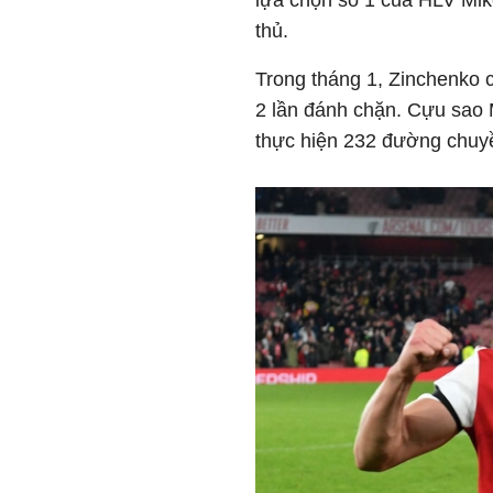
lựa chọn số 1 của HLV Mikel
thủ.
Trong tháng 1, Zinchenko c
2 lần đánh chặn. Cựu sao 
thực hiện 232 đường chuyề