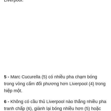
Liverpool.
5 -
Marc Cucurella (5) có nhiều pha chạm bóng
trong vòng cấm đối phương hơn Liverpool (4) trong
hiệp một.
6 -
Không có cầu thủ Liverpool nào thắng nhiều pha
tranh chấp (6), giành lại bóng nhiều hơn (5) hoặc