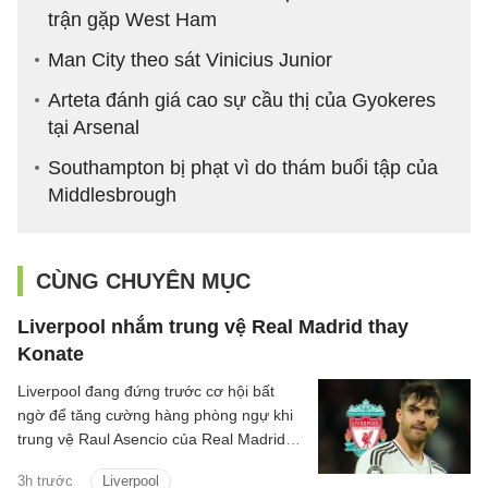
trận gặp West Ham
Man City theo sát Vinicius Junior
Arteta đánh giá cao sự cầu thị của Gyokeres
tại Arsenal
Southampton bị phạt vì do thám buổi tập của
Middlesbrough
CÙNG CHUYÊN MỤC
Liverpool nhắm trung vệ Real Madrid thay
Konate
Liverpool đang đứng trước cơ hội bất
ngờ để tăng cường hàng phòng ngự khi
trung vệ Raul Asencio của Real Madrid
được cho là có thể rời sân Bernabeu
3h trước
Liverpool
trong kỳ chuyển nhượng mùa hè này.