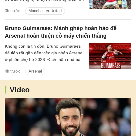
năm nay, bất chấp sự quan tâm mạnh
3h trước
Manchester United
mẽ từ Bayern Munich và Barcelona.
Bruno Guimaraes: Mảnh ghép hoàn hảo để
Arsenal hoàn thiện cỗ máy chiến thắng
Không còn là tin đồn, Bruno Guimaraes
đã tiến rất gần đến việc gia nhập Arsenal
ở phiên chợ hè 2026. Đích thân nhà báo
uy tín David Ornstein đã lên tiếng xác
4h trước
Arsenal
nhận thương vụ sắp sửa được hoàn tất.
Dự kiến theo lịch tiền vệ người Brazil sẽ
bay về London trong hôm nay, bắt đầu
Video
buổi kiểm tra y tế và hoàn tất các thủ tục
còn lại để chuẩn bị cho ra mắt đội bóng
mới.