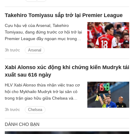
Takehiro Tomiyasu sắp trở lại Premier League
Cựu hậu vệ của Arsenal, Takehiro
Tomiyasu, đang đứng trước cơ hội trở lại
Premier League đầy ngoạn mục trong
màu áo Crystal Palace.
3h trước
Arsenal
Xabi Alonso xúc động khi chứng kiến Mudryk tái
xuất sau 616 ngày
HLV Xabi Alonso thừa nhận việc trao cơ
hội cho Mykhailo Mudryk trở lại sân cỏ
trong trận giao hữu giữa Chelsea và
Juventus là một khoảnh khắc đầy cảm
3h trước
Chelsea
xúc đối với toàn đội.