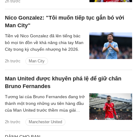
2h trước
Nico Gonzalez: "Tôi muốn tiếp tục gắn bó với
Man City"
Tiền vệ Nico Gonzalez đã lên tiếng bác
bỏ mọi tin đồn về khả năng chia tay Man
City trong kỳ chuyển nhượng hè 2026.
2h trước
Man City
Man United được khuyên phá lệ để giữ chân
Bruno Fernandes
Tương lai của Bruno Fernandes đang trở
thành một trong những ưu tiên hàng đầu
của Man United trước thềm mùa giải
2026/27.
2h trước
Manchester United