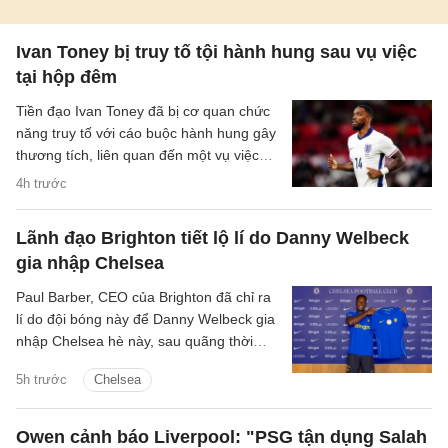
Ivan Toney bị truy tố tội hành hung sau vụ việc
tại hộp đêm
Tiền đạo Ivan Toney đã bị cơ quan chức
năng truy tố với cáo buộc hành hung gây
thương tích, liên quan đến một vụ việc
xảy ra tại hộp đêm vào tháng 12/2025.
4h trước
Lãnh đạo Brighton tiết lộ lí do Danny Welbeck
gia nhập Chelsea
Paul Barber, CEO của Brighton đã chỉ ra
lí do đội bóng này để Danny Welbeck gia
nhập Chelsea hè này, sau quãng thời
gian chơi ấn tượng tại Brighton.
5h trước
Chelsea
Owen cảnh báo Liverpool: "PSG tận dụng Salah