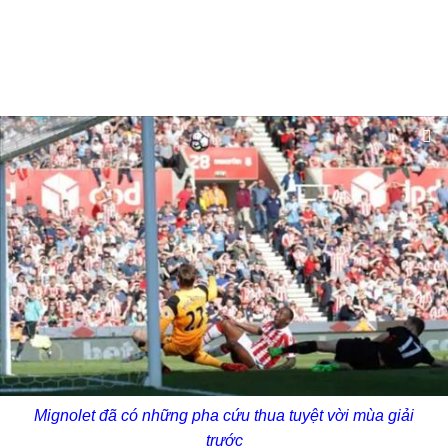
Mignolet đã có những pha cứu thua tuyệt vời mùa giải
trước