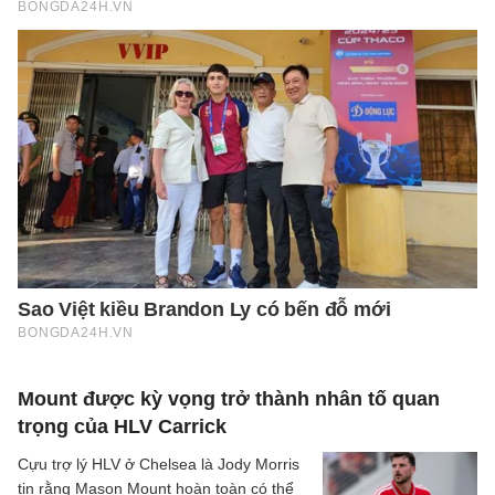
Mount được kỳ vọng trở thành nhân tố quan
trọng của HLV Carrick
Cựu trợ lý HLV ở Chelsea là Jody Morris
tin rằng Mason Mount hoàn toàn có thể