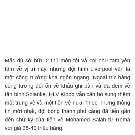
Mặc dù sở hữu 2 thủ môn tốt và coi như tạm yên
tâm về vị trí này, nhưng đội hình Liverpool vẫn là
một công trường khá ngổn ngang. Ngoại trừ hàng
công tương đối ổn về khâu ghi bàn và đã đem về
tân binh Solanke, HLV Klopp vẫn cần bổ sung thêm
một trung vệ và một tiền vệ nữa. Theo những thông
tin mới nhất, đội bóng thành phố cảng đã tiến gần
đến chữ ký của tiền vệ Mohamed Salah từ Roma
với giá 35-40 triệu bảng.