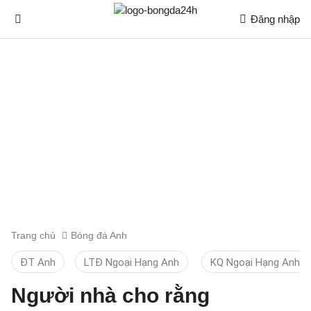
Đăng nhập
Trang chủ
Bóng đá Anh
ĐT Anh
LTĐ Ngoại Hạng Anh
KQ Ngoại Hạng Anh
Người nhà cho rằng