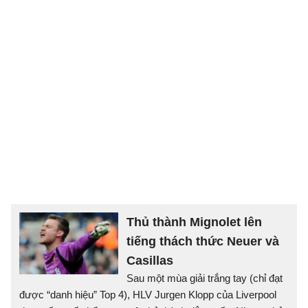
Thủ thành Mignolet lên
tiếng thách thức Neuer và
Casillas
Sau một mùa giải trắng tay (chỉ đạt
được “danh hiệu” Top 4), HLV Jurgen Klopp của Liverpool