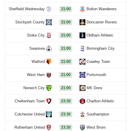
Sheffield Wednesday
21:00
Bolton Wanderers
Stockport County
21:00
Doncaster Rovers
Stoke City
21:00
Oldham Athletic
Swansea
21:00
Birmingham City
Watford
21:00
Crawley Town
West Ham
21:00
Portsmouth
Norwich City
21:00
MK Dons
Cheltenham Town
23:30
Charlton Athletic
Colchester United
23:30
Southampton
Rotherham United
23:30
West Brom