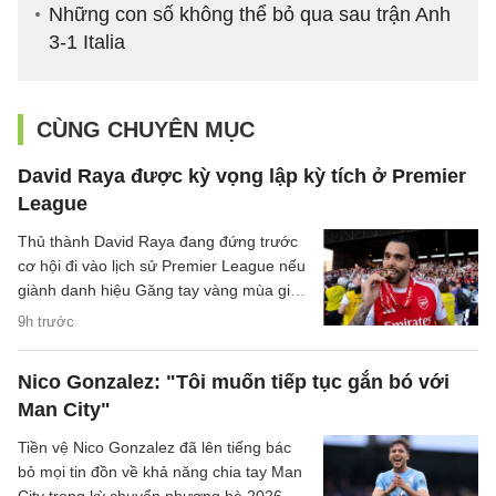
Những con số không thể bỏ qua sau trận Anh
3-1 Italia
CÙNG CHUYÊN MỤC
David Raya được kỳ vọng lập kỳ tích ở Premier
League
Thủ thành David Raya đang đứng trước
cơ hội đi vào lịch sử Premier League nếu
giành danh hiệu Găng tay vàng mùa giải
2026/27.
9h trước
Nico Gonzalez: "Tôi muốn tiếp tục gắn bó với
Man City"
Tiền vệ Nico Gonzalez đã lên tiếng bác
bỏ mọi tin đồn về khả năng chia tay Man