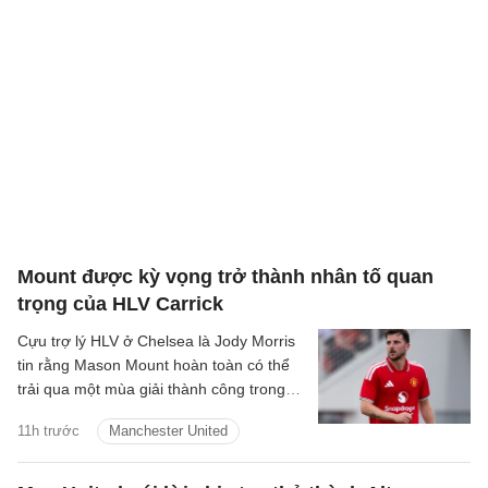
Mount được kỳ vọng trở thành nhân tố quan
trọng của HLV Carrick
Cựu trợ lý HLV ở Chelsea là Jody Morris
tin rằng Mason Mount hoàn toàn có thể
trải qua một mùa giải thành công trong
màu áo Man United, trở thành một trong
11h trước
Manchester United
những nhân tố quan trọng dưới thời HLV
Michael Carrick.