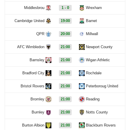
Middlesbrou
1 - 0
Wrexham
Cambridge United
19:00
Barnet
QPR
20:00
Millwall
AFC Wimbledon
21:00
Newport County
Barnsley
21:00
Wigan Athletic
Bradford City
21:00
Rochdale
Bristol Rovers
21:00
Peterboroug United
Bromley
21:00
Reading
Burnley
21:00
Notts County
Burton Albion
21:00
Blackburn Rovers