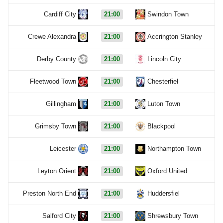
Cardiff City
21:00
Swindon Town
Crewe Alexandra
21:00
Accrington Stanley
Derby County
21:00
Lincoln City
Fleetwood Town
21:00
Chesterfiel
Gillingham
21:00
Luton Town
Grimsby Town
21:00
Blackpool
Leicester
21:00
Northampton Town
Leyton Orient
21:00
Oxford United
Preston North End
21:00
Huddersfiel
Salford City
21:00
Shrewsbury Town