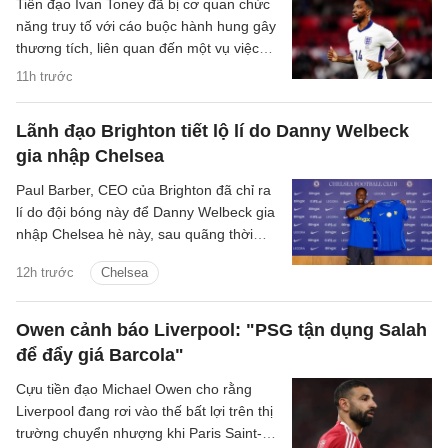
Tiền đạo Ivan Toney đã bị cơ quan chức
năng truy tố với cáo buộc hành hung gây
thương tích, liên quan đến một vụ việc
xảy ra tại hộp đêm vào tháng 12/2025.
11h trước
Lãnh đạo Brighton tiết lộ lí do Danny Welbeck
gia nhập Chelsea
Paul Barber, CEO của Brighton đã chỉ ra
lí do đội bóng này để Danny Welbeck gia
nhập Chelsea hè này, sau quãng thời
gian chơi ấn tượng tại Brighton.
12h trước
Chelsea
Owen cảnh báo Liverpool: "PSG tận dụng Salah
để đẩy giá Barcola"
Cựu tiền đạo Michael Owen cho rằng
Liverpool đang rơi vào thế bất lợi trên thị
trường chuyển nhượng khi Paris Saint-