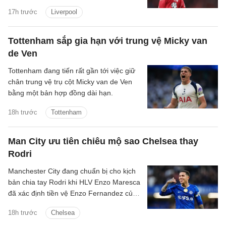
Germain tận dụng nhu cầu cấp thiết tìm
17h trước
Liverpool
người thay Mohamed Salah để đẩy giá
Bradley Barcola lên mức rất cao.
Tottenham sắp gia hạn với trung vệ Micky van
de Ven
Tottenham đang tiến rất gần tới việc giữ
chân trung vệ trụ cột Micky van de Ven
bằng một bản hợp đồng dài hạn.
18h trước
Tottenham
Man City ưu tiên chiêu mộ sao Chelsea thay
Rodri
Manchester City đang chuẩn bị cho kịch
bản chia tay Rodri khi HLV Enzo Maresca
đã xác định tiền vệ Enzo Fernandez của
Chelsea là mục tiêu ưu tiên để thay thế
18h trước
Chelsea
ngôi sao người Tây Ban Nha.