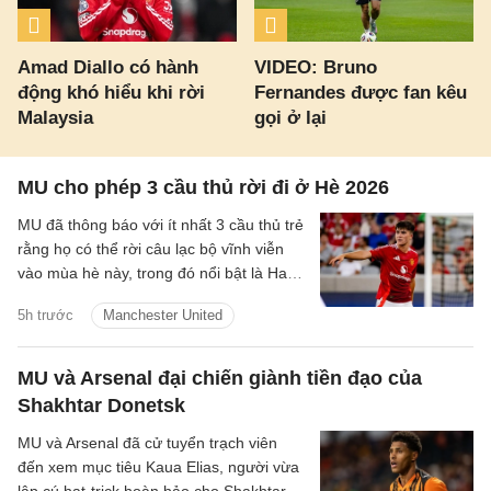
Amad Diallo có hành
VIDEO: Bruno
động khó hiểu khi rời
Fernandes được fan kêu
Malaysia
gọi ở lại
MU cho phép 3 cầu thủ rời đi ở Hè 2026
MU đã thông báo với ít nhất 3 cầu thủ trẻ
rằng họ có thể rời câu lạc bộ vĩnh viễn
vào mùa hè này, trong đó nổi bật là Harry
Amass.
5h trước
Manchester United
MU và Arsenal đại chiến giành tiền đạo của
Shakhtar Donetsk
MU và Arsenal đã cử tuyển trạch viên
đến xem mục tiêu Kaua Elias, người vừa
lập cú hat-trick hoàn hảo cho Shakhtar