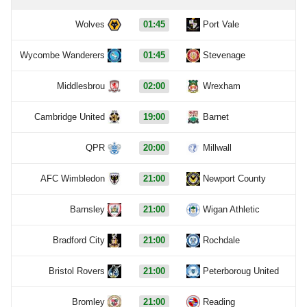
Wolves
01:45
Port Vale
Wycombe Wanderers
01:45
Stevenage
Middlesbrou
02:00
Wrexham
Cambridge United
19:00
Barnet
QPR
20:00
Millwall
AFC Wimbledon
21:00
Newport County
Barnsley
21:00
Wigan Athletic
Bradford City
21:00
Rochdale
Bristol Rovers
21:00
Peterboroug United
Bromley
21:00
Reading