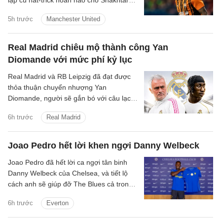
Donetsk.
5h trước
Manchester United
Real Madrid chiêu mộ thành công Yan
Diomande với mức phí kỷ lục
Real Madrid và RB Leipzig đã đạt được
thỏa thuận chuyển nhượng Yan
Diomande, người sẽ gắn bó với câu lạc
bộ trong 7 mùa giải tiếp theo, cho đến
6h trước
Real Madrid
ngày 30 tháng 6 năm 2033.
Joao Pedro hết lời khen ngợi Danny Welbeck
Joao Pedro đã hết lời ca ngợi tân binh
Danny Welbeck của Chelsea, và tiết lộ
cách anh sẽ giúp đỡ The Blues cả trong
và ngoài sân cỏ.
6h trước
Everton