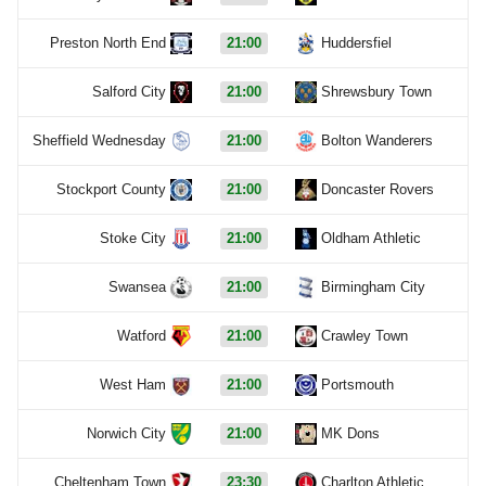
Preston North End
21:00
Huddersfiel
Salford City
21:00
Shrewsbury Town
Sheffield Wednesday
21:00
Bolton Wanderers
Stockport County
21:00
Doncaster Rovers
Stoke City
21:00
Oldham Athletic
Swansea
21:00
Birmingham City
Watford
21:00
Crawley Town
West Ham
21:00
Portsmouth
Norwich City
21:00
MK Dons
Cheltenham Town
23:30
Charlton Athletic