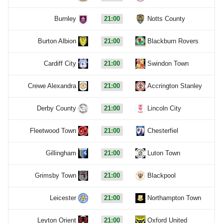
Burnley
21:00
Notts County
Burton Albion
21:00
Blackburn Rovers
Cardiff City
21:00
Swindon Town
Crewe Alexandra
21:00
Accrington Stanley
Derby County
21:00
Lincoln City
Fleetwood Town
21:00
Chesterfiel
Gillingham
21:00
Luton Town
Grimsby Town
21:00
Blackpool
Leicester
21:00
Northampton Town
Leyton Orient
21:00
Oxford United