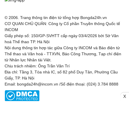
© 2006. Trang thông tin điện tử tổng hợp Bongda24h.vn
CƠ QUAN CHỦ QUẢN: Công ty Cổ phần Truyền thông Quốc tế
INCOM
Giấy phép số: 150/GP-SVHTT cấp ngày 03/4/2026 bởi Sở Văn
hoá Thể thao TP. Hà Nội
Nội dung thông tin hợp tác giữa Công ty INCOM và Báo điện tử
Thể thao và Văn hoá - TTXVN, Báo Công Thương, Tạp chí điện
tử Nhân lực Nhân tài Việt.
Chịu trách nhiệm: Ông Trần Văn Trí
Địa chỉ: Tầng 3, Tòa nhà IC, số 82 phố Duy Tân, Phường Cầu
Giấy, TP. Hà Nội
Email: bongda24h@incom.vn /Số điện thoại: (024) 3.784 8888
X
RSS
|
Theo dõi chúng tôi
Liên hệ
Quảng cáo
(024) 3.784 8888