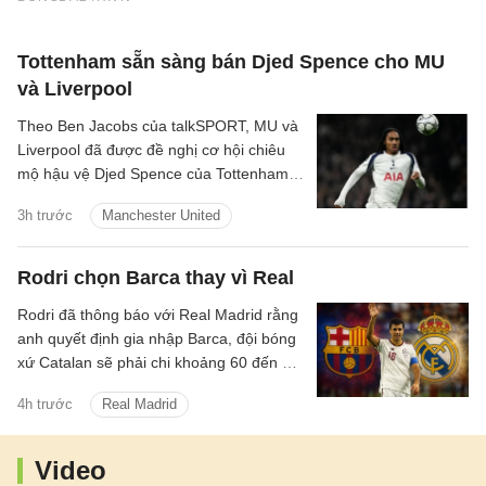
Tottenham sẵn sàng bán Djed Spence cho MU
và Liverpool
Theo Ben Jacobs của talkSPORT, MU và
Liverpool đã được đề nghị cơ hội chiêu
mộ hậu vệ Djed Spence của Tottenham
Hotspur.
3h trước
Manchester United
Rodri chọn Barca thay vì Real
Rodri đã thông báo với Real Madrid rằng
anh quyết định gia nhập Barca, đội bóng
xứ Catalan sẽ phải chi khoảng 60 đến 70
triệu euro để hy vọng có được điều mình
4h trước
Real Madrid
cần.
Video