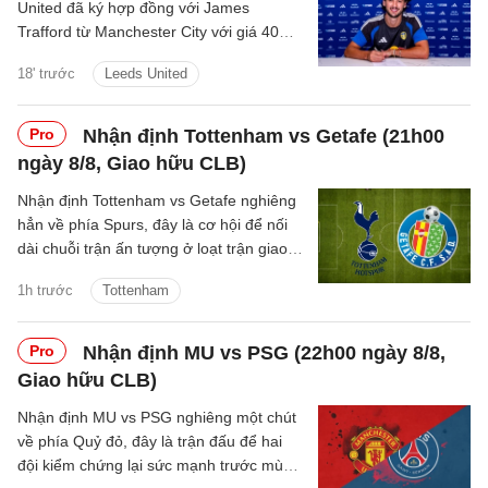
United đã ký hợp đồng với James
Trafford từ Manchester City với giá 40
triệu bảng cộng thêm các khoản phí bổ
18' trước
Leeds United
sung.
Pro
Nhận định Tottenham vs Getafe (21h00
ngày 8/8, Giao hữu CLB)
Nhận định Tottenham vs Getafe nghiêng
hẳn về phía Spurs, đây là cơ hội để nối
dài chuỗi trận ấn tượng ở loạt trận giao
hữu Hè 2026.
1h trước
Tottenham
Pro
Nhận định MU vs PSG (22h00 ngày 8/8,
Giao hữu CLB)
Nhận định MU vs PSG nghiêng một chút
về phía Quỷ đỏ, đây là trận đấu để hai
đội kiểm chứng lại sức mạnh trước mùa