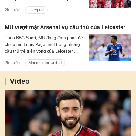
vết nứt trong hệ thống. Tập thể này có
2h trước
Liverpool
thể bùng lên dữ dội khi mọi mắt xích vận
hành đúng nhịp, song lại dễ chao đảo khi
cường độ suy giảm và sự kết nối bắt đầu
MU vượt mặt Arsenal vụ cầu thủ của Leicester
đứt gãy.
Theo BBC Sport, MU đang đàm phán để
chiêu mộ Louis Page, một trong những
cầu thủ trẻ triển vọng của Leicester,
người cũng được Arsenal quan tâm.
2h trước
Manchester United
Video