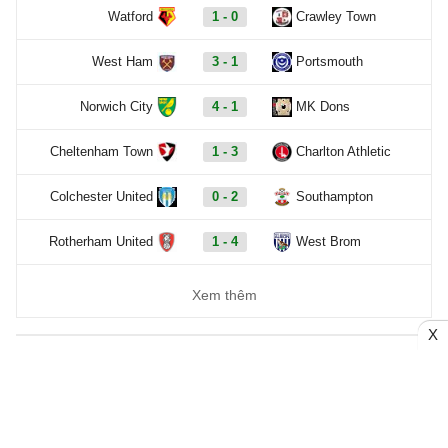
Watford
1 - 0
Crawley Town
West Ham
3 - 1
Portsmouth
Norwich City
4 - 1
MK Dons
Cheltenham Town
1 - 3
Charlton Athletic
Colchester United
0 - 2
Southampton
Rotherham United
1 - 4
West Brom
Xem thêm
X
ĐỌC NHIỀU
1
Arsenal nên chiêu mộ Marcus Rashford sau thất bại