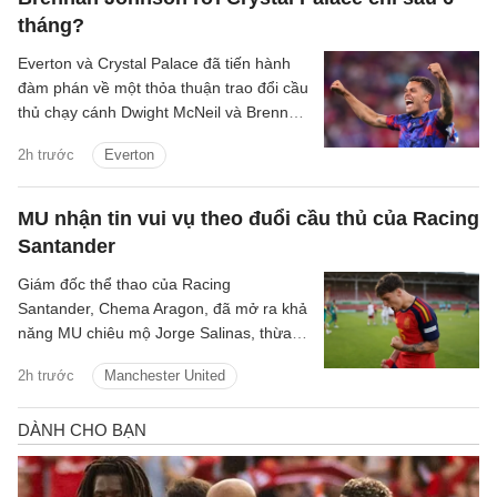
tháng?
Everton và Crystal Palace đã tiến hành
đàm phán về một thỏa thuận trao đổi cầu
thủ chạy cánh Dwight McNeil và Brennan
Johnson.
2h trước
Everton
MU nhận tin vui vụ theo đuổi cầu thủ của Racing
Santander
Giám đốc thể thao của Racing
Santander, Chema Aragon, đã mở ra khả
năng MU chiêu mộ Jorge Salinas, thừa
nhận sao trẻ này có thể ra đi nếu được
2h trước
Manchester United
các ông lớn tiếp cận.