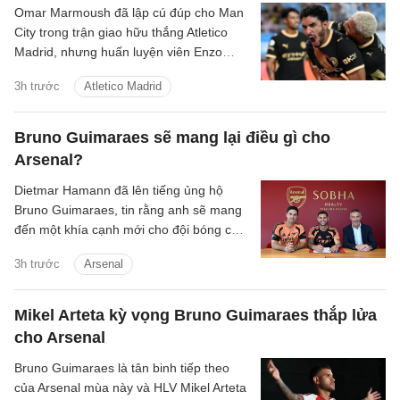
Omar Marmoush đã lập cú đúp cho Man
City trong trận giao hữu thắng Atletico
Madrid, nhưng huấn luyện viên Enzo
Maresca lại tỏ ra kín đáo về tương lai của
3h trước
Atletico Madrid
anh.
Bruno Guimaraes sẽ mang lại điều gì cho
Arsenal?
Dietmar Hamann đã lên tiếng ủng hộ
Bruno Guimaraes, tin rằng anh sẽ mang
đến một khía cạnh mới cho đội bóng của
Mikel Arteta.
3h trước
Arsenal
Mikel Arteta kỳ vọng Bruno Guimaraes thắp lửa
cho Arsenal
Bruno Guimaraes là tân binh tiếp theo
của Arsenal mùa này và HLV Mikel Arteta