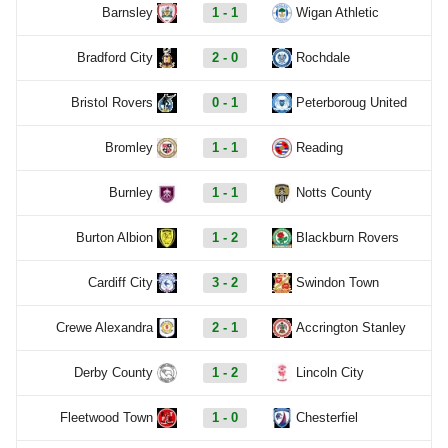
Barnsley
1 - 1
Wigan Athletic
Bradford City
2 - 0
Rochdale
Bristol Rovers
0 - 1
Peterboroug United
Bromley
1 - 1
Reading
Burnley
1 - 1
Notts County
Burton Albion
1 - 2
Blackburn Rovers
Cardiff City
3 - 2
Swindon Town
Crewe Alexandra
2 - 1
Accrington Stanley
Derby County
1 - 2
Lincoln City
Fleetwood Town
1 - 0
Chesterfiel