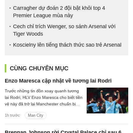
Carragher dự đoán 2 đội bật khỏi top 4
Premier League mùa này
Cech chỉ trích Wenger, so sánh Arsenal với
Tiger Woods
Koscielny lên tiếng thách thức sao trẻ Arsenal
CÙNG CHUYÊN MỤC
Enzo Maresca cập nhật về tương lai Rodri
Trước những tin đồn xoay quanh tương
lai Rodri, HLV Enzo Maresca cho biết tiền
vệ này đã trở lại Manchester chuẩn bị
cho mùa giải mới.
1h trước
Man City
Brennan Johnson rời Crystal Palace chỉ sau 6