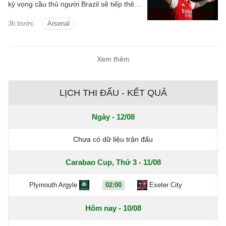
kỳ vọng cầu thủ người Brazil sẽ tiếp thêm
chất thép cho đội hình Pháo thủ.
3h trước
Arsenal
Xem thêm
LỊCH THI ĐẤU - KẾT QUẢ
Ngày - 12/08
Chưa có dữ liệu trận đấu
Carabao Cup, Thứ 3 - 11/08
Plymouth Argyle
02:00
Exeter City
Hôm nay - 10/08