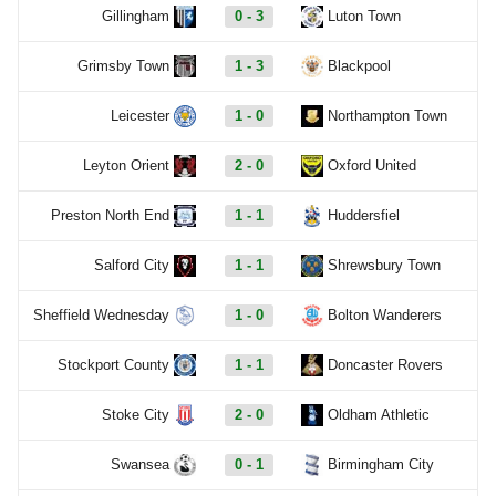
Gillingham
0 - 3
Luton Town
Grimsby Town
1 - 3
Blackpool
Leicester
1 - 0
Northampton Town
Leyton Orient
2 - 0
Oxford United
Preston North End
1 - 1
Huddersfiel
Salford City
1 - 1
Shrewsbury Town
Sheffield Wednesday
1 - 0
Bolton Wanderers
Stockport County
1 - 1
Doncaster Rovers
Stoke City
2 - 0
Oldham Athletic
Swansea
0 - 1
Birmingham City