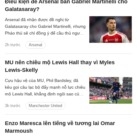
Điều kiện để Arsenal bán Gabriel Martinelli cho
Galatasaray?
Arsenal đã nhận được đề nghị từ
Galatasaray cho Gabriel Martinelli, nhưng
Pháo thủ sẽ chỉ đồng ý để cầu thủ người
Brazil ra đi nếu có một cầu thủ chạy cánh
2h trước
Arsenal
mới.
MU nên chiêu mộ Lewis Hall thay vì Myles
Lewis-Skelly
Cựu hậu vệ của MU, Phil Bardsley, đã
kêu gọi câu lạc bộ đẩy mạnh nỗ lực chiêu
mộ Lewis Hall, khẳng định ngôi sao của
Newcastle sẽ là sự bổ sung hoàn hảo
3h trước
Manchester United
cho sân Old Trafford.
Enzo Maresca lên tiếng về tương lai Omar
Marmoush