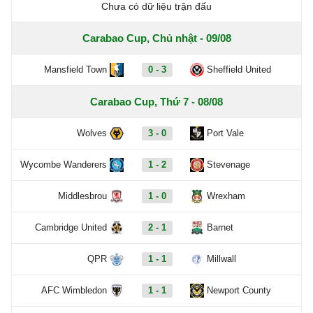
Chưa có dữ liệu trận đấu
Carabao Cup, Chủ nhật - 09/08
Mansfield Town
0 - 3
Sheffield United
Carabao Cup, Thứ 7 - 08/08
Wolves
3 - 0
Port Vale
Wycombe Wanderers
1 - 2
Stevenage
Middlesbrou
1 - 0
Wrexham
Cambridge United
2 - 1
Barnet
QPR
1 - 1
Millwall
AFC Wimbledon
1 - 1
Newport County