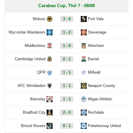
Carabao Cup, Thứ 7 - 08/08
Wolves
3 - 0
Port Vale
Wycombe Wanderers
1 - 2
Stevenage
Middlesbrou
1 - 0
Wrexham
Cambridge United
2 - 1
Barnet
QPR
1 - 1
Millwall
AFC Wimbledon
1 - 1
Newport County
Barnsley
1 - 1
Wigan Athletic
Bradford City
2 - 0
Rochdale
Bristol Rovers
0 - 1
Peterboroug United