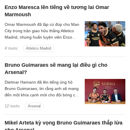
Enzo Maresca lên tiếng về tương lai Omar
Marmoush
Omar Marmoush đã lập cú đúp cho Man
City trong trận giao hữu thắng Atletico
Madrid, nhưng huấn luyện viên Enzo
Maresca lại tỏ ra kín đáo về tương lai của
4' trước
Atletico Madrid
anh.
Bruno Guimaraes sẽ mang lại điều gì cho
Arsenal?
Dietmar Hamann đã lên tiếng ủng hộ
Bruno Guimaraes, tin rằng anh sẽ mang
đến một khía cạnh mới cho đội bóng của
Mikel Arteta.
12' trước
Arsenal
Mikel Arteta kỳ vọng Bruno Guimaraes thắp lửa