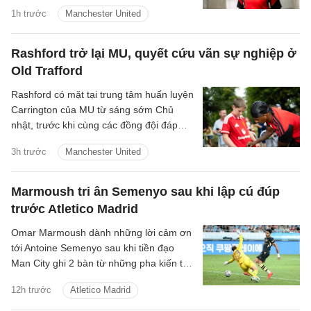
mức phí chuyển nhượng 48 triệu bảng.
1h trước
Manchester United
Rashford trở lại MU, quyết cứu vãn sự nghiệp ở
Old Trafford
Rashford có mặt tại trung tâm huấn luyện
Carrington của MU từ sáng sớm Chủ
nhật, trước khi cùng các đồng đội đáp
chuyến bay tới Dublin lúc 11 giờ để hội
3h trước
Manchester United
quân tại đợt tập huấn của đội.
Marmoush tri ân Semenyo sau khi lập cú đúp
trước Atletico Madrid
Omar Marmoush dành những lời cảm ơn
tới Antoine Semenyo sau khi tiền đạo
Man City ghi 2 bàn từ những pha kiến tạo
của người đồng đội trong chiến thắng 3-1
12h trước
Atletico Madrid
trước Atletico Madrid.