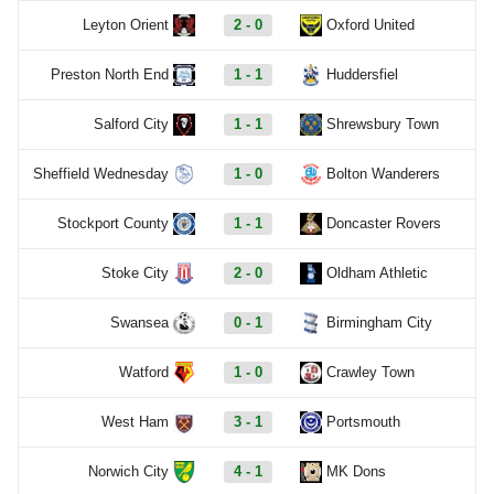
Leyton Orient
2 - 0
Oxford United
Preston North End
1 - 1
Huddersfiel
Salford City
1 - 1
Shrewsbury Town
Sheffield Wednesday
1 - 0
Bolton Wanderers
Stockport County
1 - 1
Doncaster Rovers
Stoke City
2 - 0
Oldham Athletic
Swansea
0 - 1
Birmingham City
Watford
1 - 0
Crawley Town
West Ham
3 - 1
Portsmouth
Norwich City
4 - 1
MK Dons