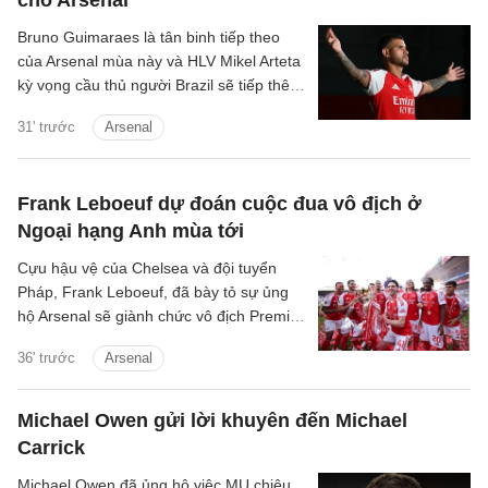
cho Arsenal
Bruno Guimaraes là tân binh tiếp theo
của Arsenal mùa này và HLV Mikel Arteta
kỳ vọng cầu thủ người Brazil sẽ tiếp thêm
chất thép cho đội hình Pháo thủ.
31' trước
Arsenal
Frank Leboeuf dự đoán cuộc đua vô địch ở
Ngoại hạng Anh mùa tới
Cựu hậu vệ của Chelsea và đội tuyển
Pháp, Frank Leboeuf, đã bày tỏ sự ủng
hộ Arsenal sẽ giành chức vô địch Premier
League lần thứ hai dưới thời Mikel Arteta.
36' trước
Arsenal
Michael Owen gửi lời khuyên đến Michael
Carrick
Michael Owen đã ủng hộ việc MU chiêu