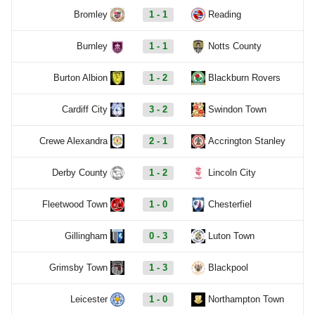
Bromley
1 - 1
Reading
Burnley
1 - 1
Notts County
Burton Albion
1 - 2
Blackburn Rovers
Cardiff City
3 - 2
Swindon Town
Crewe Alexandra
2 - 1
Accrington Stanley
Derby County
1 - 2
Lincoln City
Fleetwood Town
1 - 0
Chesterfiel
Gillingham
0 - 3
Luton Town
Grimsby Town
1 - 3
Blackpool
Leicester
1 - 0
Northampton Town