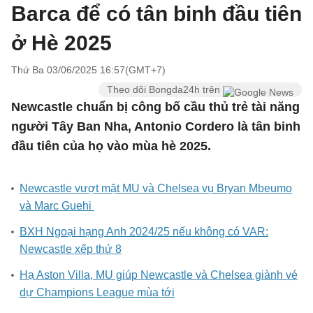
Barca để có tân binh đầu tiên
ở Hè 2025
Thứ Ba 03/06/2025 16:57(GMT+7)
Theo dõi Bongda24h trên
Newcastle chuẩn bị công bố cầu thủ trẻ tài năng
người Tây Ban Nha, Antonio Cordero là tân binh
đầu tiên của họ vào mùa hè 2025.
Newcastle vượt mặt MU và Chelsea vụ Bryan Mbeumo
và Marc Guehi
BXH Ngoại hạng Anh 2024/25 nếu không có VAR:
Newcastle xếp thứ 8
Hạ Aston Villa, MU giúp Newcastle và Chelsea giành vé
dự Champions League mùa tới