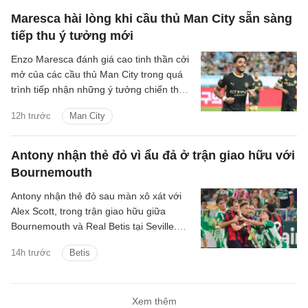
Maresca hài lòng khi cầu thủ Man City sẵn sàng
tiếp thu ý tưởng mới
Enzo Maresca đánh giá cao tinh thần cởi
mở của các cầu thủ Man City trong quá
trình tiếp nhận những ý tưởng chiến thuật
mới dưới thời ông, sau khi kế nhiệm Pep
12h trước
Man City
Guardiola.
Antony nhận thẻ đỏ vì ẩu đả ở trận giao hữu với
Bournemouth
Antony nhận thẻ đỏ sau màn xô xát với
Alex Scott, trong trận giao hữu giữa
Bournemouth và Real Betis tại Seville.
Hai đội hòa nhau 2-2 sau 90 phút.
14h trước
Betis
Xem thêm