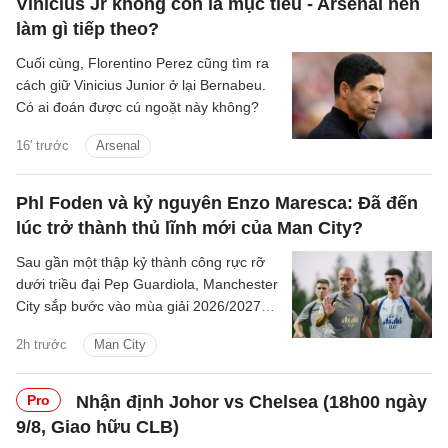
Vinicius Jr không còn là mục tiêu - Arsenal nên
làm gì tiếp theo?
Cuối cùng, Florentino Perez cũng tìm ra
cách giữ Vinicius Junior ở lại Bernabeu.
Có ai đoán được cú ngoặt này không?
16' trước
Arsenal
Phl Foden và kỷ nguyên Enzo Maresca: Đã đến
lúc trở thành thủ lĩnh mới của Man City?
Sau gần một thập kỷ thành công rực rỡ
dưới triều đại Pep Guardiola, Manchester
City sắp bước vào mùa giải 2026/2027
với sự thay đổi mang tính bước ngoặt
2h trước
Man City
trên băng ghế chỉ đạo.
Pro
Nhận định Johor vs Chelsea (18h00 ngày
9/8, Giao hữu CLB)