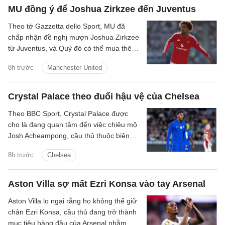
MU đồng ý để Joshua Zirkzee đến Juventus
Theo tờ Gazzetta dello Sport, MU đã
chấp nhận đề nghị mượn Joshua Zirkzee
từ Juventus, và Quỷ đỏ có thể mua thêm
tiền đạo trong thời gian còn lại ở Hè
8h trước
Manchester United
2026.
Crystal Palace theo đuổi hậu vệ của Chelsea
Theo BBC Sport, Crystal Palace được
cho là đang quan tâm đến việc chiêu mộ
Josh Acheampong, cầu thủ thuộc biên
chế của Chelsea.
8h trước
Chelsea
Aston Villa sợ mất Ezri Konsa vào tay Arsenal
Aston Villa lo ngại rằng họ không thể giữ
chân Ezri Konsa, cầu thủ đang trở thành
mục tiêu hàng đầu của Arsenal nhằm