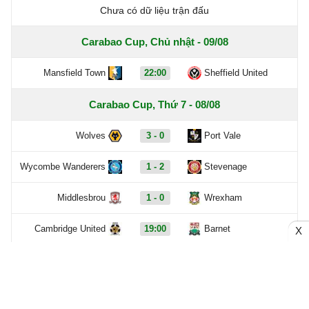
Chưa có dữ liệu trận đấu
Carabao Cup, Chủ nhật - 09/08
Mansfield Town
22:00
Sheffield United
Carabao Cup, Thứ 7 - 08/08
Wolves
3 - 0
Port Vale
Wycombe Wanderers
1 - 2
Stevenage
Middlesbrou
1 - 0
Wrexham
Cambridge United
19:00
Barnet
X
QPR
20:00
Millwall
AFC Wimbledon
21:00
Newport County