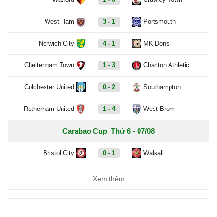
West Ham
3 - 1
Portsmouth
Norwich City
4 - 1
MK Dons
Cheltenham Town
1 - 3
Charlton Athletic
Colchester United
0 - 2
Southampton
Rotherham United
1 - 4
West Brom
Carabao Cup, Thứ 6 - 07/08
Bristol City
0 - 1
Walsall
Xem thêm