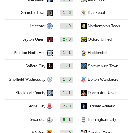
Grimsby Town
1 - 3
Blackpool
Leicester
1 - 0
Northampton Town
Leyton Orient
2 - 0
Oxford United
Preston North End
1 - 1
Huddersfiel
Salford City
1 - 1
Shrewsbury Town
Sheffield Wednesday
1 - 0
Bolton Wanderers
Stockport County
1 - 1
Doncaster Rovers
Stoke City
2 - 0
Oldham Athletic
Swansea
0 - 1
Birmingham City
Watford
1 - 0
Crawley Town