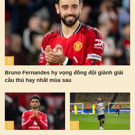
Bruno Fernandes hy vọng đồng đội giành giải
cầu thủ hay nhất mùa sau