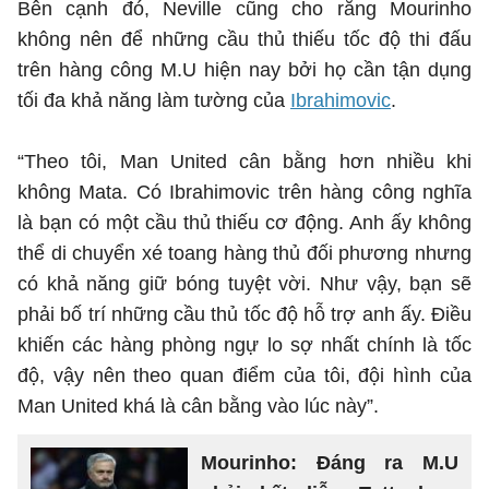
Bên cạnh đó, Neville cũng cho rằng Mourinho
không nên để những cầu thủ thiếu tốc độ thi đấu
trên hàng công M.U hiện nay bởi họ cần tận dụng
tối đa khả năng làm tường của
Ibrahimovic
.
“Theo tôi, Man United cân bằng hơn nhiều khi
không Mata. Có Ibrahimovic trên hàng công nghĩa
là bạn có một cầu thủ thiếu cơ động. Anh ấy không
thể di chuyển xé toang hàng thủ đối phương nhưng
có khả năng giữ bóng tuyệt vời. Như vậy, bạn sẽ
phải bố trí những cầu thủ tốc độ hỗ trợ anh ấy. Điều
khiến các hàng phòng ngự lo sợ nhất chính là tốc
độ, vậy nên theo quan điểm của tôi, đội hình của
Man United khá là cân bằng vào lúc này”.
Mourinho: Đáng ra M.U