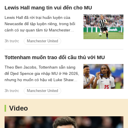
Lewis Hall mang tin vui đến cho MU
Lewis Hall đã rời trại huấn luyện của
Newcastle để tập luyện riêng, trong bối
cảnh có sự quan tâm từ Manchester
United.
3h trước
Manchester United
Tottenham muốn trao đổi cầu thủ với MU
Theo Ben Jacobs, Tottenham sẵn sàng
để Djed Spence gia nhập MU ở Hè 2026,
nhưng họ muốn có hậu vệ Luke Shaw
theo chiều ngược lại.
3h trước
Manchester United
Video