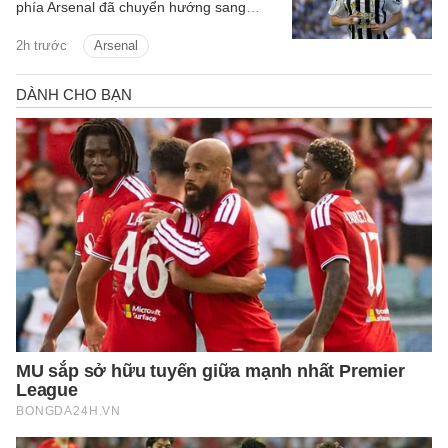
phía Arsenal đã chuyển hướng sang
Kenan Yildiz của Juventus.
2h trước
Arsenal