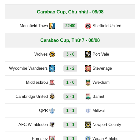
Carabao Cup, Chủ nhật - 09/08
Mansfield Town
22:00
Sheffield United
Carabao Cup, Thứ 7 - 08/08
Wolves
3 - 0
Port Vale
Wycombe Wanderers
1 - 2
Stevenage
Middlesbrou
1 - 0
Wrexham
Cambridge United
2 - 1
Barnet
QPR
1 - 1
Millwall
AFC Wimbledon
1 - 1
Newport County
Barnsley
1 - 1
Wigan Athletic