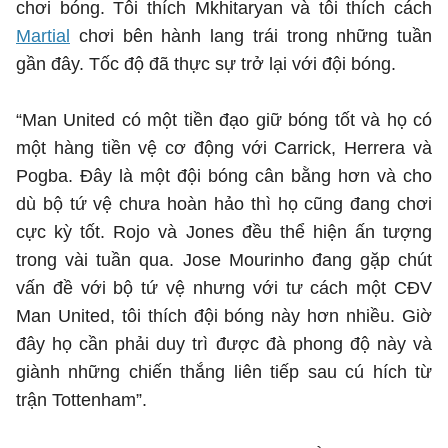
chơi bóng. Tôi thích Mkhitaryan và tôi thích cách
Martial
chơi bên hành lang trái trong những tuần
gần đây. Tốc độ đã thực sự trở lại với đội bóng.
“Man United có một tiền đạo giữ bóng tốt và họ có
một hàng tiền vệ cơ động với Carrick, Herrera và
Pogba. Đây là một đội bóng cân bằng hơn và cho
dù bộ tứ vệ chưa hoàn hảo thì họ cũng đang chơi
cực kỳ tốt. Rojo và Jones đều thể hiện ấn tượng
trong vài tuần qua. Jose Mourinho đang gặp chút
vấn đề với bộ tứ vệ nhưng với tư cách một CĐV
Man United, tôi thích đội bóng này hơn nhiều. Giờ
đây họ cần phải duy trì được đà phong độ này và
giành những chiến thắng liên tiếp sau cú hích từ
trận Tottenham”.