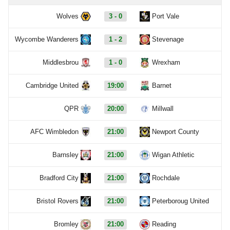
Wolves
3 - 0
Port Vale
Wycombe Wanderers
1 - 2
Stevenage
Middlesbrou
1 - 0
Wrexham
Cambridge United
19:00
Barnet
QPR
20:00
Millwall
AFC Wimbledon
21:00
Newport County
Barnsley
21:00
Wigan Athletic
Bradford City
21:00
Rochdale
Bristol Rovers
21:00
Peterboroug United
Bromley
21:00
Reading