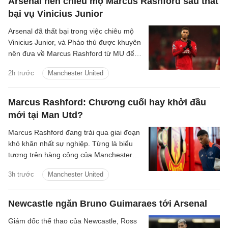
Arsenal nên chiêu mộ Marcus Rashford sau thất
bại vụ Vinicius Junior
Arsenal đã thất bại trong việc chiêu mộ
Vinicius Junior, và Pháo thủ được khuyên
nên đưa về Marcus Rashford từ MU để
nâng cấp hàng lang cánh.
2h trước
Manchester United
Marcus Rashford: Chương cuối hay khởi đầu
mới tại Man Utd?
Marcus Rashford đang trải qua giai đoạn
khó khăn nhất sự nghiệp. Từng là biểu
tượng trên hàng công của Manchester
United và được kỳ vọng sẽ trở thành
3h trước
Manchester United
Wayne Rooney thứ hai của bóng đá Anh,
tiền đạo 28 tuổi giờ thậm chí không biết
mình sẽ thi đấu ở đâu trong mùa giải
Newcastle ngăn Bruno Guimaraes tới Arsenal
mới.
Giám đốc thể thao của Newcastle, Ross