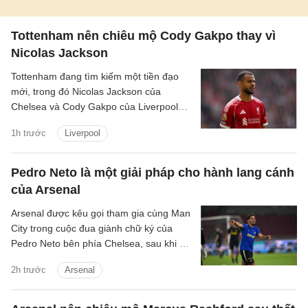
Tottenham nên chiêu mộ Cody Gakpo thay vì
Nicolas Jackson
Tottenham đang tìm kiếm một tiền đạo
mới, trong đó Nicolas Jackson của
Chelsea và Cody Gakpo của Liverpool
nằm trong danh sách chuyển nhượng
1h trước
Liverpool
của họ.
Pedro Neto là một giải pháp cho hành lang cánh
của Arsenal
Arsenal được kêu gọi tham gia cùng Man
City trong cuộc đua giành chữ ký của
Pedro Neto bên phía Chelsea, sau khi bỏ
lỡ cơ hội chiêu mộ Vinicius Junior.
2h trước
Arsenal