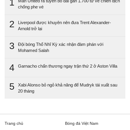
1
Man United ra tuyên bố dài gần 1.700 từ về chiến dịch
chống phe vé
2
Liverpool được khuyên nên đưa Trent Alexander-
Arnold trở lại
3
Đội bóng Thổ Nhĩ Kỳ xác nhận đàm phán với
Mohamed Salah
4
Garnacho chấn thương ngay trận thứ 2 ở Aston Villa
5
Xabi Alonso bỏ ngỏ khả năng để Mudryk tái xuất sau
20 tháng
Trang chủ
Bóng đá Việt Nam