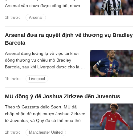
Arsenal vẫn chưa được công bố, nhưng
tiền vệ này đã tập luyện với Pháo thủ.
1h trước
Arsenal
Arsenal đưa ra quyết định về thương vụ Bradley
Barcola
Arsenal đang lưỡng lự về việc tái khởi
động thương vụ chiêu mộ Bradley
Barcola, sau khi Liverpool được cho là đã
gửi lời đề nghị đầu tiên đến PSG.
1h trước
Liverpool
MU đồng ý để Joshua Zirkzee đến Juventus
Theo tờ Gazzetta dello Sport, MU đã
chấp nhận đề nghị mượn Joshua Zirkzee
từ Juventus, và Quỷ đỏ có thể mua thêm
tiền đạo trong thời gian còn lại ở Hè
1h trước
Manchester United
2026.