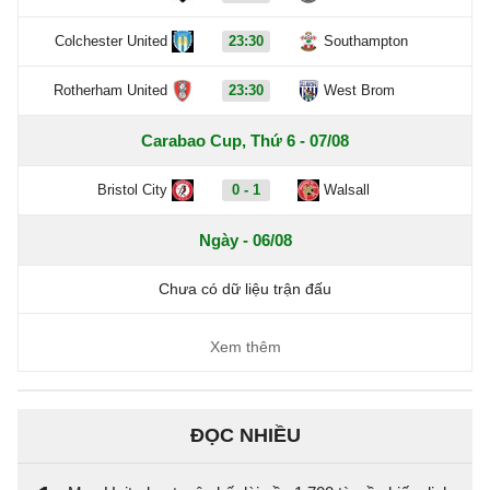
Colchester United
23:30
Southampton
Rotherham United
23:30
West Brom
Carabao Cup, Thứ 6 - 07/08
Bristol City
0 - 1
Walsall
Ngày - 06/08
Chưa có dữ liệu trận đấu
Xem thêm
ĐỌC NHIỀU