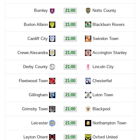
Burnley
21:00
Notts County
Burton Albion
21:00
Blackburn Rovers
Cardiff City
21:00
Swindon Town
Crewe Alexandra
21:00
Accrington Stanley
Derby County
21:00
Lincoln City
Fleetwood Town
21:00
Chesterfiel
Gillingham
21:00
Luton Town
Grimsby Town
21:00
Blackpool
Leicester
21:00
Northampton Town
Leyton Orient
21:00
Oxford United