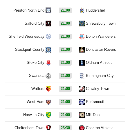
Preston North End
21:00
Huddersfiel
Salford City
21:00
Shrewsbury Town
Sheffield Wednesday
21:00
Bolton Wanderers
Stockport County
21:00
Doncaster Rovers
Stoke City
21:00
Oldham Athletic
Swansea
21:00
Birmingham City
Watford
21:00
Crawley Town
West Ham
21:00
Portsmouth
Norwich City
21:00
MK Dons
Cheltenham Town
23:30
Charlton Athletic