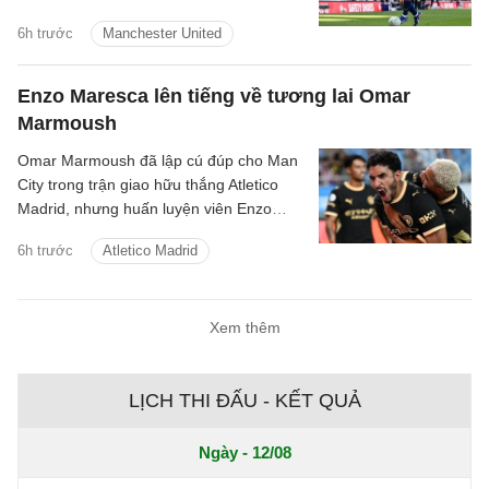
Newcastle sẽ là sự bổ sung hoàn hảo
6h trước
Manchester United
cho sân Old Trafford.
Enzo Maresca lên tiếng về tương lai Omar
Marmoush
Omar Marmoush đã lập cú đúp cho Man
City trong trận giao hữu thắng Atletico
Madrid, nhưng huấn luyện viên Enzo
Maresca lại tỏ ra kín đáo về tương lai của
6h trước
Atletico Madrid
anh.
Xem thêm
LỊCH THI ĐẤU - KẾT QUẢ
Ngày - 12/08