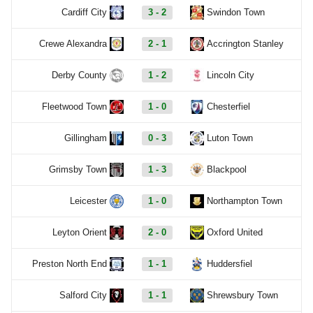
Cardiff City
3 - 2
Swindon Town
Crewe Alexandra
2 - 1
Accrington Stanley
Derby County
1 - 2
Lincoln City
Fleetwood Town
1 - 0
Chesterfiel
Gillingham
0 - 3
Luton Town
Grimsby Town
1 - 3
Blackpool
Leicester
1 - 0
Northampton Town
Leyton Orient
2 - 0
Oxford United
Preston North End
1 - 1
Huddersfiel
Salford City
1 - 1
Shrewsbury Town