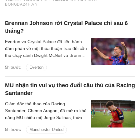
Brennan Johnson rời Crystal Palace chỉ sau 6
tháng?
Everton và Crystal Palace đã tiến hành
đàm phán về một thỏa thuận trao đổi cầu
thủ chạy cánh Dwight McNeil và Brennan
Johnson.
5h trước
Everton
MU nhận tin vui vụ theo đuổi cầu thủ của Racing
Santander
Giám đốc thể thao của Racing
Santander, Chema Aragon, đã mở ra khả
năng MU chiêu mộ Jorge Salinas, thừa
nhận sao trẻ này có thể ra đi nếu được
5h trước
Manchester United
các ông lớn tiếp cận.