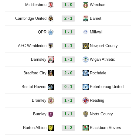
Middlesbrou
1 - 0
Wrexham
Cambridge United
2 - 1
Barnet
QPR
1 - 1
Millwall
AFC Wimbledon
1 - 1
Newport County
Barnsley
1 - 1
Wigan Athletic
Bradford City
2 - 0
Rochdale
Bristol Rovers
0 - 1
Peterboroug United
Bromley
1 - 1
Reading
Burnley
1 - 1
Notts County
Burton Albion
1 - 2
Blackburn Rovers