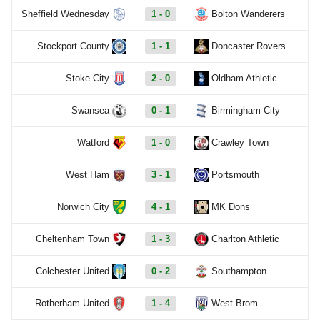
Sheffield Wednesday
1 - 0
Bolton Wanderers
Stockport County
1 - 1
Doncaster Rovers
Stoke City
2 - 0
Oldham Athletic
Swansea
0 - 1
Birmingham City
Watford
1 - 0
Crawley Town
West Ham
3 - 1
Portsmouth
Norwich City
4 - 1
MK Dons
Cheltenham Town
1 - 3
Charlton Athletic
Colchester United
0 - 2
Southampton
Rotherham United
1 - 4
West Brom