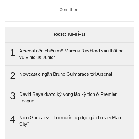
Xem thêm
ĐỌC NHIỀU
1
Arsenal nên chiêu mộ Marcus Rashford sau thất bại
vụ Vinicius Junior
2
Newcastle ngăn Bruno Guimaraes tới Arsenal
3
David Raya được kỳ vọng lập kỳ tích ở Premier
League
4
Nico Gonzalez: "Tôi muốn tiếp tục gắn bó với Man
City"