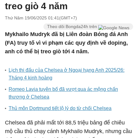
treo giò 4 năm
Thứ Năm 19/06/2025 01:41(GMT+7)
Theo dõi Bongda24h trên
Mykhailo Mudryk đã bị Liên đoàn Bóng đá Anh
(FA) truy tố vì vi phạm các quy định về doping,
anh có thể bị treo giò tới 4 năm.
Lịch thi đấu của Chelsea ở Ngoại hạng Anh 2025/26:
Tháng 4 kinh hoàng
Romeo Lavia tuyên bố đã vượt qua ác mộng chấn
thương ở Chelsea
Thủ môn Dortmund tiết lộ lý do từ chối Chelsea
Chelsea đã phải mất tới 88,5 triệu bảng để chiêu
mộ cầu thủ chạy cánh Mykhailo Mudryk, nhưng cầu