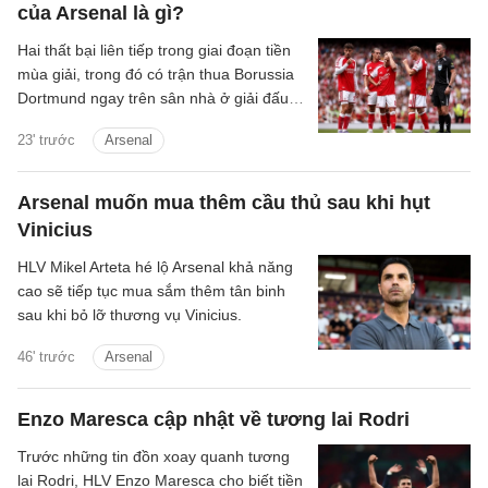
của Arsenal là gì?
Hai thất bại liên tiếp trong giai đoạn tiền
mùa giải, trong đó có trận thua Borussia
Dortmund ngay trên sân nhà ở giải đấu
giao hữu thường niên Emirates Cup, rõ
23' trước
Arsenal
ràng không phải màn chạy đà mà người
hâm mộ Arsenal mong muốn.
Arsenal muốn mua thêm cầu thủ sau khi hụt
Vinicius
HLV Mikel Arteta hé lộ Arsenal khả năng
cao sẽ tiếp tục mua sắm thêm tân binh
sau khi bỏ lỡ thương vụ Vinicius.
46' trước
Arsenal
Enzo Maresca cập nhật về tương lai Rodri
Trước những tin đồn xoay quanh tương
lai Rodri, HLV Enzo Maresca cho biết tiền