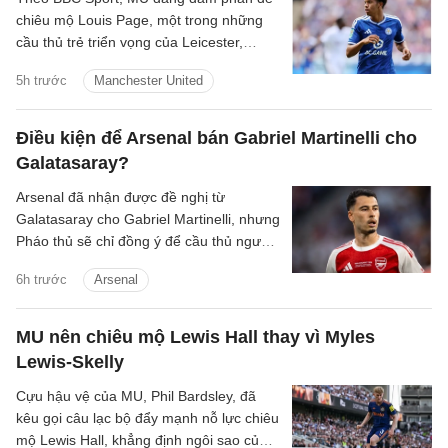
chiêu mộ Louis Page, một trong những
cầu thủ trẻ triển vọng của Leicester,
người cũng được Arsenal quan tâm.
5h trước
Manchester United
Điều kiện để Arsenal bán Gabriel Martinelli cho
Galatasaray?
Arsenal đã nhận được đề nghị từ
Galatasaray cho Gabriel Martinelli, nhưng
Pháo thủ sẽ chỉ đồng ý để cầu thủ người
Brazil ra đi nếu có một cầu thủ chạy cánh
6h trước
Arsenal
mới.
MU nên chiêu mộ Lewis Hall thay vì Myles
Lewis-Skelly
Cựu hậu vệ của MU, Phil Bardsley, đã
kêu gọi câu lạc bộ đẩy mạnh nỗ lực chiêu
mộ Lewis Hall, khẳng định ngôi sao của