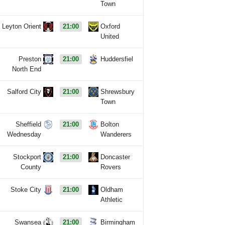
Town
Leyton Orient
21:00
Oxford
United
Preston
21:00
Huddersfiel
North End
Salford City
21:00
Shrewsbury
Town
Sheffield
21:00
Bolton
Wednesday
Wanderers
Stockport
21:00
Doncaster
County
Rovers
Stoke City
21:00
Oldham
Athletic
Swansea
21:00
Birmingham