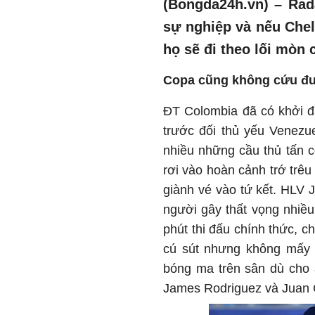
(Bongda24h.vn) – Rad
sự nghiệp và nếu Chel
họ sẽ đi theo lối mòn
Copa cũng không cứu đ
ĐT Colombia đã có khởi đầ
trước đối thủ yếu Venezue
nhiều những cầu thủ tấn c
rơi vào hoàn cảnh trớ trêu
giành vé vào tứ kết. HLV
người gây thất vọng nhiều
phút thi đấu chính thức, c
cú sút nhưng không mấy n
bóng ma trên sân dù cho 
James Rodriguez và Juan 