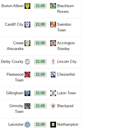
Burton Albion
21:00
Blackburn
Rovers
Cardiff City
21:00
Swindon
Town
Crewe
21:00
Accrington
Alexandra
Stanley
Derby County
21:00
Lincoln City
Fleetwood
21:00
Chesterfiel
Town
Gillingham
21:00
Luton Town
Grimsby
21:00
Blackpool
Town
Leicester
21:00
Northampton