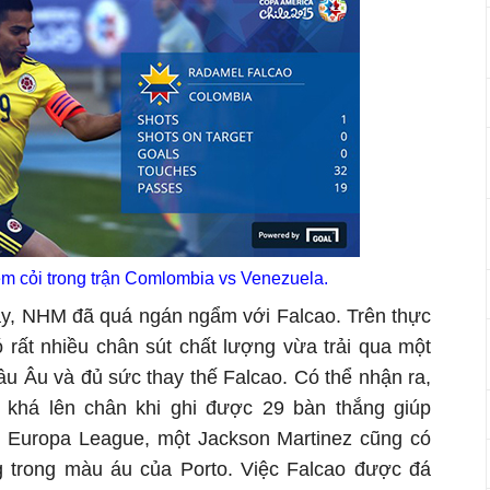
ém cỏi trong trận Comlombia vs Venezuela.
ày, NHM đã quá ngán ngẩm với Falcao. Trên thực
ó rất nhiều chân sút chất lượng vừa trải qua một
âu Âu và đủ sức thay thế Falcao. Có thể nhận ra,
 khá lên chân khi ghi được 29 bàn thắng giúp
ch Europa League, một Jackson Martinez cũng có
 trong màu áu của Porto. Việc Falcao được đá