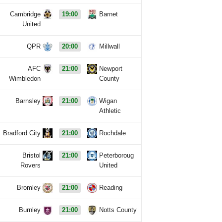
Cambridge
19:00
Barnet
United
QPR
20:00
Millwall
AFC
21:00
Newport
Wimbledon
County
Barnsley
21:00
Wigan
Athletic
Bradford City
21:00
Rochdale
Bristol
21:00
Peterboroug
Rovers
United
Bromley
21:00
Reading
Burnley
21:00
Notts County