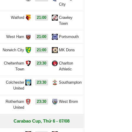
City
Watford
21:00
Crawley
Town
West Ham
21:00
Portsmouth
Norwich City
21:00
MK Dons
Cheltenham
23:30
Charlton
Town
Athletic
Colchester
23:30
Southampton
United
Rotherham
23:30
West Brom
United
Carabao Cup, Thứ 6 - 07/08