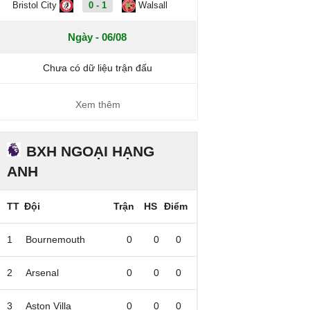
Bristol City
0 - 1
Walsall
Ngày - 06/08
Chưa có dữ liệu trận đấu
Xem thêm
BXH NGOẠI HẠNG
ANH
TT
Đội
Trận
HS
Điểm
1
Bournemouth
0
0
0
2
Arsenal
0
0
0
3
Aston Villa
0
0
0