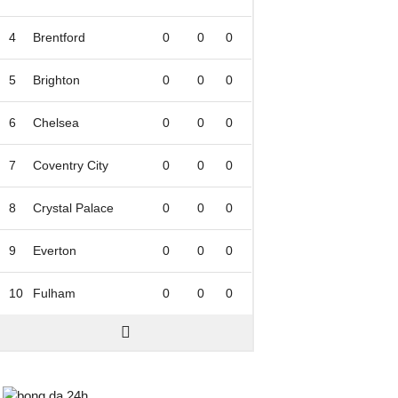
4
Brentford
0
0
0
5
Brighton
0
0
0
6
Chelsea
0
0
0
7
Coventry City
0
0
0
8
Crystal Palace
0
0
0
9
Everton
0
0
0
10
Fulham
0
0
0