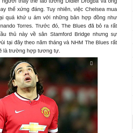
m người thay thế lão tướng Didier Drogba và ông
thay thế xứng đáng. Tuy nhiên, việc Chelsea mua
 lại quá khứ u ám với những bản hợp đồng như
nando Torres. Trước đó, The Blues đã bỏ ra rất
cầu thủ này về sân Stamford Bridge nhưng sự
vùi tại đây theo năm tháng và NHM The Blues rất
ẽ là trường hợp tương tự.