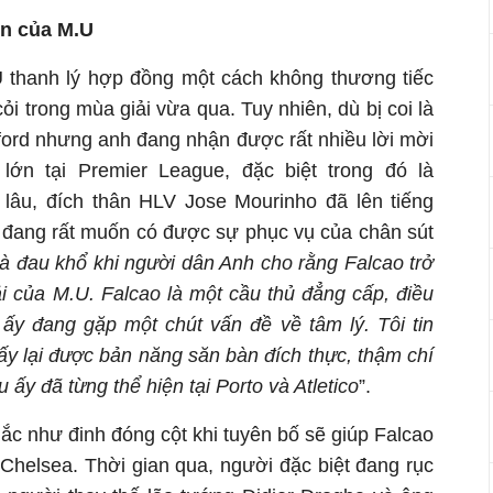
òn của M.U
 thanh lý hợp đồng một cách không thương tiếc
ỏi trong mùa giải vừa qua. Tuy nhiên, dù bị coi là
fford nhưng anh đang nhận được rất nhiều lời mời
lớn tại Premier League, đặc biệt trong đó là
lâu, đích thân HLV Jose Mourinho đã lên tiếng
 đang rất muốn có được sự phục vụ của chân sút
là đau khổ khi người dân Anh cho rằng Falcao trở
ải của M.U. Falcao là một cầu thủ đẳng cấp, điều
 ấy đang gặp một chút vấn đề về tâm lý. Tôi tin
ấy lại được bản năng săn bàn đích thực, thậm chí
ấy đã từng thể hiện tại Porto và Atletico
”.
ắc như đinh đóng cột khi tuyên bố sẽ giúp Falcao
 Chelsea. Thời gian qua, người đặc biệt đang rục