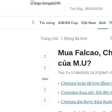
Thứ Bảy, 08/08/2026
Tin nóng
ASEAN Cup
Việt Nam
Anh
T
Trang chủ
Bóng đá Anh
Mua Falcao, Ch
của M.U?
Thứ Tư 17/06/2015 14:37(GMT+7
Zalo
Chelsea hoàn tất hợp đồng m
Colombia thua sốc: Đã đến l
Chelsea đạt được thỏa thuậ