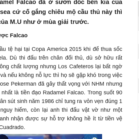
amel Falcao đã ở sườn dốc bên kia của
sea cứ cố gắng chiêu mộ cầu thủ này thì
 của M.U như ở mùa giải trước.
ược Falcao
u tệ hại tại Copa America 2015 khi để thua sốc
la. Dù thi đấu trên chân đối thủ, dù sở hữu rất
ông chất lượng nhưng Los Cafeteros lại bất ngờ
 và nếu không nỗ lực thì họ sẽ gặp khó trong việc
 Jose Pekerman đã gây thất vọng với NHM nhưng
 nhất là tiền đạo Radamel Falcao. Trong suốt 90
hân sút sinh năm 1986 chỉ tung ra vỏn vẹn đúng 1
guy hiểm, còn lại anh thi đấu vật vờ như một
anh nhận được sự hỗ trợ không hề ít từ tiền vệ
Cuadrado.