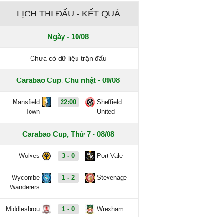
LỊCH THI ĐẤU - KẾT QUẢ
Ngày - 10/08
Chưa có dữ liệu trận đấu
Carabao Cup, Chủ nhật - 09/08
Mansfield
22:00
Sheffield
Town
United
Carabao Cup, Thứ 7 - 08/08
Wolves
3 - 0
Port Vale
Wycombe
1 - 2
Stevenage
Wanderers
Middlesbrou
1 - 0
Wrexham