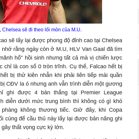
 Chelsea sẽ đi theo lối mòn của M.U.
cao sẽ lấy lại được phong độ đỉnh cao tại Chelsea
n nhớ rằng ngày còn ở M.U, HLV Van Gaal đã tìm
mãnh hổ” hồi sinh nhưng tất cả mà vị chiến lược
chỉ là con số 0 tròn trĩnh. Cụ thể, Falcao hết bị
hết bị thử kiên nhẫn khi phải liên tiếp mài quần
t bị CĐV la ó nhưng anh vẫn trình diễn một gương
hỉ ghi được 4 bàn thắng tại Premier League
h diễn dưới mức trung bình thì không có gì khó
 phàng không thương tiếc. Giờ đây, khi Copa
ối cùng để cầu thủ này lấy lại được bản năng ghi
gây thất vọng cực kỳ lớn.