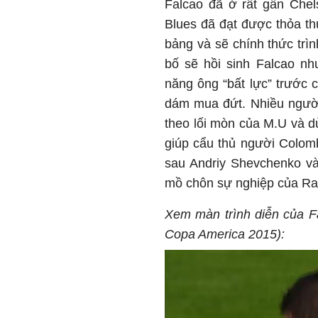
Falcao đã ở rất gần Chel
Blues đã đạt được thỏa th
bảng và sẽ chính thức tr
bố sẽ hồi sinh Falcao nh
năng ông “bất lực” trước
dám mua đứt. Nhiều người
theo lối mòn của M.U và d
giúp cẩu thủ người Colomb
sau Andriy Shevchenko và
mồ chôn sự nghiệp của R
Xem màn trình diễn của F
Copa America 2015):