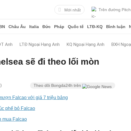
Trên đường Pitch
Mới nhất
BN
Châu Âu
Italia
Đức
Pháp
Quốc tế
LTĐ-KQ
Bình luận
ĐT Anh
LTĐ Ngoại Hạng Anh
KQ Ngoại Hạng Anh
BXH Ngoạ
elsea sẽ đi theo lối mòn
)
Theo dõi Bongda24h trên
ượn Falcao với giá 7 triệu bảng
úc phế bỏ Falcao
n mua Falcao