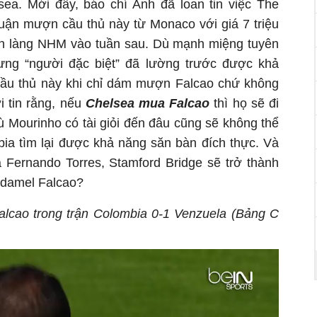
sea. Mới đây, báo chí Anh đã loan tin việc The
uận mượn cầu thủ này từ Monaco với giá 7 triệu
ình làng NHM vào tuần sau. Dù mạnh miệng tuyên
ưng “người đặc biệt” đã lường trước được khả
 cầu thủ này khi chỉ dám mượn Falcao chứ không
 tin rằng, nếu
Chelsea mua Falcao
thì họ sẽ đi
ù Mourinho có tài giỏi đến đâu cũng sẽ không thể
ia tìm lại được khả năng săn bàn đích thực. Và
 Fernando Torres, Stamford Bridge sẽ trở thành
adamel Falcao?
alcao trong trận Colombia 0-1 Venzuela (Bảng C