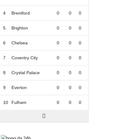
4
Brentford
0
0
0
5
Brighton
0
0
0
6
Chelsea
0
0
0
7
Coventry City
0
0
0
8
Crystal Palace
0
0
0
9
Everton
0
0
0
10
Fulham
0
0
0