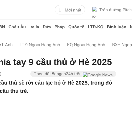
Trên đường Pitch
Mới nhất
BN
Châu Âu
Italia
Đức
Pháp
Quốc tế
LTĐ-KQ
Bình luận
ĐT Anh
LTĐ Ngoại Hạng Anh
KQ Ngoại Hạng Anh
BXH Ngoạ
ia tay 9 cầu thủ ở Hè 2025
)
Theo dõi Bongda24h trên
ầu thủ sẽ rời câu lạc bộ ở Hè 2025, trong đó
cầu thủ trẻ.