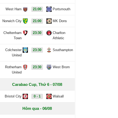
West Ham
21:00
Portsmouth
Norwich City
21:00
MK Dons
Cheltenham
23:30
Charlton
Town
Athletic
Colchester
23:30
Southampton
United
Rotherham
23:30
West Brom
United
Carabao Cup, Thứ 6 - 07/08
Bristol City
0 - 1
Walsall
Hôm qua - 06/08