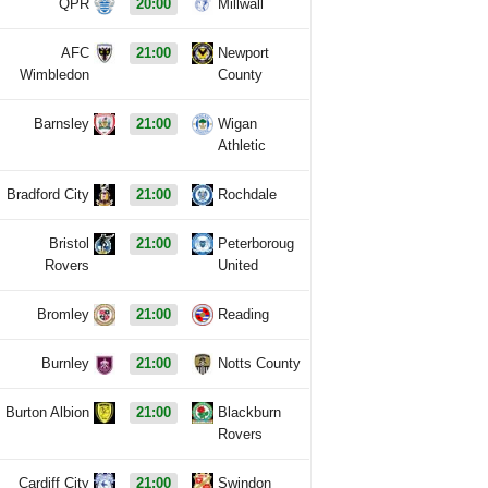
QPR
20:00
Millwall
AFC
21:00
Newport
Wimbledon
County
Barnsley
21:00
Wigan
Athletic
Bradford City
21:00
Rochdale
Bristol
21:00
Peterboroug
Rovers
United
Bromley
21:00
Reading
Burnley
21:00
Notts County
Burton Albion
21:00
Blackburn
Rovers
Cardiff City
21:00
Swindon