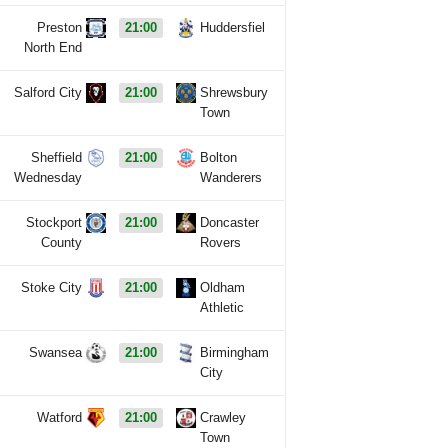
Preston
21:00
Huddersfiel
North End
Salford City
21:00
Shrewsbury
Town
Sheffield
21:00
Bolton
Wednesday
Wanderers
Stockport
21:00
Doncaster
County
Rovers
Stoke City
21:00
Oldham
Athletic
Swansea
21:00
Birmingham
City
Watford
21:00
Crawley
Town