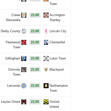
Town
Crewe
21:00
Accrington
Alexandra
Stanley
Derby County
21:00
Lincoln City
Fleetwood
21:00
Chesterfiel
Town
Gillingham
21:00
Luton Town
Grimsby
21:00
Blackpool
Town
Leicester
21:00
Northampton
Town
Leyton Orient
21:00
Oxford
United