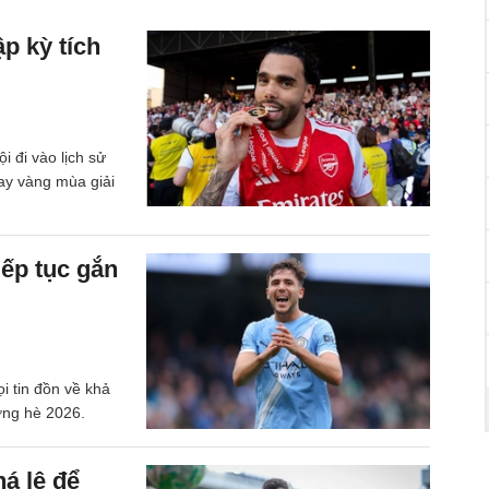
p kỳ tích
 đi vào lịch sử
ay vàng mùa giải
iếp tục gắn
i tin đồn về khả
ợng hè 2026.
á lệ để