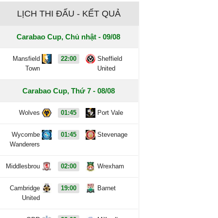
LỊCH THI ĐẤU - KẾT QUẢ
Carabao Cup, Chủ nhật - 09/08
Mansfield
22:00
Sheffield
Town
United
Carabao Cup, Thứ 7 - 08/08
Wolves
01:45
Port Vale
Wycombe
01:45
Stevenage
Wanderers
Middlesbrou
02:00
Wrexham
Cambridge
19:00
Barnet
United