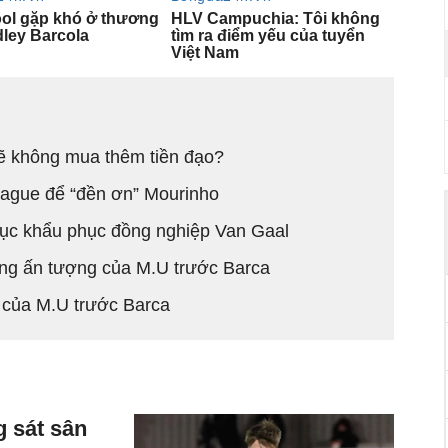
sẽ không mua thêm tiền đạo?
eague để “đền ơn” Mourinho
hục khẩu phục đồng nghiệp Van Gaal
ng ấn tượng của M.U trước Barca
g của M.U trước Barca
 sát sân