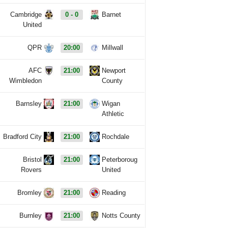
Cambridge
0 - 0
Barnet
United
QPR
20:00
Millwall
AFC
21:00
Newport
Wimbledon
County
Barnsley
21:00
Wigan
Athletic
Bradford City
21:00
Rochdale
Bristol
21:00
Peterboroug
Rovers
United
Bromley
21:00
Reading
Burnley
21:00
Notts County