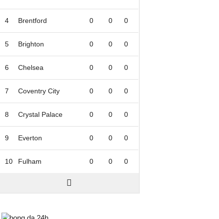
4
Brentford
0
0
0
5
Brighton
0
0
0
6
Chelsea
0
0
0
7
Coventry City
0
0
0
8
Crystal Palace
0
0
0
9
Everton
0
0
0
10
Fulham
0
0
0