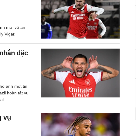
ịnh mới về an
ly Vigar.
 nhắn đặc
ho anh một tin
zil hoàn tất vụ
al.
g vụ