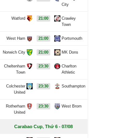
City
Watford
21:00
Crawley
Town
West Ham
21:00
Portsmouth
Norwich City
21:00
MK Dons
Cheltenham
23:30
Charlton
Town
Athletic
Colchester
23:30
Southampton
United
Rotherham
23:30
West Brom
United
Carabao Cup, Thứ 6 - 07/08