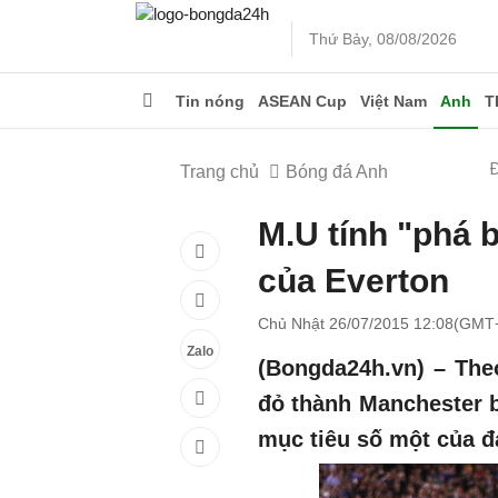
Thứ Bảy, 08/08/2026
Tin nóng
ASEAN Cup
Việt Nam
Anh
T
Trang chủ
Bóng đá Anh
M.U tính "phá b
của Everton
Chủ Nhật 26/07/2015 12:08(GMT
Zalo
(Bongda24h.vn) – The
đỏ thành Manchester b
mục tiêu số một của đạ