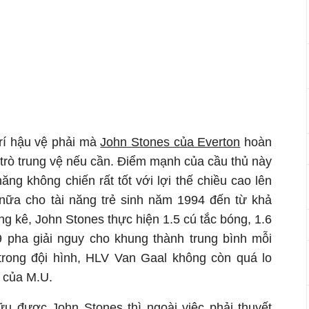
 trí hậu vệ phải mà
John Stones của Everton
hoàn
 trò trung vệ nếu cần. Điểm mạnh của cầu thủ này
năng không chiến rất tốt với lợi thế chiều cao lên
nữa cho tài năng trẻ sinh năm 1994 đến từ khả
g kê, John Stones thực hiện 1.5 cú tắc bóng, 1.6
9 pha giải nguy cho khung thành trung bình mỗi
 trong đội hình, HLV Van Gaal không còn quá lo
 của M.U.
u được John Stones thì ngoài việc phải thuyết