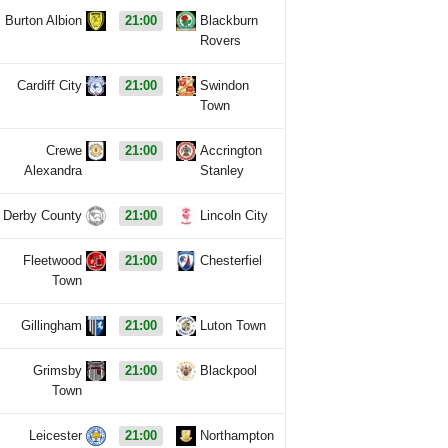
Burton Albion
21:00
Blackburn
Rovers
Cardiff City
21:00
Swindon
Town
Crewe
21:00
Accrington
Alexandra
Stanley
Derby County
21:00
Lincoln City
Fleetwood
21:00
Chesterfiel
Town
Gillingham
21:00
Luton Town
Grimsby
21:00
Blackpool
Town
Leicester
21:00
Northampton