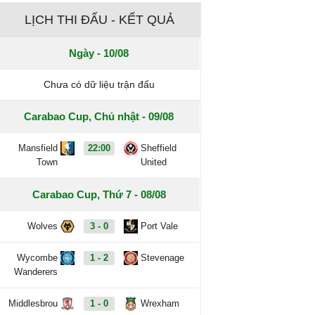
LỊCH THI ĐẤU - KẾT QUẢ
Ngày - 10/08
Chưa có dữ liệu trận đấu
Carabao Cup, Chủ nhật - 09/08
Mansfield
22:00
Sheffield
Town
United
Carabao Cup, Thứ 7 - 08/08
Wolves
3 - 0
Port Vale
Wycombe
1 - 2
Stevenage
Wanderers
Middlesbrou
1 - 0
Wrexham