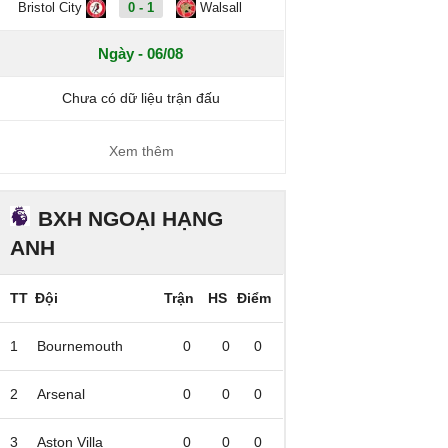
Bristol City
0 - 1
Walsall
Ngày - 06/08
Chưa có dữ liệu trận đấu
Xem thêm
BXH NGOẠI HẠNG
ANH
TT
Đội
Trận
HS
Điểm
1
Bournemouth
0
0
0
2
Arsenal
0
0
0
3
Aston Villa
0
0
0