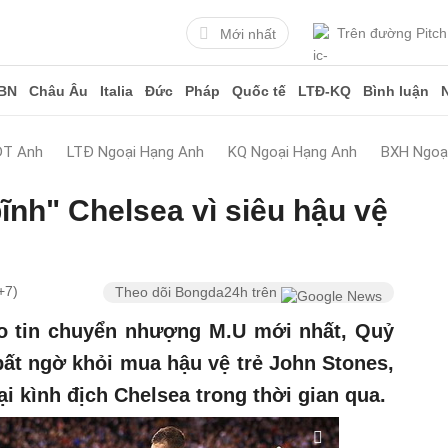
Trên đường Pitch
Mới nhất
BN
Châu Âu
Italia
Đức
Pháp
Quốc tế
LTĐ-KQ
Bình luận
ĐT Anh
LTĐ Ngoại Hạng Anh
KQ Ngoại Hạng Anh
BXH Ngoạ
ĩnh" Chelsea vì siêu hậu vệ
+7)
Theo dõi Bongda24h trên
o tin chuyển nhượng M.U mới nhất, Quỷ
ất ngờ khỏi mua hậu vệ trẻ John Stones,
i kình địch Chelsea trong thời gian qua.