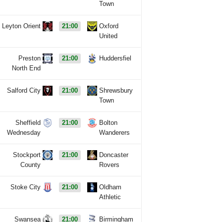
Town
Leyton Orient
21:00
Oxford
United
Preston
21:00
Huddersfiel
North End
Salford City
21:00
Shrewsbury
Town
Sheffield
21:00
Bolton
Wednesday
Wanderers
Stockport
21:00
Doncaster
County
Rovers
Stoke City
21:00
Oldham
Athletic
Swansea
21:00
Birmingham