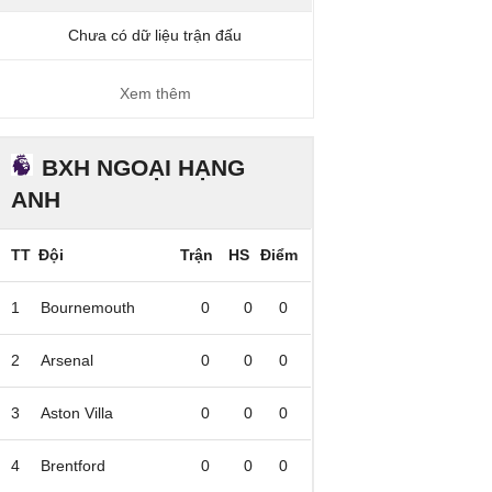
Chưa có dữ liệu trận đấu
Xem thêm
BXH NGOẠI HẠNG
ANH
TT
Đội
Trận
HS
Điểm
1
Bournemouth
0
0
0
2
Arsenal
0
0
0
3
Aston Villa
0
0
0
4
Brentford
0
0
0