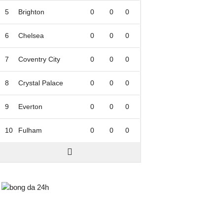
5
Brighton
0
0
0
6
Chelsea
0
0
0
7
Coventry City
0
0
0
8
Crystal Palace
0
0
0
9
Everton
0
0
0
10
Fulham
0
0
0
Bongda24h.vn