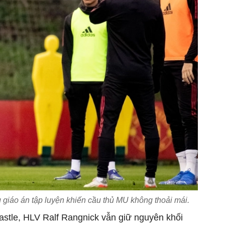
 giáo án tập luyện khiến cầu thủ MU không thoải mái.
astle, HLV Ralf Rangnick vẫn giữ nguyên khối