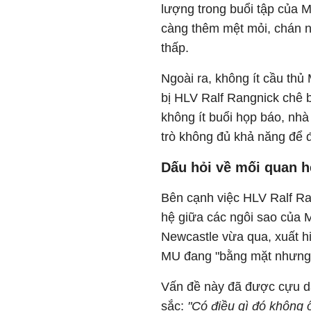
lượng trong buổi tập của 
càng thêm mệt mỏi, chán nả
thấp.
Ngoài ra, không ít cầu thủ
bị HLV Ralf Rangnick chê b
không ít buổi họp báo, nhà 
trò không đủ khả năng để đ
Dấu hỏi về mối quan h
Bên cạnh việc HLV Ralf Ra
hệ giữa các ngôi sao của M
Newcastle vừa qua, xuất hi
MU đang "bằng mặt nhưng 
Vấn đề này đã được cựu da
sắc:
"Có điều gì đó không 