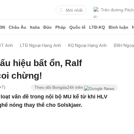
Trên đường Pitch
Mới nhất
BN
Châu Âu
Italia
Đức
Pháp
Quốc tế
LTĐ-KQ
Bình luận
ĐT Anh
LTĐ Ngoại Hạng Anh
KQ Ngoại Hạng Anh
BXH Ngoạ
ấu hiệu bất ổn, Ralf
coi chừng!
+7)
Theo dõi Bongda24h trên
 loạt vấn đề trong nội bộ MU kể từ khi HLV
ghế nóng thay thế cho Solskjaer.