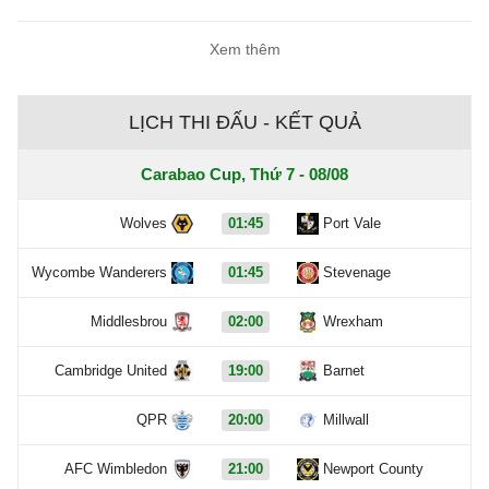
triệu bảng.
Xem thêm
LỊCH THI ĐẤU - KẾT QUẢ
Carabao Cup, Thứ 7 - 08/08
Wolves
01:45
Port Vale
Wycombe Wanderers
01:45
Stevenage
Middlesbrou
02:00
Wrexham
Cambridge United
19:00
Barnet
QPR
20:00
Millwall
AFC Wimbledon
21:00
Newport County