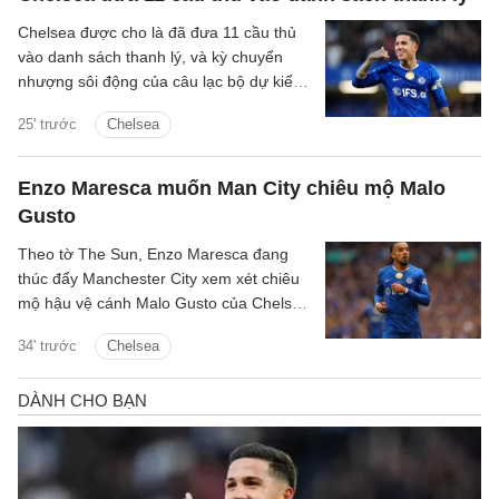
Chelsea được cho là đã đưa 11 cầu thủ
vào danh sách thanh lý, và kỳ chuyển
nhượng sôi động của câu lạc bộ dự kiến
sẽ tiếp tục diễn ra.
25' trước
Chelsea
Enzo Maresca muốn Man City chiêu mộ Malo
Gusto
Theo tờ The Sun, Enzo Maresca đang
thúc đẩy Manchester City xem xét chiêu
mộ hậu vệ cánh Malo Gusto của Chelsea
trong mùa hè này.
34' trước
Chelsea