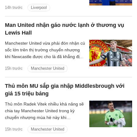
theo dạng chuyển nhượng tự do.
14h trước
Liverpool
Man United nhận gáo nước lạnh ở thương vụ
Lewis Hall
Manchester United vừa phải đón nhận cú
sốc lớn trên thị trường chuyển nhượng
khi Newcastle được cho là đã khẳng định
sẽ không bán hậu vệ trái Lewis Hall trong
15h trước
Manchester United
mùa hè năm nay.
Thủ môn MU sắp gia nhập Middlesbrough với
giá 15 triệu bảng
Thủ môn Radek Vitek nhiều khả năng sẽ
chia tay Manchester United trong kỳ
chuyển nhượng mùa hè này khi
Middlesbrough đang tiến rất gần tới việc
15h trước
Manchester United
hoàn tất bản hợp đồng trị giá khoảng 15