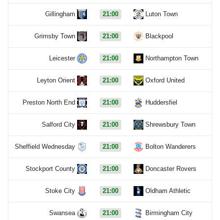
Gillingham
21:00
Luton Town
Grimsby Town
21:00
Blackpool
Leicester
21:00
Northampton Town
Leyton Orient
21:00
Oxford United
Preston North End
21:00
Huddersfiel
Salford City
21:00
Shrewsbury Town
Sheffield Wednesday
21:00
Bolton Wanderers
Stockport County
21:00
Doncaster Rovers
Stoke City
21:00
Oldham Athletic
Swansea
21:00
Birmingham City