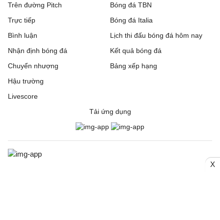
Trên đường Pitch
Bóng đá TBN
Trực tiếp
Bóng đá Italia
Bình luận
Lịch thi đấu bóng đá hôm nay
Nhận định bóng đá
Kết quả bóng đá
Chuyển nhượng
Bảng xếp hạng
Hậu trường
Livescore
Tải ứng dụng
X
© 2006. Trang thông tin điện tử tổng hợp Bongda24h.vn
CƠ QUAN CHỦ QUẢN: Công ty Cổ phần Truyền thông Quốc tế
INCOM
Giấy phép số: 150/GP-SVHTT cấp ngày 03/4/2026 bởi Sở Văn