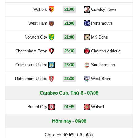
Watford
21:00
Crawley Town
West Ham
21:00
Portsmouth
Norwich City
21:00
MK Dons
Cheltenham Town
23:30
Charlton Athletic
Colchester United
23:30
Southampton
Rotherham United
23:30
West Brom
Carabao Cup, Thứ 6 - 07/08
Bristol City
01:45
Walsall
Hôm nay - 06/08
Chưa có dữ liệu trận đấu