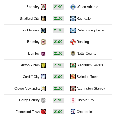
Barnsley
21:00
Wigan Athletic
Bradford City
21:00
Rochdale
Bristol Rovers
21:00
Peterboroug United
Bromley
21:00
Reading
Burnley
21:00
Notts County
Burton Albion
21:00
Blackburn Rovers
Cardiff City
21:00
Swindon Town
Crewe Alexandra
21:00
Accrington Stanley
Derby County
21:00
Lincoln City
Fleetwood Town
21:00
Chesterfiel