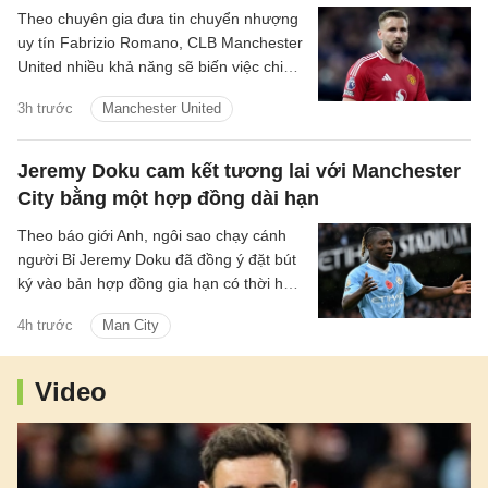
Theo chuyên gia đưa tin chuyển nhượng
uy tín Fabrizio Romano, CLB Manchester
United nhiều khả năng sẽ biến việc chiêu
mộ một hậu vệ cánh trái thành mục tiêu
3h trước
Manchester United
trọng tâm tiếp theo trên thị trường
chuyển nhượng hè năm nay.
Jeremy Doku cam kết tương lai với Manchester
City bằng một hợp đồng dài hạn
Theo báo giới Anh, ngôi sao chạy cánh
người Bỉ Jeremy Doku đã đồng ý đặt bút
ký vào bản hợp đồng gia hạn có thời hạn
5 năm với Manchester City.
4h trước
Man City
Video