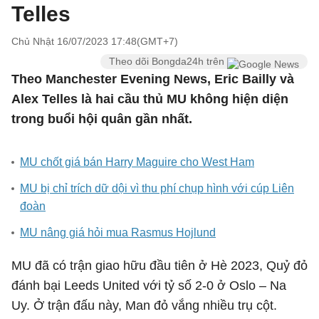
Telles
Chủ Nhật 16/07/2023 17:48(GMT+7)
Theo dõi Bongda24h trên
Theo Manchester Evening News, Eric Bailly và
Alex Telles là hai cầu thủ MU không hiện diện
trong buổi hội quân gần nhất.
MU chốt giá bán Harry Maguire cho West Ham
MU bị chỉ trích dữ dội vì thu phí chụp hình với cúp Liên
đoàn
MU nâng giá hỏi mua Rasmus Hojlund
MU đã có trận giao hữu đầu tiên ở Hè 2023, Quỷ đỏ
đánh bại Leeds United với tỷ số 2-0 ở Oslo – Na
Uy. Ở trận đấu này, Man đỏ vắng nhiều trụ cột.