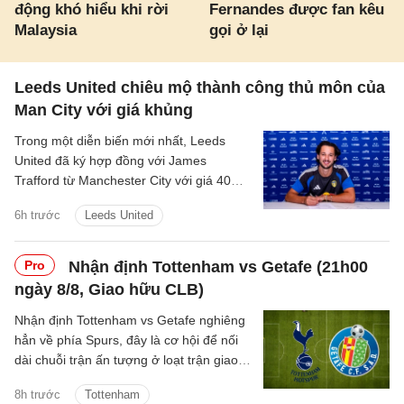
động khó hiểu khi rời
Fernandes được fan kêu
Malaysia
gọi ở lại
Leeds United chiêu mộ thành công thủ môn của
Man City với giá khủng
Trong một diễn biến mới nhất, Leeds
United đã ký hợp đồng với James
Trafford từ Manchester City với giá 40
triệu bảng cộng thêm các khoản phí bổ
6h trước
Leeds United
sung.
Pro
Nhận định Tottenham vs Getafe (21h00
ngày 8/8, Giao hữu CLB)
Nhận định Tottenham vs Getafe nghiêng
hẳn về phía Spurs, đây là cơ hội để nối
dài chuỗi trận ấn tượng ở loạt trận giao
hữu Hè 2026.
8h trước
Tottenham