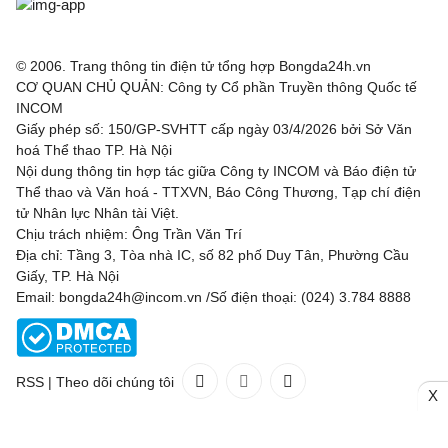
© 2006. Trang thông tin điện tử tổng hợp Bongda24h.vn
CƠ QUAN CHỦ QUẢN: Công ty Cổ phần Truyền thông Quốc tế
INCOM
Giấy phép số: 150/GP-SVHTT cấp ngày 03/4/2026 bởi Sở Văn
hoá Thể thao TP. Hà Nội
Nội dung thông tin hợp tác giữa Công ty INCOM và Báo điện tử
Thể thao và Văn hoá - TTXVN, Báo Công Thương, Tạp chí điện
tử Nhân lực Nhân tài Việt.
Chịu trách nhiệm: Ông Trần Văn Trí
Địa chỉ: Tầng 3, Tòa nhà IC, số 82 phố Duy Tân, Phường Cầu
Giấy, TP. Hà Nội
Email: bongda24h@incom.vn /Số điện thoại: (024) 3.784 8888
RSS
|
Theo dõi chúng tôi
X
Liên hệ
Quảng cáo
(024) 3.784 8888