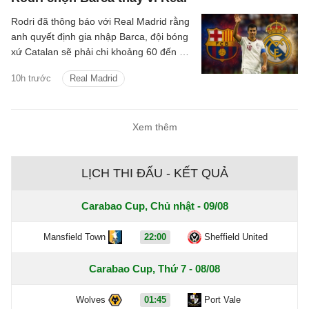
Rodri đã thông báo với Real Madrid rằng
anh quyết định gia nhập Barca, đội bóng
xứ Catalan sẽ phải chi khoảng 60 đến 70
triệu euro để hy vọng có được điều mình
10h trước
Real Madrid
cần.
Xem thêm
LỊCH THI ĐẤU - KẾT QUẢ
Carabao Cup, Chủ nhật - 09/08
Mansfield Town
22:00
Sheffield United
Carabao Cup, Thứ 7 - 08/08
Wolves
01:45
Port Vale