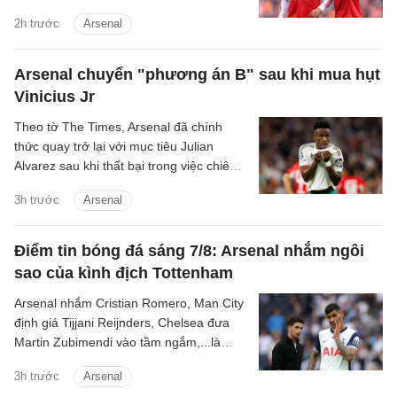
Zubimendi của Arsenal.
2h trước
Arsenal
Arsenal chuyển "phương án B" sau khi mua hụt
Vinicius Jr
Theo tờ The Times, Arsenal đã chính
thức quay trở lại với mục tiêu Julian
Alvarez sau khi thất bại trong việc chiêu
mộ Vinicius Jr từ Real.
3h trước
Arsenal
Điểm tin bóng đá sáng 7/8: Arsenal nhắm ngôi
sao của kình địch Tottenham
Arsenal nhắm Cristian Romero, Man City
định giá Tijjani Reijnders, Chelsea đưa
Martin Zubimendi vào tầm ngắm,...là
những tin tức bóng đá nổi bật trong Điểm
3h trước
Arsenal
tin bóng đá sáng 31/7.