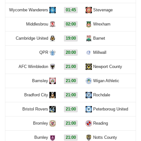
Wycombe Wanderers
01:45
Stevenage
Middlesbrou
02:00
Wrexham
Cambridge United
19:00
Barnet
QPR
20:00
Millwall
AFC Wimbledon
21:00
Newport County
Barnsley
21:00
Wigan Athletic
Bradford City
21:00
Rochdale
Bristol Rovers
21:00
Peterboroug United
Bromley
21:00
Reading
Burnley
21:00
Notts County