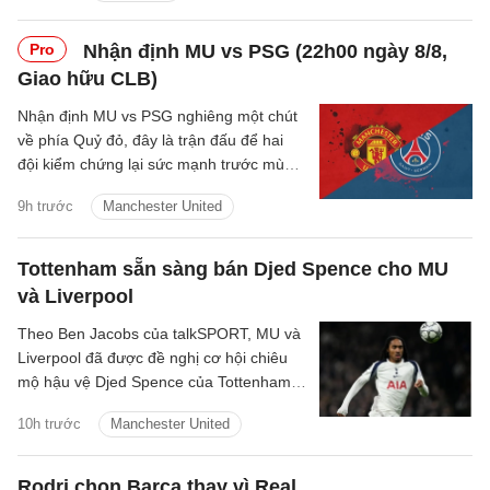
Pro
Nhận định MU vs PSG (22h00 ngày 8/8,
Giao hữu CLB)
Nhận định MU vs PSG nghiêng một chút
về phía Quỷ đỏ, đây là trận đấu để hai
đội kiểm chứng lại sức mạnh trước mùa
giải mới.
9h trước
Manchester United
Tottenham sẵn sàng bán Djed Spence cho MU
và Liverpool
Theo Ben Jacobs của talkSPORT, MU và
Liverpool đã được đề nghị cơ hội chiêu
mộ hậu vệ Djed Spence của Tottenham
Hotspur.
10h trước
Manchester United
Rodri chọn Barca thay vì Real