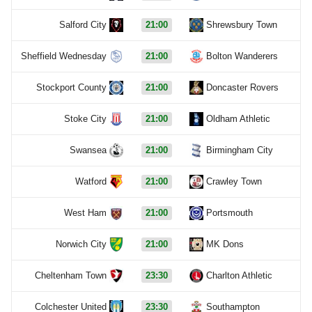
Salford City
21:00
Shrewsbury Town
Sheffield Wednesday
21:00
Bolton Wanderers
Stockport County
21:00
Doncaster Rovers
Stoke City
21:00
Oldham Athletic
Swansea
21:00
Birmingham City
Watford
21:00
Crawley Town
West Ham
21:00
Portsmouth
Norwich City
21:00
MK Dons
Cheltenham Town
23:30
Charlton Athletic
Colchester United
23:30
Southampton