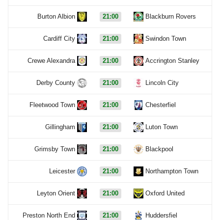
Burton Albion
21:00
Blackburn Rovers
Cardiff City
21:00
Swindon Town
Crewe Alexandra
21:00
Accrington Stanley
Derby County
21:00
Lincoln City
Fleetwood Town
21:00
Chesterfiel
Gillingham
21:00
Luton Town
Grimsby Town
21:00
Blackpool
Leicester
21:00
Northampton Town
Leyton Orient
21:00
Oxford United
Preston North End
21:00
Huddersfiel