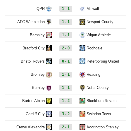
QPR
1 - 1
Millwall
AFC Wimbledon
1 - 1
Newport County
Barnsley
1 - 1
Wigan Athletic
Bradford City
2 - 0
Rochdale
Bristol Rovers
0 - 1
Peterboroug United
Bromley
1 - 1
Reading
Burnley
1 - 1
Notts County
Burton Albion
1 - 2
Blackburn Rovers
Cardiff City
3 - 2
Swindon Town
Crewe Alexandra
2 - 1
Accrington Stanley