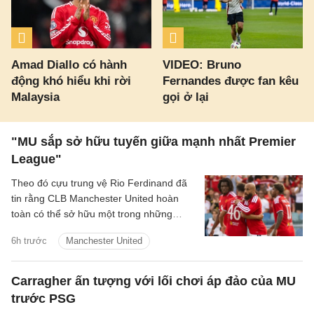
Amad Diallo có hành
VIDEO: Bruno
động khó hiểu khi rời
Fernandes được fan kêu
Malaysia
gọi ở lại
"MU sắp sở hữu tuyến giữa mạnh nhất Premier
League"
Theo đó cựu trung vệ Rio Ferdinand đã
tin rằng CLB Manchester United hoàn
toàn có thể sở hữu một trong những
hàng tiền vệ mạnh nhất Premier League
6h trước
Manchester United
sau khi chứng kiến sự ăn ý giữa Bruno
Fernandes và Youri Tielemans.
Carragher ấn tượng với lối chơi áp đảo của MU
trước PSG