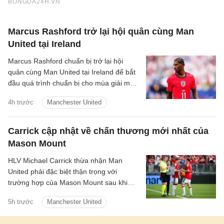
Marcus Rashford trở lại hội quân cùng Man
United tại Ireland
Marcus Rashford chuẩn bị trở lại hội
quân cùng Man United tại Ireland để bắt
đầu quá trình chuẩn bị cho mùa giải mới.
Thông tin này được HLV trưởng Michael
4h trước
Manchester United
Carrick xác nhận.
Carrick cập nhật về chấn thương mới nhất của
Mason Mount
HLV Michael Carrick thừa nhận Man
United phải đặc biệt thận trọng với
trường hợp của Mason Mount sau khi
tiền vệ người Anh khiến đội bóng lo lắng
5h trước
Manchester United
vì vấn đề thể trạng trong trận hòa 1-1 với
PSG.