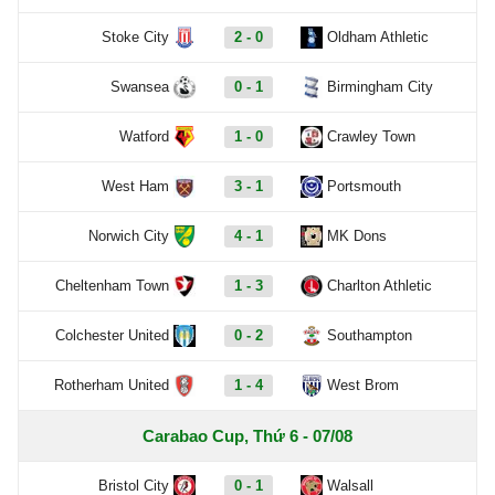
Stoke City
2 - 0
Oldham Athletic
Swansea
0 - 1
Birmingham City
Watford
1 - 0
Crawley Town
West Ham
3 - 1
Portsmouth
Norwich City
4 - 1
MK Dons
Cheltenham Town
1 - 3
Charlton Athletic
Colchester United
0 - 2
Southampton
Rotherham United
1 - 4
West Brom
Carabao Cup, Thứ 6 - 07/08
Bristol City
0 - 1
Walsall