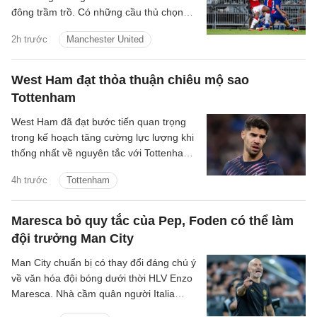
đông trầm trồ. Có những cầu thủ chọn
cách lặng lẽ hơn: một nhịp chạm vừa đủ,
2h trước
Manchester United
một pha xoay người đúng lúc, một đường
chuyền tưởng như giản đơn nhưng mở ra
cả khoảng trời phía trước. Youri
West Ham đạt thỏa thuận chiêu mộ sao
Tielemans là kiểu tiền vệ như thế.
Tottenham
West Ham đã đạt bước tiến quan trọng
trong kế hoạch tăng cường lực lượng khi
thống nhất về nguyên tắc với Tottenham
cho thương vụ Manor Solomon.
4h trước
Tottenham
Maresca bỏ quy tắc của Pep, Foden có thể làm
đội trưởng Man City
Man City chuẩn bị có thay đổi đáng chú ý
về văn hóa đội bóng dưới thời HLV Enzo
Maresca. Nhà cầm quân người Italia
được cho là sẽ thay đổi quy trình lựa