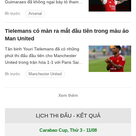
Guimaraes đã không ngại bày tỏ tham
vọng giành danh hiệu và cùng Pháo thủ
8h trước
Arsenal
tạo nên những điều lớn lao.
Tielemans có màn ra mắt đầu tiên trong màu áo
Man United
Tân binh Youri Tielemans đã có những
phút thi đấu đầu tiên cho Manchester
United trong trận hòa 1-1 với Paris Saint-
Germain diễn ra vào hôm qua, 8/8/2026.
8h trước
Manchester United
Xem thêm
LỊCH THI ĐẤU - KẾT QUẢ
Carabao Cup, Thứ 3 - 11/08