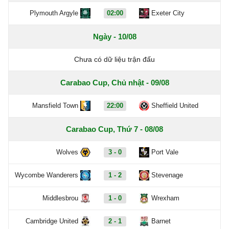
Plymouth Argyle
02:00
Exeter City
Ngày - 10/08
Chưa có dữ liệu trận đấu
Carabao Cup, Chủ nhật - 09/08
Mansfield Town
22:00
Sheffield United
Carabao Cup, Thứ 7 - 08/08
Wolves
3 - 0
Port Vale
Wycombe Wanderers
1 - 2
Stevenage
Middlesbrou
1 - 0
Wrexham
Cambridge United
2 - 1
Barnet