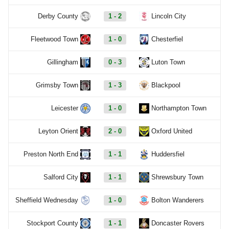
Derby County
1 - 2
Lincoln City
Fleetwood Town
1 - 0
Chesterfiel
Gillingham
0 - 3
Luton Town
Grimsby Town
1 - 3
Blackpool
Leicester
1 - 0
Northampton Town
Leyton Orient
2 - 0
Oxford United
Preston North End
1 - 1
Huddersfiel
Salford City
1 - 1
Shrewsbury Town
Sheffield Wednesday
1 - 0
Bolton Wanderers
Stockport County
1 - 1
Doncaster Rovers