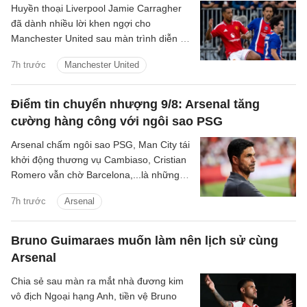
Huyền thoại Liverpool Jamie Carragher
đã dành nhiều lời khen ngợi cho
Manchester United sau màn trình diễn ấn
tượng trong trận hòa 1-1 ở loạt trận giao
7h trước
Manchester United
hữu tiền mùa giải với Paris Saint-
Germain.
Điểm tin chuyển nhượng 9/8: Arsenal tăng
cường hàng công với ngôi sao PSG
Arsenal chấm ngôi sao PSG, Man City tái
khởi động thương vụ Cambiaso, Cristian
Romero vẫn chờ Barcelona,...là những
tin tức bóng đá nổi bật trong điểm tin
7h trước
Arsenal
bóng đá sáng 9/8.
Bruno Guimaraes muốn làm nên lịch sử cùng
Arsenal
Chia sẻ sau màn ra mắt nhà đương kim
vô địch Ngoại hạng Anh, tiền vệ Bruno