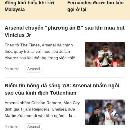
động khó hiểu khi rời
Fernandes được fan kêu
Malaysia
gọi ở lại
Arsenal chuyển "phương án B" sau khi mua hụt
Vinicius Jr
Theo tờ The Times, Arsenal đã chính
thức quay trở lại với mục tiêu Julian
Alvarez sau khi thất bại trong việc chiêu
mộ Vinicius Jr từ Real.
9h trước
Arsenal
Điểm tin bóng đá sáng 7/8: Arsenal nhắm ngôi
sao của kình địch Tottenham
Arsenal nhắm Cristian Romero, Man City
định giá Tijjani Reijnders, Chelsea đưa
Martin Zubimendi vào tầm ngắm,...là
những tin tức bóng đá nổi bật trong Điểm
9h trước
Arsenal
tin bóng đá sáng 31/7.