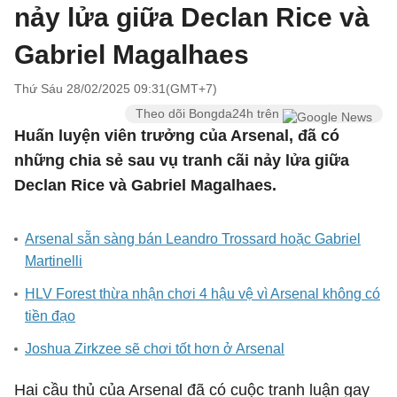
nảy lửa giữa Declan Rice và
Gabriel Magalhaes
Thứ Sáu 28/02/2025 09:31(GMT+7)
Theo dõi Bongda24h trên
Huấn luyện viên trưởng của Arsenal, đã có
những chia sẻ sau vụ tranh cãi nảy lửa giữa
Declan Rice và Gabriel Magalhaes.
Arsenal sẵn sàng bán Leandro Trossard hoặc Gabriel
Martinelli
HLV Forest thừa nhận chơi 4 hậu vệ vì Arsenal không có
tiền đạo
Joshua Zirkzee sẽ chơi tốt hơn ở Arsenal
Hai cầu thủ của Arsenal đã có cuộc tranh luận gay