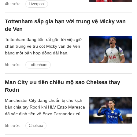
4h trước
Liverpool
người thay Mohamed Salah để đẩy giá
Bradley Barcola lên mức rất cao.
Tottenham sắp gia hạn với trung vệ Micky van
de Ven
Tottenham đang tiến rất gần tới việc giữ
chân trung vệ trụ cột Micky van de Ven
bằng một bản hợp đồng dài hạn.
5h trước
Tottenham
Man City ưu tiên chiêu mộ sao Chelsea thay
Rodri
Manchester City đang chuẩn bị cho kịch
bản chia tay Rodri khi HLV Enzo Maresca
đã xác định tiền vệ Enzo Fernandez của
Chelsea là mục tiêu ưu tiên để thay thế
5h trước
Chelsea
ngôi sao người Tây Ban Nha.