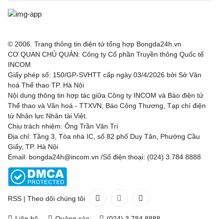
© 2006. Trang thông tin điện tử tổng hợp Bongda24h.vn
CƠ QUAN CHỦ QUẢN: Công ty Cổ phần Truyền thông Quốc tế
INCOM
Giấy phép số: 150/GP-SVHTT cấp ngày 03/4/2026 bởi Sở Văn
hoá Thể thao TP. Hà Nội
Nội dung thông tin hợp tác giữa Công ty INCOM và Báo điện tử
Thể thao và Văn hoá - TTXVN, Báo Công Thương, Tạp chí điện
tử Nhân lực Nhân tài Việt.
Chịu trách nhiệm: Ông Trần Văn Trí
Địa chỉ: Tầng 3, Tòa nhà IC, số 82 phố Duy Tân, Phường Cầu
Giấy, TP. Hà Nội
Email: bongda24h@incom.vn /Số điện thoại: (024) 3.784 8888
RSS
|
Theo dõi chúng tôi
Liên hệ
Quảng cáo
(024) 3.784 8888