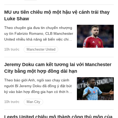
MU ưu tiên chiêu mộ một hậu vệ cánh trái thay
Luke Shaw
Theo chuyên gia đưa tin chuyển nhượng
uy tín Fabrizio Romano, CLB Manchester
United nhiều khả năng sẽ biến việc chiêu
mộ một hậu vệ cánh trái thành mục tiêu
10h trước
Manchester United
trọng tâm tiếp theo trên thị trường
chuyển nhượng hè năm nay.
Jeremy Doku cam kết tương lai với Manchester
City bằng một hợp đồng dài hạn
Theo báo giới Anh, ngôi sao chạy cánh
người Bỉ Jeremy Doku đã đồng ý đặt bút
ký vào bản hợp đồng gia hạn có thời hạn
5 năm với Manchester City.
10h trước
Man City
Leeds United chiêu mộ thành công thủ môn của