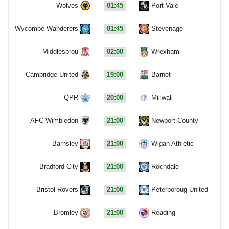
Wolves
01:45
Port Vale
Wycombe Wanderers
01:45
Stevenage
Middlesbrou
02:00
Wrexham
Cambridge United
19:00
Barnet
QPR
20:00
Millwall
AFC Wimbledon
21:00
Newport County
Barnsley
21:00
Wigan Athletic
Bradford City
21:00
Rochdale
Bristol Rovers
21:00
Peterboroug United
Bromley
21:00
Reading