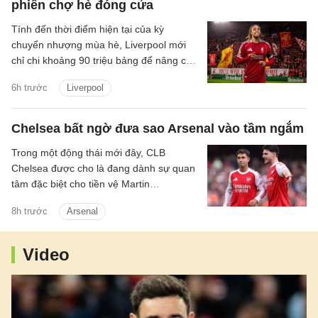
phiên chợ hè đóng cửa
Tính đến thời điểm hiện tại của kỳ
chuyển nhượng mùa hè, Liverpool mới
chỉ chi khoảng 90 triệu bảng để nâng cấp
lực lượng, với hai tân binh là trung vệ
6h trước
Liverpool
Jeremy Jacquet và cầu thủ chạy cánh
Victor Munoz.
Chelsea bất ngờ đưa sao Arsenal vào tầm ngắm
Trong một động thái mới đây, CLB
Chelsea được cho là đang dành sự quan
tâm đặc biệt cho tiền vệ Martin
Zubimendi của Arsenal.
8h trước
Arsenal
Video