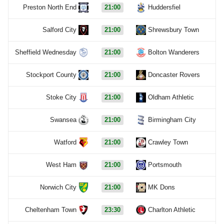
Preston North End
21:00
Huddersfiel
Salford City
21:00
Shrewsbury Town
Sheffield Wednesday
21:00
Bolton Wanderers
Stockport County
21:00
Doncaster Rovers
Stoke City
21:00
Oldham Athletic
Swansea
21:00
Birmingham City
Watford
21:00
Crawley Town
West Ham
21:00
Portsmouth
Norwich City
21:00
MK Dons
Cheltenham Town
23:30
Charlton Athletic