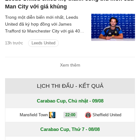
Man City với giá khủng
Trong một diễn biến mới nhất, Leeds
United đã ký hợp đồng với James
Trafford từ Manchester City với giá 40
triệu bảng cộng thêm các khoản phí bổ
13h trước
Leeds United
sung.
Xem thêm
LỊCH THI ĐẤU - KẾT QUẢ
Carabao Cup, Chủ nhật - 09/08
Mansfield Town
22:00
Sheffield United
Carabao Cup, Thứ 7 - 08/08