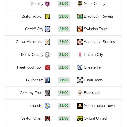
Burnley
21:00
Notts County
Burton Albion
21:00
Blackburn Rovers
Cardiff City
21:00
Swindon Town
Crewe Alexandra
21:00
Accrington Stanley
Derby County
21:00
Lincoln City
Fleetwood Town
21:00
Chesterfiel
Gillingham
21:00
Luton Town
Grimsby Town
21:00
Blackpool
Leicester
21:00
Northampton Town
Leyton Orient
21:00
Oxford United