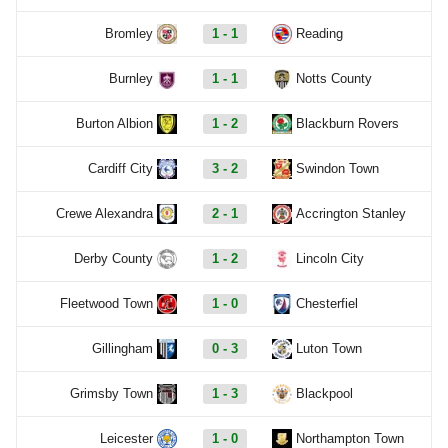
Bromley
1 - 1
Reading
Burnley
1 - 1
Notts County
Burton Albion
1 - 2
Blackburn Rovers
Cardiff City
3 - 2
Swindon Town
Crewe Alexandra
2 - 1
Accrington Stanley
Derby County
1 - 2
Lincoln City
Fleetwood Town
1 - 0
Chesterfiel
Gillingham
0 - 3
Luton Town
Grimsby Town
1 - 3
Blackpool
Leicester
1 - 0
Northampton Town