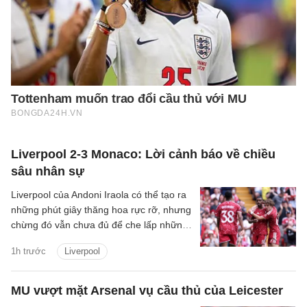
Liverpool 2-3 Monaco: Lời cảnh báo về chiều
sâu nhân sự
Liverpool của Andoni Iraola có thể tạo ra
những phút giây thăng hoa rực rỡ, nhưng
chừng đó vẫn chưa đủ để che lấp những
vết nứt trong hệ thống. Tập thể này có
1h trước
Liverpool
thể bùng lên dữ dội khi mọi mắt xích vận
hành đúng nhịp, song lại dễ chao đảo khi
cường độ suy giảm và sự kết nối bắt đầu
MU vượt mặt Arsenal vụ cầu thủ của Leicester
đứt gãy.