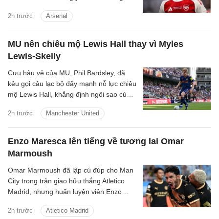
Brazil ra đi nếu có một cầu thủ chạy cánh
2h trước
Arsenal
mới.
MU nên chiêu mộ Lewis Hall thay vì Myles
Lewis-Skelly
Cựu hậu vệ của MU, Phil Bardsley, đã
kêu gọi câu lạc bộ đẩy mạnh nỗ lực chiêu
mộ Lewis Hall, khẳng định ngôi sao của
Newcastle sẽ là sự bổ sung hoàn hảo
2h trước
Manchester United
cho sân Old Trafford.
Enzo Maresca lên tiếng về tương lai Omar
Marmoush
Omar Marmoush đã lập cú đúp cho Man
City trong trận giao hữu thắng Atletico
Madrid, nhưng huấn luyện viên Enzo
Maresca lại tỏ ra kín đáo về tương lai của
2h trước
Atletico Madrid
anh.