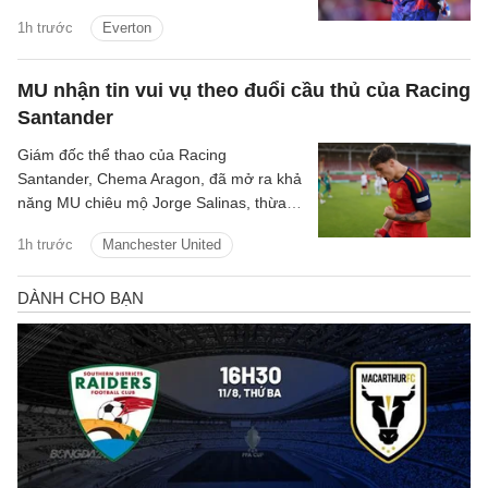
Johnson.
1h trước
Everton
MU nhận tin vui vụ theo đuổi cầu thủ của Racing
Santander
Giám đốc thể thao của Racing
Santander, Chema Aragon, đã mở ra khả
năng MU chiêu mộ Jorge Salinas, thừa
nhận sao trẻ này có thể ra đi nếu được
1h trước
Manchester United
các ông lớn tiếp cận.