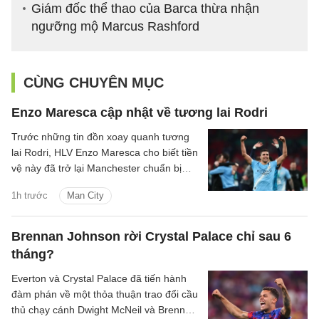
Giám đốc thể thao của Barca thừa nhận
ngưỡng mộ Marcus Rashford
CÙNG CHUYÊN MỤC
Enzo Maresca cập nhật về tương lai Rodri
Trước những tin đồn xoay quanh tương
lai Rodri, HLV Enzo Maresca cho biết tiền
vệ này đã trở lại Manchester chuẩn bị
cho mùa giải mới.
1h trước
Man City
Brennan Johnson rời Crystal Palace chỉ sau 6
tháng?
Everton và Crystal Palace đã tiến hành
đàm phán về một thỏa thuận trao đổi cầu
thủ chạy cánh Dwight McNeil và Brennan