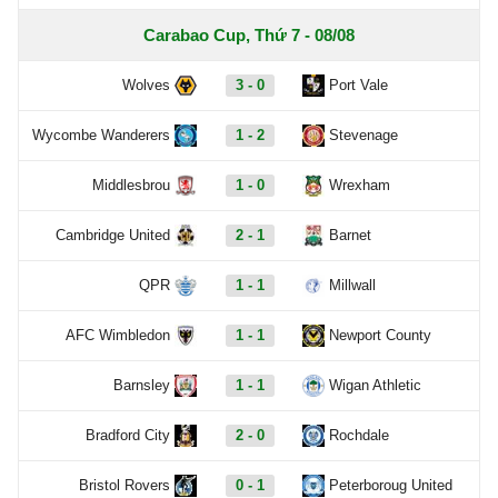
Carabao Cup, Thứ 7 - 08/08
Wolves
3 - 0
Port Vale
Wycombe Wanderers
1 - 2
Stevenage
Middlesbrou
1 - 0
Wrexham
Cambridge United
2 - 1
Barnet
QPR
1 - 1
Millwall
AFC Wimbledon
1 - 1
Newport County
Barnsley
1 - 1
Wigan Athletic
Bradford City
2 - 0
Rochdale
Bristol Rovers
0 - 1
Peterboroug United