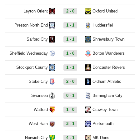
Leyton Orient
2 - 0
Oxford United
Preston North End
1 - 1
Huddersfiel
Salford City
1 - 1
Shrewsbury Town
Sheffield Wednesday
1 - 0
Bolton Wanderers
Stockport County
1 - 1
Doncaster Rovers
Stoke City
2 - 0
Oldham Athletic
Swansea
0 - 1
Birmingham City
Watford
1 - 0
Crawley Town
West Ham
3 - 1
Portsmouth
Norwich City
4 - 1
MK Dons