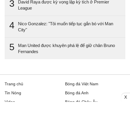
3
David Raya được kỳ vọng lập kỳ tích ở Premier
League
4
Nico Gonzalez: "Tôi muốn tiếp tục gắn bó với Man
City"
5
Man United được khuyên phá lệ để giữ chân Bruno
Fernandes
Trang chủ
Bóng đá Việt Nam
Tin Nóng
Bóng đá Anh
X
Video
Bóng đá Châu Âu
Trên đường Pitch
Bóng đá TBN
Trực tiếp
Bóng đá Italia
Bình luận
Lịch thi đấu bóng đá hôm nay