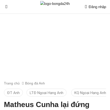
Đăng nhập
Trang chủ
Bóng đá Anh
ĐT Anh
LTĐ Ngoại Hạng Anh
KQ Ngoại Hạng Anh
Matheus Cunha lại đứng