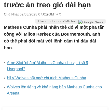
trước án treo giò dài hạn
Chủ Nhật 02/03/2025 07:01(GMT+7)
Theo dõi Bongda24h trên
Matheus Cunha phải nhận thẻ đỏ vì một pha tấn
công với Milos Kerkez của Bournemouth, anh
có thể phải đối mặt với lệnh cấm thi đấu dài
hạn.
Arne Slot ‘nhắm’ Matheus Cunha cho vị trí số 9
Liverpool?
HLV Wolves bất ngờ chỉ trích Matheus Cunha
Wolves lên tiếng về khả năng bán Matheus Cunha cho
Arsenal