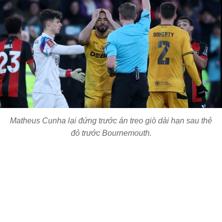
Matheus Cunha lại đứng trước án treo giò dài hạn sau thẻ
đỏ trước Bournemouth.