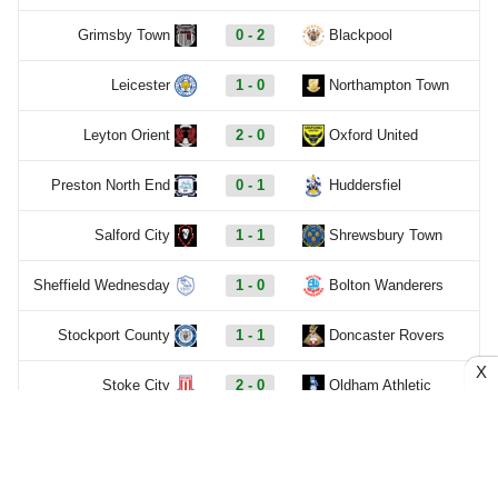
Grimsby Town
0 - 2
Blackpool
Leicester
1 - 0
Northampton Town
Leyton Orient
2 - 0
Oxford United
Preston North End
0 - 1
Huddersfiel
Salford City
1 - 1
Shrewsbury Town
Sheffield Wednesday
1 - 0
Bolton Wanderers
Stockport County
1 - 1
Doncaster Rovers
X
Stoke City
2 - 0
Oldham Athletic
Swansea
0 - 1
Birmingham City
Watford
0 - 0
Crawley Town