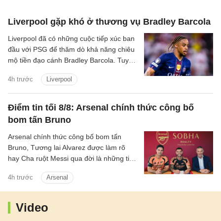
Liverpool gặp khó ở thương vụ Bradley Barcola
Liverpool đã có những cuộc tiếp xúc ban
đầu với PSG để thăm dò khả năng chiêu
mộ tiền đạo cánh Bradley Barcola. Tuy
nhiên, khoảng cách về mức định giá giữa
4h trước
Liverpool
hai CLB đang là trở ngại lớn đối với
thương vụ này.
Điểm tin tối 8/8: Arsenal chính thức công bố
bom tấn Bruno
Arsenal chính thức công bố bom tấn
Bruno, Tương lai Alvarez được làm rõ
hay Cha ruột Messi qua đời là những tin
chính có trong điểm tin tối 8/8/2026.
4h trước
Arsenal
Video