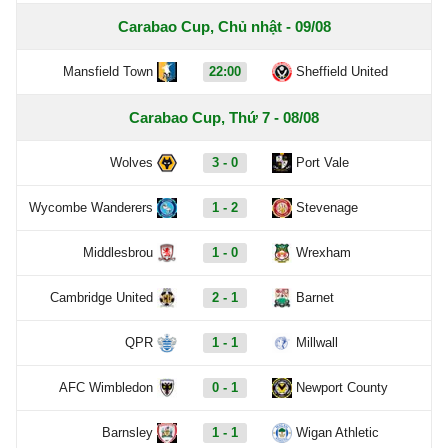
Carabao Cup, Chủ nhật - 09/08
Mansfield Town
22:00
Sheffield United
Carabao Cup, Thứ 7 - 08/08
Wolves
3 - 0
Port Vale
Wycombe Wanderers
1 - 2
Stevenage
Middlesbrou
1 - 0
Wrexham
Cambridge United
2 - 1
Barnet
QPR
1 - 1
Millwall
AFC Wimbledon
0 - 1
Newport County
Barnsley
1 - 1
Wigan Athletic