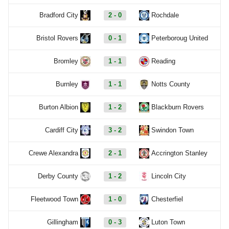
Bradford City
2 - 0
Rochdale
Bristol Rovers
0 - 1
Peterboroug United
Bromley
1 - 1
Reading
Burnley
1 - 1
Notts County
Burton Albion
1 - 2
Blackburn Rovers
Cardiff City
3 - 2
Swindon Town
Crewe Alexandra
2 - 1
Accrington Stanley
Derby County
1 - 2
Lincoln City
Fleetwood Town
1 - 0
Chesterfiel
Gillingham
0 - 3
Luton Town