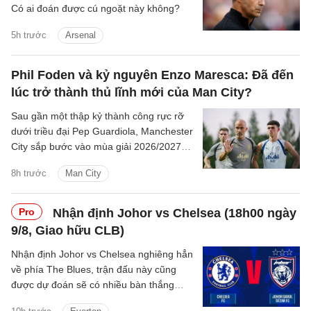
Có ai đoán được cú ngoặt này không?
5h trước
Arsenal
Phil Foden và kỷ nguyên Enzo Maresca: Đã đến
lúc trở thành thủ lĩnh mới của Man City?
Sau gần một thập kỷ thành công rực rỡ
dưới triều đại Pep Guardiola, Manchester
City sắp bước vào mùa giải 2026/2027
với sự thay đổi mang tính bước ngoặt
8h trước
Man City
trên băng ghế chỉ đạo.
Pro
Nhận định Johor vs Chelsea (18h00 ngày
9/8, Giao hữu CLB)
Nhận định Johor vs Chelsea nghiêng hẳn
về phía The Blues, trận đấu này cũng
được dự đoán sẽ có nhiều bàn thắng
được ghi.