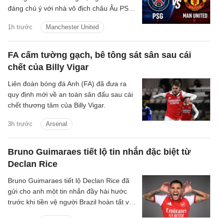
đáng chú ý với nhà vô địch châu Âu PSG
vào đêm nay tại Thụy Điển
1h trước
Manchester United
FA cấm tường gạch, bê tông sát sân sau cái
chết của Billy Vigar
Liên đoàn bóng đá Anh (FA) đã đưa ra
quy định mới về an toàn sân đấu sau cái
chết thương tâm của Billy Vigar.
3h trước
Arsenal
Bruno Guimaraes tiết lộ tin nhắn đặc biệt từ
Declan Rice
Bruno Guimaraes tiết lộ Declan Rice đã
gửi cho anh một tin nhắn đầy hài hước
trước khi tiền vệ người Brazil hoàn tất vụ
chuyển nhượng trị giá 75 triệu bảng tới