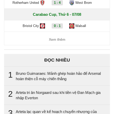
Rotherham United
1 - 4
West Brom
Carabao Cup, Thứ 6 - 07/08
Bristol City
0 - 1
Walsall
Xem thêm
ĐỌC NHIỀU
1
Bruno Guimaraes: Mảnh ghép hoàn hảo để Arsenal
hoàn thiện cỗ máy chiến thắng
2
Arteta tri ân Norgaard sau khi tiền vệ Đan Mạch gia
nhập Everton
3
Arteta lạc quan về kế hoạch chuyển nhượng của