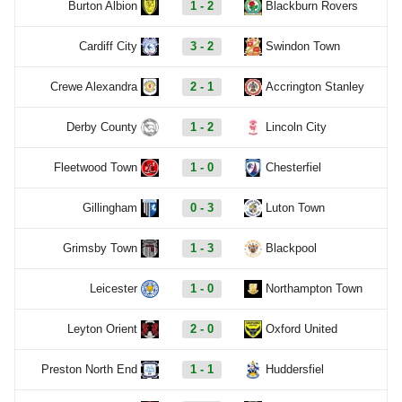
Burton Albion
1 - 2
Blackburn Rovers
Cardiff City
3 - 2
Swindon Town
Crewe Alexandra
2 - 1
Accrington Stanley
Derby County
1 - 2
Lincoln City
Fleetwood Town
1 - 0
Chesterfiel
Gillingham
0 - 3
Luton Town
Grimsby Town
1 - 3
Blackpool
Leicester
1 - 0
Northampton Town
Leyton Orient
2 - 0
Oxford United
Preston North End
1 - 1
Huddersfiel