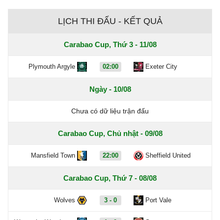
LỊCH THI ĐẤU - KẾT QUẢ
Carabao Cup, Thứ 3 - 11/08
Plymouth Argyle
02:00
Exeter City
Ngày - 10/08
Chưa có dữ liệu trận đấu
Carabao Cup, Chủ nhật - 09/08
Mansfield Town
22:00
Sheffield United
Carabao Cup, Thứ 7 - 08/08
Wolves
3 - 0
Port Vale