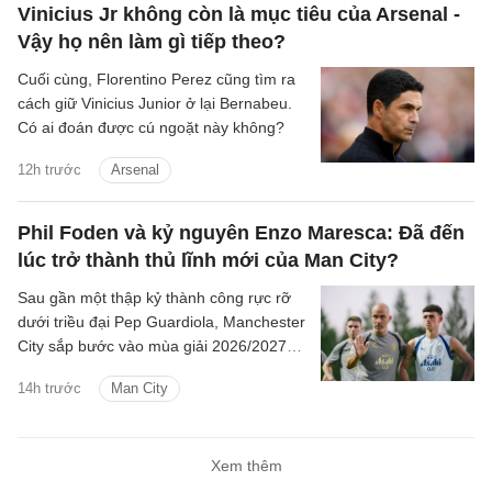
Vinicius Jr không còn là mục tiêu của Arsenal -
Vậy họ nên làm gì tiếp theo?
Cuối cùng, Florentino Perez cũng tìm ra
cách giữ Vinicius Junior ở lại Bernabeu.
Có ai đoán được cú ngoặt này không?
12h trước
Arsenal
Phil Foden và kỷ nguyên Enzo Maresca: Đã đến
lúc trở thành thủ lĩnh mới của Man City?
Sau gần một thập kỷ thành công rực rỡ
dưới triều đại Pep Guardiola, Manchester
City sắp bước vào mùa giải 2026/2027
với sự thay đổi mang tính bước ngoặt
14h trước
Man City
trên băng ghế chỉ đạo.
Xem thêm