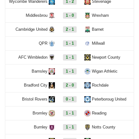
Wycombe Wanderers
1 - 2
Stevenage
Middlesbrou
1 - 0
Wrexham
Cambridge United
2 - 1
Barnet
QPR
1 - 1
Millwall
AFC Wimbledon
1 - 1
Newport County
Barnsley
1 - 1
Wigan Athletic
Bradford City
2 - 0
Rochdale
Bristol Rovers
0 - 1
Peterboroug United
Bromley
1 - 1
Reading
Burnley
1 - 1
Notts County