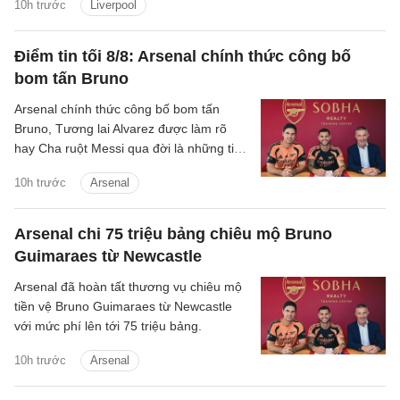
10h trước
Liverpool
hai CLB đang là trở ngại lớn đối với
thương vụ này.
Điểm tin tối 8/8: Arsenal chính thức công bố
bom tấn Bruno
Arsenal chính thức công bố bom tấn
Bruno, Tương lai Alvarez được làm rõ
hay Cha ruột Messi qua đời là những tin
chính có trong điểm tin tối 8/8/2026.
10h trước
Arsenal
Arsenal chi 75 triệu bảng chiêu mộ Bruno
Guimaraes từ Newcastle
Arsenal đã hoàn tất thương vụ chiêu mộ
tiền vệ Bruno Guimaraes từ Newcastle
với mức phí lên tới 75 triệu bảng.
10h trước
Arsenal