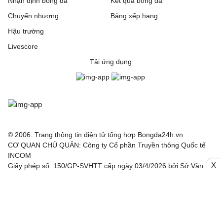
Nhận định bóng đá
Kết quả bóng đá
Chuyển nhượng
Bảng xếp hạng
Hậu trường
Livescore
Tải ứng dụng
© 2006. Trang thông tin điện tử tổng hợp Bongda24h.vn
CƠ QUAN CHỦ QUẢN: Công ty Cổ phần Truyền thông Quốc tế
INCOM
X
Giấy phép số: 150/GP-SVHTT cấp ngày 03/4/2026 bởi Sở Văn
hoá Thể thao TP. Hà Nội
Nội dung thông tin hợp tác giữa Công ty INCOM và Báo điện tử
Thể thao và Văn hoá - TTXVN, Báo Công Thương, Tạp chí điện
tử Nhân lực Nhân tài Việt.
Chịu trách nhiệm: Ông Trần Văn Trí