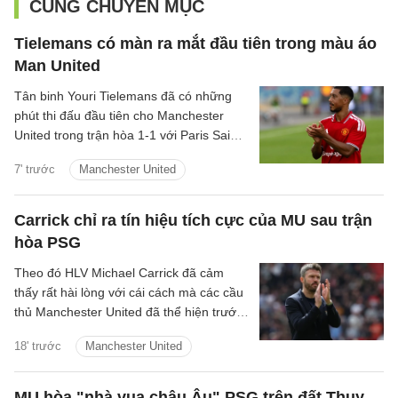
CÙNG CHUYÊN MỤC
Tielemans có màn ra mắt đầu tiên trong màu áo
Man United
Tân binh Youri Tielemans đã có những
phút thi đấu đầu tiên cho Manchester
United trong trận hòa 1-1 với Paris Saint-
Germain diễn ra vào hôm qua, 8/8/2026.
7' trước
Manchester United
Carrick chỉ ra tín hiệu tích cực của MU sau trận
hòa PSG
Theo đó HLV Michael Carrick đã cảm
thấy rất hài lòng với cái cách mà các cầu
thủ Manchester United đã thể hiện trước
Paris Saint-Germain tại Gothenburg.
18' trước
Manchester United
MU hòa "nhà vua châu Âu" PSG trên đất Thụy