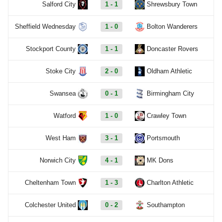
Salford City
1 - 1
Shrewsbury Town
Sheffield Wednesday
1 - 0
Bolton Wanderers
Stockport County
1 - 1
Doncaster Rovers
Stoke City
2 - 0
Oldham Athletic
Swansea
0 - 1
Birmingham City
Watford
1 - 0
Crawley Town
West Ham
3 - 1
Portsmouth
Norwich City
4 - 1
MK Dons
Cheltenham Town
1 - 3
Charlton Athletic
Colchester United
0 - 2
Southampton