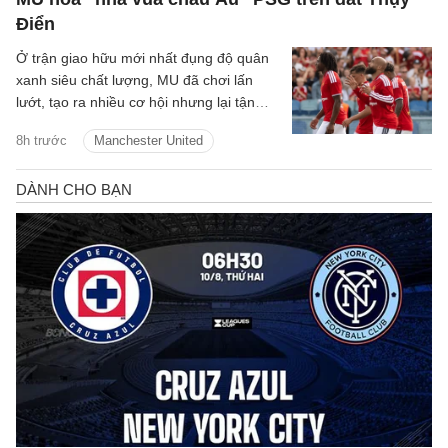
Điển
Ở trận giao hữu mới nhất đụng độ quân
xanh siêu chất lượng, MU đã chơi lấn
lướt, tạo ra nhiều cơ hội nhưng lại tận
dụng không tốt nên đành chấp nhận kết
8h trước
Manchester United
quả hòa.