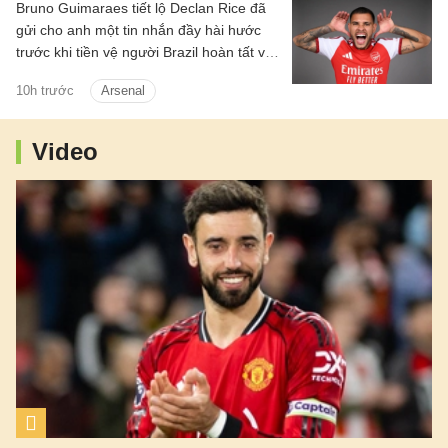
Bruno Guimaraes tiết lộ Declan Rice đã
gửi cho anh một tin nhắn đầy hài hước
trước khi tiền vệ người Brazil hoàn tất vụ
chuyển nhượng trị giá 75 triệu bảng tới
10h trước
Arsenal
Arsenal.
Video