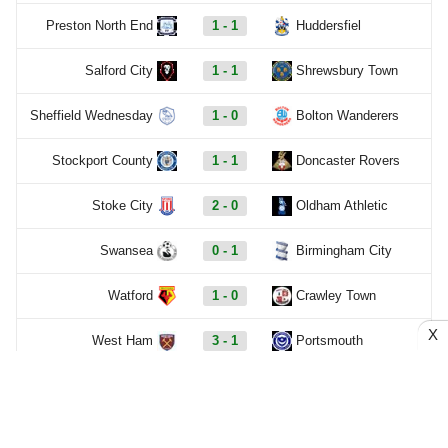
Preston North End
1 - 1
Huddersfiel
Salford City
1 - 1
Shrewsbury Town
Sheffield Wednesday
1 - 0
Bolton Wanderers
Stockport County
1 - 1
Doncaster Rovers
Stoke City
2 - 0
Oldham Athletic
Swansea
0 - 1
Birmingham City
Watford
1 - 0
Crawley Town
X
West Ham
3 - 1
Portsmouth
Norwich City
4 - 1
MK Dons
Cheltenham Town
1 - 3
Charlton Athletic