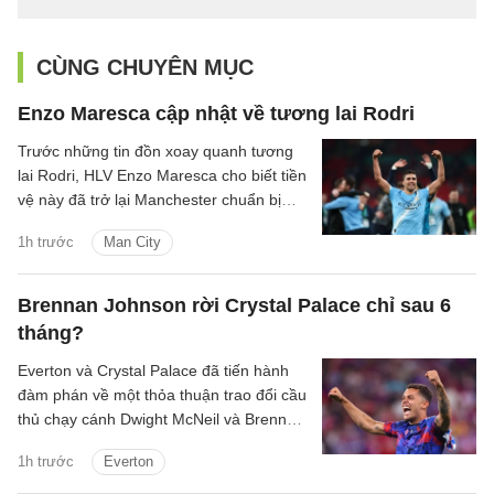
CÙNG CHUYÊN MỤC
Enzo Maresca cập nhật về tương lai Rodri
Trước những tin đồn xoay quanh tương
lai Rodri, HLV Enzo Maresca cho biết tiền
vệ này đã trở lại Manchester chuẩn bị
cho mùa giải mới.
1h trước
Man City
Brennan Johnson rời Crystal Palace chỉ sau 6
tháng?
Everton và Crystal Palace đã tiến hành
đàm phán về một thỏa thuận trao đổi cầu
thủ chạy cánh Dwight McNeil và Brennan
Johnson.
1h trước
Everton