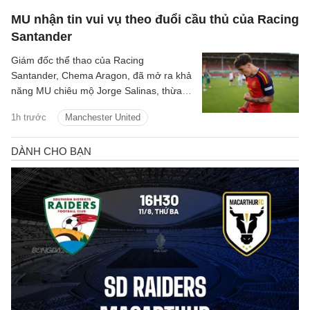
MU nhận tin vui vụ theo đuổi cầu thủ của Racing
Santander
Giám đốc thể thao của Racing
Santander, Chema Aragon, đã mở ra khả
năng MU chiêu mộ Jorge Salinas, thừa
nhận sao trẻ này có thể ra đi nếu được
1h trước
Manchester United
các ông lớn tiếp cận.