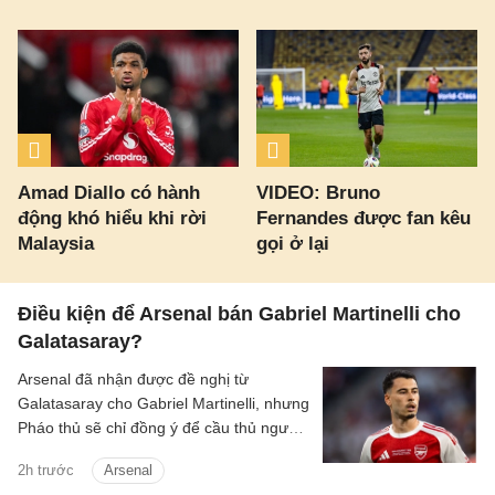
Amad Diallo có hành
VIDEO: Bruno
động khó hiểu khi rời
Fernandes được fan kêu
Malaysia
gọi ở lại
Điều kiện để Arsenal bán Gabriel Martinelli cho
Galatasaray?
Arsenal đã nhận được đề nghị từ
Galatasaray cho Gabriel Martinelli, nhưng
Pháo thủ sẽ chỉ đồng ý để cầu thủ người
Brazil ra đi nếu có một cầu thủ chạy cánh
2h trước
Arsenal
mới.