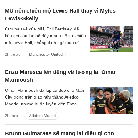
MU nên chiêu mộ Lewis Hall thay vì Myles
Lewis-Skelly
Cựu hậu vệ của MU, Phil Bardsley, đã
kêu gọi câu lạc bộ đẩy mạnh nỗ lực chiêu
mộ Lewis Hall, khẳng định ngôi sao của
Newcastle sẽ là sự bổ sung hoàn hảo
2h trước
Manchester United
cho sân Old Trafford.
Enzo Maresca lên tiếng về tương lai Omar
Marmoush
Omar Marmoush đã lập cú đúp cho Man
City trong trận giao hữu thắng Atletico
Madrid, nhưng huấn luyện viên Enzo
Maresca lại tỏ ra kín đáo về tương lai của
2h trước
Atletico Madrid
anh.
Bruno Guimaraes sẽ mang lại điều gì cho