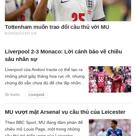
Liverpool 2-3 Monaco: Lời cảnh báo về chiều
sâu nhân sự
Liverpool của Andoni Iraola có thể tạo ra
những phút giây thăng hoa rực rỡ, nhưng
chừng đó vẫn chưa đủ để che lấp những
vết nứt trong hệ thống. Tập thể này có
1h trước
Liverpool
thể bùng lên dữ dội khi mọi mắt xích vận
hành đúng nhịp, song lại dễ chao đảo khi
cường độ suy giảm và sự kết nối bắt đầu
MU vượt mặt Arsenal vụ cầu thủ của Leicester
đứt gãy.
Theo BBC Sport, MU đang đàm phán để
chiêu mộ Louis Page, một trong những
cầu thủ trẻ triển vọng của Leicester,