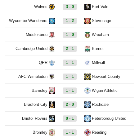
Wolves
3 - 0
Port Vale
Wycombe Wanderers
1 - 2
Stevenage
Middlesbrou
1 - 0
Wrexham
Cambridge United
2 - 1
Barnet
QPR
1 - 1
Millwall
AFC Wimbledon
1 - 1
Newport County
Barnsley
1 - 1
Wigan Athletic
Bradford City
2 - 0
Rochdale
Bristol Rovers
0 - 1
Peterboroug United
Bromley
1 - 1
Reading