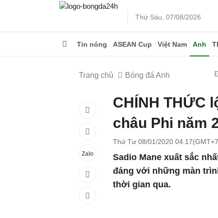
Thứ Sáu, 07/08/2026
Tin nóng
ASEAN Cup
Việt Nam
Anh
T
Trang chủ
Bóng đá Anh
CHÍNH THỨC lộ 
châu Phi năm 
Thứ Tư 08/01/2020 04:17(GMT+7
Zalo
Sadio Mane xuất sắc nhấ
đáng với những màn trìn
thời gian qua.