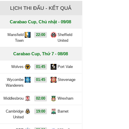
LỊCH THI ĐẤU - KẾT QUẢ
Carabao Cup, Chủ nhật - 09/08
Mansfield
22:00
Sheffield
Town
United
Carabao Cup, Thứ 7 - 08/08
Wolves
01:45
Port Vale
Wycombe
01:45
Stevenage
Wanderers
Middlesbrou
02:00
Wrexham
Cambridge
19:00
Barnet
United