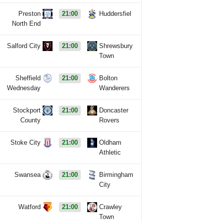
Preston
21:00
Huddersfiel
North End
Salford City
21:00
Shrewsbury
Town
Sheffield
21:00
Bolton
Wednesday
Wanderers
Stockport
21:00
Doncaster
County
Rovers
Stoke City
21:00
Oldham
Athletic
Swansea
21:00
Birmingham
City
Watford
21:00
Crawley
Town