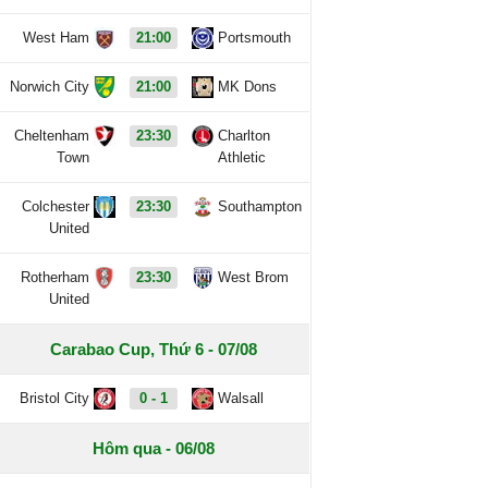
West Ham
21:00
Portsmouth
Norwich City
21:00
MK Dons
Cheltenham
23:30
Charlton
Town
Athletic
Colchester
23:30
Southampton
United
Rotherham
23:30
West Brom
United
Carabao Cup, Thứ 6 - 07/08
Bristol City
0 - 1
Walsall
Hôm qua - 06/08