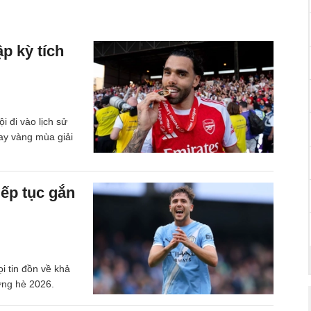
p kỳ tích
 đi vào lịch sử
ay vàng mùa giải
iếp tục gắn
i tin đồn về khả
ợng hè 2026.