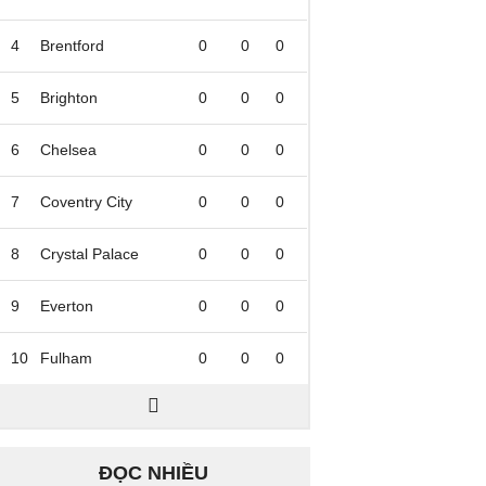
4
Brentford
0
0
0
5
Brighton
0
0
0
6
Chelsea
0
0
0
7
Coventry City
0
0
0
8
Crystal Palace
0
0
0
9
Everton
0
0
0
10
Fulham
0
0
0
ĐỌC NHIỀU