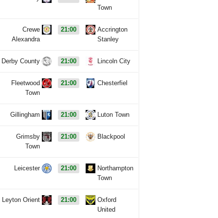
Town
Crewe
21:00
Accrington
Alexandra
Stanley
Derby County
21:00
Lincoln City
Fleetwood
21:00
Chesterfiel
Town
Gillingham
21:00
Luton Town
Grimsby
21:00
Blackpool
Town
Leicester
21:00
Northampton
Town
Leyton Orient
21:00
Oxford
United