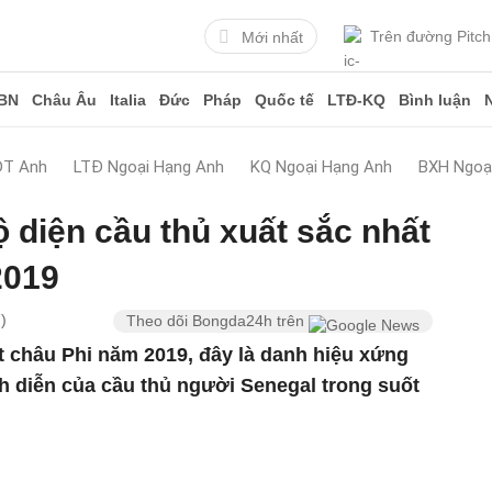
Trên đường Pitch
Mới nhất
BN
Châu Âu
Italia
Đức
Pháp
Quốc tế
LTĐ-KQ
Bình luận
ĐT Anh
LTĐ Ngoại Hạng Anh
KQ Ngoại Hạng Anh
BXH Ngoạ
diện cầu thủ xuất sắc nhất
2019
)
Theo dõi Bongda24h trên
t châu Phi năm 2019, đây là danh hiệu xứng
h diễn của cầu thủ người Senegal trong suốt