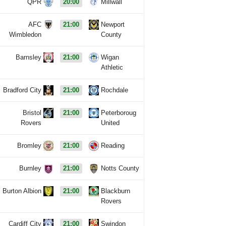
QPR
20:00
Millwall
AFC
21:00
Newport
Wimbledon
County
Barnsley
21:00
Wigan
Athletic
Bradford City
21:00
Rochdale
Bristol
21:00
Peterboroug
Rovers
United
Bromley
21:00
Reading
Burnley
21:00
Notts County
Burton Albion
21:00
Blackburn
Rovers
Cardiff City
21:00
Swindon