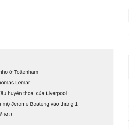
inho ở Tottenham
 Thomas Lemar
ầu huyền thoại của Liverpool
êu mộ Jerome Boateng vào tháng 1
trẻ MU