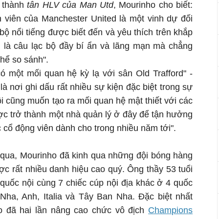
ở thành
tân HLV của Man Utd
, Mourinho cho biết:
n viên của Manchester United là một vinh dự đối
 bộ nổi tiếng được biết đến và yêu thích trên khắp
d là câu lạc bộ đầy bí ẩn và lãng mạn mà chẳng
hể so sánh".
ó một mối quan hệ kỳ lạ với sân Old Trafford" -
à nơi ghi dấu rất nhiều sự kiện đặc biệt trong sự
ôi cũng muốn tạo ra mối quan hệ mật thiết với các
c trở thành một nhà quản lý ở đây để tận hưởng
 cổ động viên dành cho trong nhiều năm tới".
 qua, Mourinho đã kinh qua những đội bóng hàng
ợc rất nhiều danh hiệu cao quý. Ông thầy 53 tuổi
quốc nội cùng 7 chiếc cúp nội địa khác ở 4 quốc
Nha, Anh, Italia và Tây Ban Nha. Đặc biệt nhất
o đã hai lần nâng cao chức vô địch
Champions