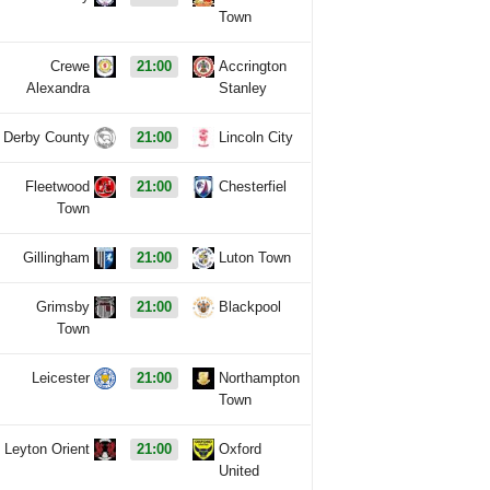
Town
Crewe
21:00
Accrington
Alexandra
Stanley
Derby County
21:00
Lincoln City
Fleetwood
21:00
Chesterfiel
Town
Gillingham
21:00
Luton Town
Grimsby
21:00
Blackpool
Town
Leicester
21:00
Northampton
Town
Leyton Orient
21:00
Oxford
United