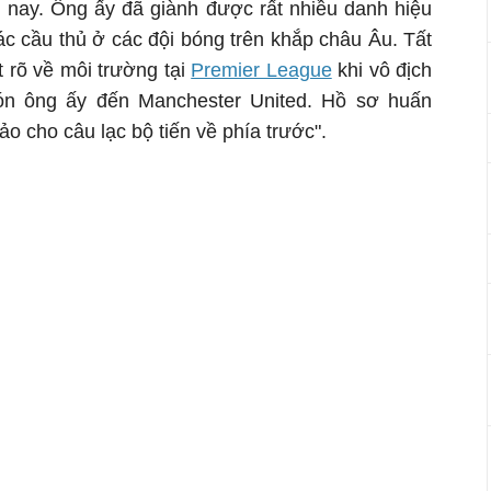
ện nay. Ông ấy đã giành được rất nhiều danh hiệu
c cầu thủ ở các đội bóng trên khắp châu Âu. Tất
t rõ về môi trường tại
Premier League
khi vô địch
ón ông ấy đến Manchester United. Hồ sơ huấn
o cho câu lạc bộ tiến về phía trước".