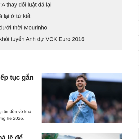
thay đổi luật đá lại
lại ở tứ kết
dưới thời Mourinho
i khỏi tuyển Anh dự VCK Euro 2016
iếp tục gắn
i tin đồn về khả
ợng hè 2026.
á lệ để