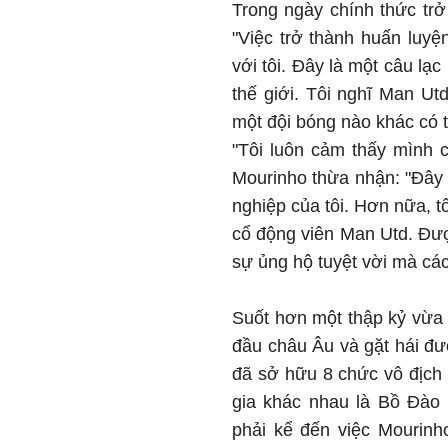
Trong ngày chính thức tr
"Việc trở thành huấn luyệ
với tôi. Đây là một câu lạc
thế giới. Tôi nghĩ Man Ut
một đội bóng nào khác có t
"Tôi luôn cảm thấy mình c
Mourinho thừa nhận: "Đây l
nghiệp của tôi. Hơn nữa, t
cổ động viên Man Utd. Đượ
sự ủng hộ tuyệt vời mà các
Suốt hơn một thập kỷ vừa
đầu châu Âu và gặt hái đư
đã sở hữu 8 chức vô địch 
gia khác nhau là Bồ Đào 
phải kể đến việc Mourinh