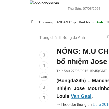
Thứ Sáu, 07/08/2026
Tin nóng
ASEAN Cup
Việt Nam
Anh
T
Trang chủ
Bóng đá Anh
NÓNG: M.U CHÍ
bổ nhiệm Jose
Thứ Sáu 27/05/2016 15:45(GMT+
Zalo
(Bongda24h) - Manche
nhiệm Jose Mourinho
Louis
Van Gaal
.
⇒ Theo dõi thông tin
Euro 201