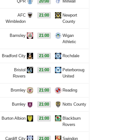
QPR
20:00
Millwall
AFC
21:00
Newport
Wimbledon
County
Barnsley
21:00
Wigan
Athletic
Bradford City
21:00
Rochdale
Bristol
21:00
Peterboroug
Rovers
United
Bromley
21:00
Reading
Burnley
21:00
Notts County
Burton Albion
21:00
Blackburn
Rovers
Cardiff City
21:00
Swindon