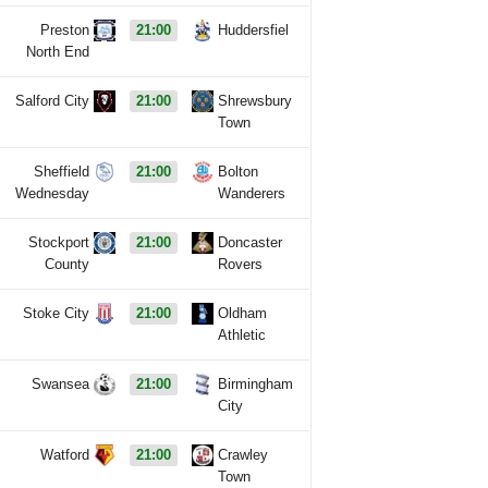
Preston
21:00
Huddersfiel
North End
Salford City
21:00
Shrewsbury
Town
Sheffield
21:00
Bolton
Wednesday
Wanderers
Stockport
21:00
Doncaster
County
Rovers
Stoke City
21:00
Oldham
Athletic
Swansea
21:00
Birmingham
City
Watford
21:00
Crawley
Town