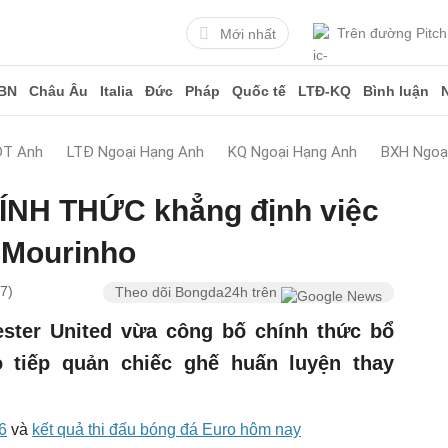
Trên đường Pitch
Mới nhất
BN
Châu Âu
Italia
Đức
Pháp
Quốc tế
LTĐ-KQ
Bình luận
ĐT Anh
LTĐ Ngoại Hạng Anh
KQ Ngoại Hạng Anh
BXH Ngoạ
NH THỨC khẳng định việc
 Mourinho
7)
Theo dõi Bongda24h trên
ster United vừa công bố chính thức bổ
 tiếp quản chiếc ghế huấn luyện thay
6
và
kết quả thi đấu bóng đá Euro hôm nay