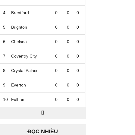
4
Brentford
0
0
0
5
Brighton
0
0
0
6
Chelsea
0
0
0
7
Coventry City
0
0
0
8
Crystal Palace
0
0
0
9
Everton
0
0
0
10
Fulham
0
0
0
ĐỌC NHIỀU