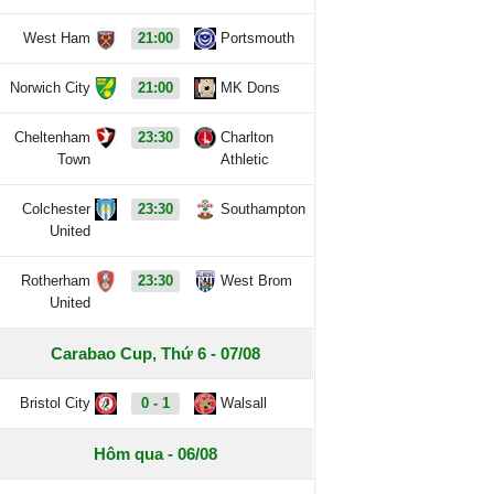
West Ham
21:00
Portsmouth
Norwich City
21:00
MK Dons
Cheltenham
23:30
Charlton
Town
Athletic
Colchester
23:30
Southampton
United
Rotherham
23:30
West Brom
United
Carabao Cup, Thứ 6 - 07/08
Bristol City
0 - 1
Walsall
Hôm qua - 06/08