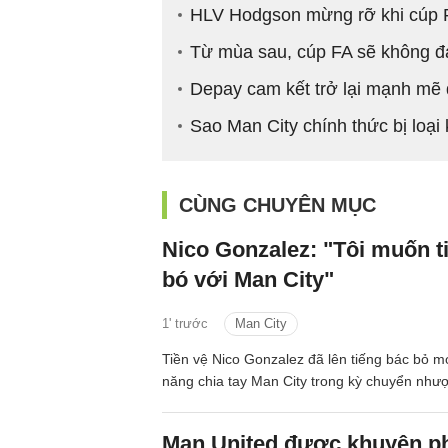
HLV Hodgson mừng rỡ khi cúp FA 
Từ mùa sau, cúp FA sẽ không đá 
Depay cam kết trở lại mạnh mẽ 
Sao Man City chính thức bị loạ
CÙNG CHUYÊN MỤC
Nico Gonzalez: "Tôi muốn t
bó với Man City"
1' trước
Man City
Tiền vệ Nico Gonzalez đã lên tiếng bác bỏ mọ
năng chia tay Man City trong kỳ chuyển như
Man United được khuyên ph