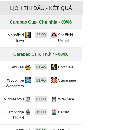
LỊCH THI ĐẤU - KẾT QUẢ
Carabao Cup, Chủ nhật - 09/08
Mansfield
22:00
Sheffield
Town
United
Carabao Cup, Thứ 7 - 08/08
Wolves
01:45
Port Vale
Wycombe
01:45
Stevenage
Wanderers
Middlesbrou
02:00
Wrexham
Cambridge
19:00
Barnet
United