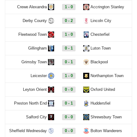
Crewe Alexandra
1 - 0
Accrington Stanley
Derby County
0 - 2
Lincoln City
Fleetwood Town
1 - 0
Chesterfiel
Gillingham
0 - 1
Luton Town
Grimsby Town
0 - 1
Blackpool
Leicester
1 - 0
Northampton Town
Leyton Orient
0 - 0
Oxford United
Preston North End
0 - 1
Huddersfiel
Salford City
0 - 0
Shrewsbury Town
Sheffield Wednesday
0 - 0
Bolton Wanderers