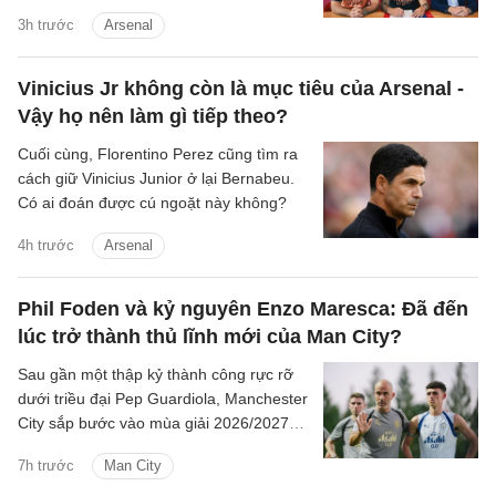
3h trước
Arsenal
Vinicius Jr không còn là mục tiêu của Arsenal -
Vậy họ nên làm gì tiếp theo?
Cuối cùng, Florentino Perez cũng tìm ra
cách giữ Vinicius Junior ở lại Bernabeu.
Có ai đoán được cú ngoặt này không?
4h trước
Arsenal
Phil Foden và kỷ nguyên Enzo Maresca: Đã đến
lúc trở thành thủ lĩnh mới của Man City?
Sau gần một thập kỷ thành công rực rỡ
dưới triều đại Pep Guardiola, Manchester
City sắp bước vào mùa giải 2026/2027
với sự thay đổi mang tính bước ngoặt
7h trước
Man City
trên băng ghế chỉ đạo.