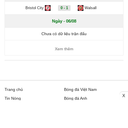
Bristol City
0 - 1
Walsall
Ngày - 06/08
Chưa có dữ liệu trận đấu
Xem thêm
Trang chủ
Bóng đá Việt Nam
X
Tin Nóng
Bóng đá Anh
Video
Bóng đá Châu Âu
Trên đường Pitch
Bóng đá TBN
Trực tiếp
Bóng đá Italia