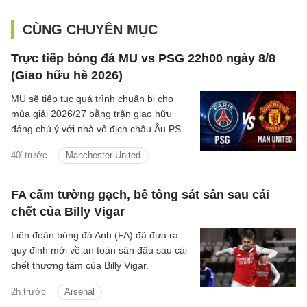
CÙNG CHUYÊN MỤC
Trực tiếp bóng đá MU vs PSG 22h00 ngày 8/8
(Giao hữu hè 2026)
MU sẽ tiếp tục quá trình chuẩn bị cho
mùa giải 2026/27 bằng trận giao hữu
đáng chú ý với nhà vô địch châu Âu PSG
vào đêm nay tại Thụy Điển
40' trước
Manchester United
FA cấm tường gạch, bê tông sát sân sau cái
chết của Billy Vigar
Liên đoàn bóng đá Anh (FA) đã đưa ra
quy định mới về an toàn sân đấu sau cái
chết thương tâm của Billy Vigar.
2h trước
Arsenal