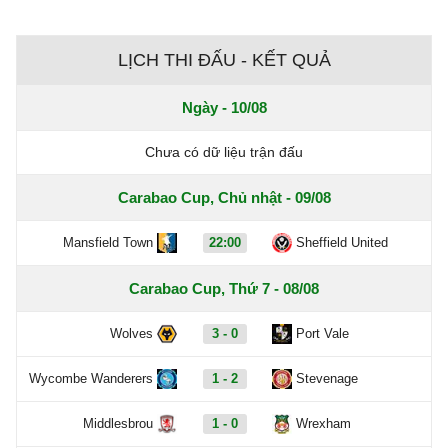
LỊCH THI ĐẤU - KẾT QUẢ
Ngày - 10/08
Chưa có dữ liệu trận đấu
Carabao Cup, Chủ nhật - 09/08
Mansfield Town
22:00
Sheffield United
Carabao Cup, Thứ 7 - 08/08
Wolves
3 - 0
Port Vale
Wycombe Wanderers
1 - 2
Stevenage
Middlesbrou
1 - 0
Wrexham