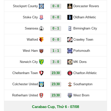
Stockport County
0 - 0
Doncaster Rovers
Stoke City
0 - 0
Oldham Athletic
Swansea
0 - 1
Birmingham City
Watford
0 - 0
Crawley Town
West Ham
1 - 1
Portsmouth
Norwich City
3 - 0
MK Dons
Cheltenham Town
23:30
Charlton Athletic
Colchester United
23:30
Southampton
Rotherham United
23:30
West Brom
Carabao Cup, Thứ 6 - 07/08