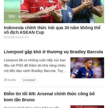
Liverpool gặp khó ở thương vụ Bradley Barcola
Liverpool đã có những cuộc tiếp xúc ban
đầu với PSG để thăm dò khả năng chiêu
mộ tiền đạo cánh Bradley Barcola. Tuy
nhiên, khoảng cách về mức định giá giữa
2h trước
Liverpool
hai CLB đang là trở ngại lớn đối với
thương vụ này.
Điểm tin tối 8/8: Arsenal chính thức công bố
bom tấn Bruno