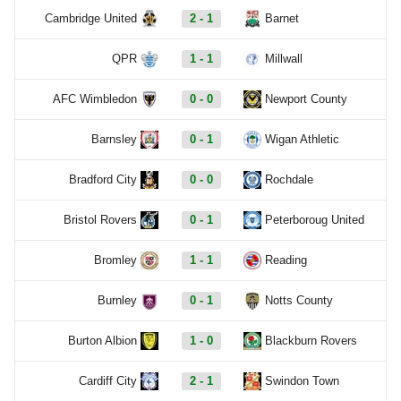
Cambridge United
2 - 1
Barnet
QPR
1 - 1
Millwall
AFC Wimbledon
0 - 0
Newport County
Barnsley
0 - 1
Wigan Athletic
Bradford City
0 - 0
Rochdale
Bristol Rovers
0 - 1
Peterboroug United
Bromley
1 - 1
Reading
Burnley
0 - 1
Notts County
Burton Albion
1 - 0
Blackburn Rovers
Cardiff City
2 - 1
Swindon Town