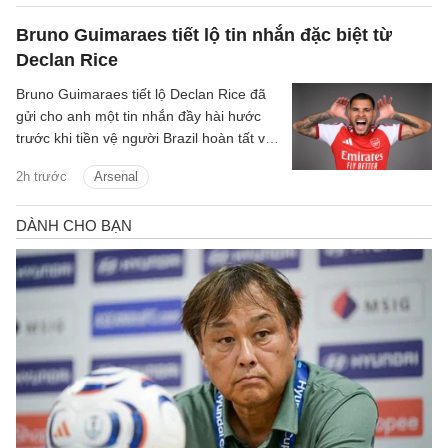
Bruno Guimaraes tiết lộ tin nhắn đặc biệt từ
Declan Rice
Bruno Guimaraes tiết lộ Declan Rice đã
gửi cho anh một tin nhắn đầy hài hước
trước khi tiền vệ người Brazil hoàn tất vụ
chuyển nhượng trị giá 75 triệu bảng tới
2h trước
Arsenal
Arsenal.