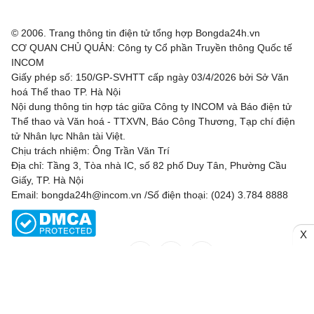
© 2006. Trang thông tin điện tử tổng hợp Bongda24h.vn
CƠ QUAN CHỦ QUẢN: Công ty Cổ phần Truyền thông Quốc tế
INCOM
Giấy phép số: 150/GP-SVHTT cấp ngày 03/4/2026 bởi Sở Văn
hoá Thể thao TP. Hà Nội
Nội dung thông tin hợp tác giữa Công ty INCOM và Báo điện tử
Thể thao và Văn hoá - TTXVN, Báo Công Thương, Tạp chí điện
tử Nhân lực Nhân tài Việt.
Chịu trách nhiệm: Ông Trần Văn Trí
Địa chỉ: Tầng 3, Tòa nhà IC, số 82 phố Duy Tân, Phường Cầu
Giấy, TP. Hà Nội
Email: bongda24h@incom.vn /Số điện thoại: (024) 3.784 8888
X
RSS
|
Theo dõi chúng tôi
Liên hệ
Quảng cáo
(024) 3.784 8888
Toàn bộ bản quyền thuộc
Bongda24h.vn