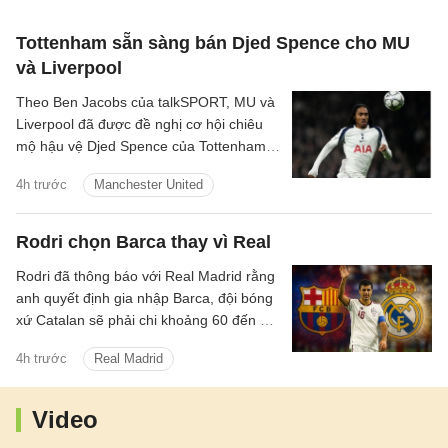
Tottenham sẵn sàng bán Djed Spence cho MU
và Liverpool
Theo Ben Jacobs của talkSPORT, MU và
Liverpool đã được đề nghị cơ hội chiêu
mộ hậu vệ Djed Spence của Tottenham
Hotspur.
4h trước
Manchester United
Rodri chọn Barca thay vì Real
Rodri đã thông báo với Real Madrid rằng
anh quyết định gia nhập Barca, đội bóng
xứ Catalan sẽ phải chi khoảng 60 đến 70
triệu euro để hy vọng có được điều mình
4h trước
Real Madrid
cần.
Video