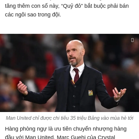
tăng thêm con số này, “Quỷ đỏ” bắt buộc phải bán
các ngôi sao trong đội.
Man United chỉ được chi tiêu 35 triệu Bảng vào mùa hè tới
Hàng phòng ngự là ưu tiên chuyển nhượng hàng
đầu với Man United. Marc Guehi của Crystal