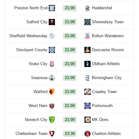
Preston North End
21:00
Huddersfiel
Salford City
21:00
Shrewsbury Town
Sheffield Wednesday
21:00
Bolton Wanderers
Stockport County
21:00
Doncaster Rovers
Stoke City
21:00
Oldham Athletic
Swansea
21:00
Birmingham City
Watford
21:00
Crawley Town
West Ham
21:00
Portsmouth
Norwich City
21:00
MK Dons
Cheltenham Town
23:30
Charlton Athletic