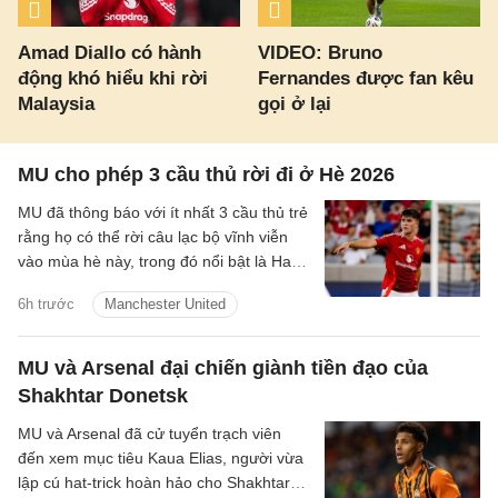
Amad Diallo có hành
VIDEO: Bruno
động khó hiểu khi rời
Fernandes được fan kêu
Malaysia
gọi ở lại
MU cho phép 3 cầu thủ rời đi ở Hè 2026
MU đã thông báo với ít nhất 3 cầu thủ trẻ
rằng họ có thể rời câu lạc bộ vĩnh viễn
vào mùa hè này, trong đó nổi bật là Harry
Amass.
6h trước
Manchester United
MU và Arsenal đại chiến giành tiền đạo của
Shakhtar Donetsk
MU và Arsenal đã cử tuyển trạch viên
đến xem mục tiêu Kaua Elias, người vừa
lập cú hat-trick hoàn hảo cho Shakhtar