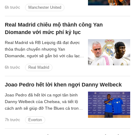
Donetsk.
6h trước
Manchester United
Real Madrid chiêu mộ thành công Yan
Diomande với mức phí kỷ lục
Real Madrid và RB Leipzig đã đạt được
thỏa thuận chuyển nhượng Yan
Diomande, người sẽ gắn bó với câu lạc
bộ trong 7 mùa giải tiếp theo, cho đến
6h trước
Real Madrid
ngày 30 tháng 6 năm 2033.
Joao Pedro hết lời khen ngợi Danny Welbeck
Joao Pedro đã hết lời ca ngợi tân binh
Danny Welbeck của Chelsea, và tiết lộ
cách anh sẽ giúp đỡ The Blues cả trong
và ngoài sân cỏ.
7h trước
Everton