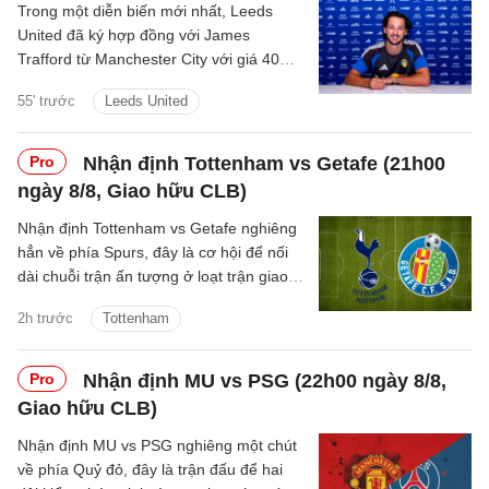
Trong một diễn biến mới nhất, Leeds
United đã ký hợp đồng với James
Trafford từ Manchester City với giá 40
triệu bảng cộng thêm các khoản phí bổ
55' trước
Leeds United
sung.
Pro
Nhận định Tottenham vs Getafe (21h00
ngày 8/8, Giao hữu CLB)
Nhận định Tottenham vs Getafe nghiêng
hẳn về phía Spurs, đây là cơ hội để nối
dài chuỗi trận ấn tượng ở loạt trận giao
hữu Hè 2026.
2h trước
Tottenham
Pro
Nhận định MU vs PSG (22h00 ngày 8/8,
Giao hữu CLB)
Nhận định MU vs PSG nghiêng một chút
về phía Quỷ đỏ, đây là trận đấu để hai