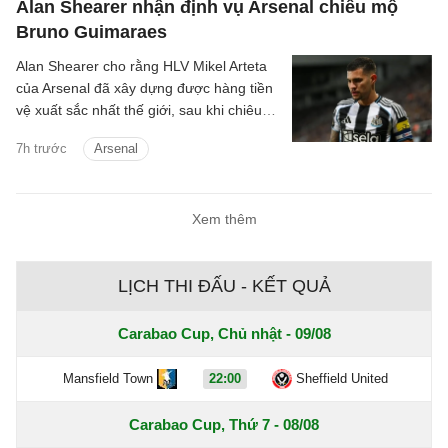
Alan Shearer nhận định vụ Arsenal chiêu mộ
Bruno Guimaraes
Alan Shearer cho rằng HLV Mikel Arteta
của Arsenal đã xây dựng được hàng tiền
vệ xuất sắc nhất thế giới, sau khi chiêu
mộ Bruno Guimaraes.
7h trước
Arsenal
Xem thêm
LỊCH THI ĐẤU - KẾT QUẢ
Carabao Cup, Chủ nhật - 09/08
Mansfield Town
22:00
Sheffield United
Carabao Cup, Thứ 7 - 08/08