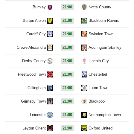
Burnley
21:00
Notts County
Burton Albion
21:00
Blackburn Rovers
Cardiff City
21:00
Swindon Town
Crewe Alexandra
21:00
Accrington Stanley
Derby County
21:00
Lincoln City
Fleetwood Town
21:00
Chesterfiel
Gillingham
21:00
Luton Town
Grimsby Town
21:00
Blackpool
Leicester
21:00
Northampton Town
Leyton Orient
21:00
Oxford United