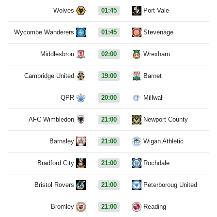
Wolves
01:45
Port Vale
Wycombe Wanderers
01:45
Stevenage
Middlesbrou
02:00
Wrexham
Cambridge United
19:00
Barnet
QPR
20:00
Millwall
AFC Wimbledon
21:00
Newport County
Barnsley
21:00
Wigan Athletic
Bradford City
21:00
Rochdale
Bristol Rovers
21:00
Peterboroug United
Bromley
21:00
Reading