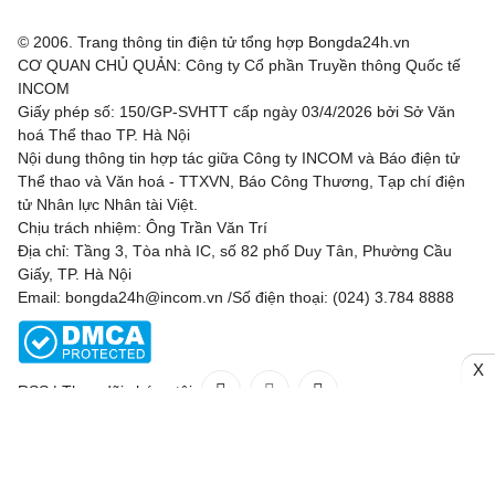
© 2006. Trang thông tin điện tử tổng hợp Bongda24h.vn
CƠ QUAN CHỦ QUẢN: Công ty Cổ phần Truyền thông Quốc tế
INCOM
Giấy phép số: 150/GP-SVHTT cấp ngày 03/4/2026 bởi Sở Văn
hoá Thể thao TP. Hà Nội
Nội dung thông tin hợp tác giữa Công ty INCOM và Báo điện tử
Thể thao và Văn hoá - TTXVN, Báo Công Thương, Tạp chí điện
tử Nhân lực Nhân tài Việt.
Chịu trách nhiệm: Ông Trần Văn Trí
Địa chỉ: Tầng 3, Tòa nhà IC, số 82 phố Duy Tân, Phường Cầu
Giấy, TP. Hà Nội
Email: bongda24h@incom.vn /Số điện thoại: (024) 3.784 8888
X
RSS
|
Theo dõi chúng tôi
Liên hệ
Quảng cáo
(024) 3.784 8888
Toàn bộ bản quyền thuộc
Bongda24h.vn