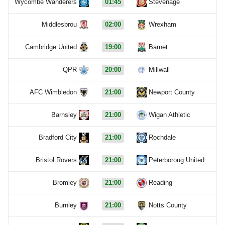
Wycombe Wanderers
01:45
Stevenage
Middlesbrou
02:00
Wrexham
Cambridge United
19:00
Barnet
QPR
20:00
Millwall
AFC Wimbledon
21:00
Newport County
Barnsley
21:00
Wigan Athletic
Bradford City
21:00
Rochdale
Bristol Rovers
21:00
Peterboroug United
Bromley
21:00
Reading
Burnley
21:00
Notts County