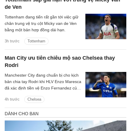
de Ven
Tottenham đang tiến rất gần tới việc giữ
chân trung vệ trụ cột Micky van de Ven
bằng một bản hợp đồng dài hạn.
3h trước
Tottenham
Man City ưu tiên chiêu mộ sao Chelsea thay
Rodri
Manchester City đang chuẩn bị cho kịch
bản chia tay Rodri khi HLV Enzo Maresca
đã xác định tiền vệ Enzo Fernandez của
Chelsea là mục tiêu ưu tiên để thay thế
4h trước
Chelsea
ngôi sao người Tây Ban Nha.