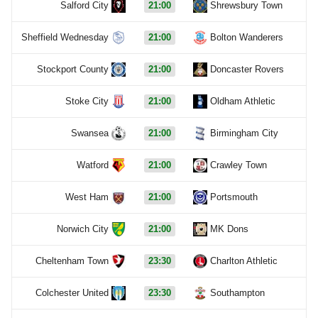
Salford City
21:00
Shrewsbury Town
Sheffield Wednesday
21:00
Bolton Wanderers
Stockport County
21:00
Doncaster Rovers
Stoke City
21:00
Oldham Athletic
Swansea
21:00
Birmingham City
Watford
21:00
Crawley Town
West Ham
21:00
Portsmouth
Norwich City
21:00
MK Dons
Cheltenham Town
23:30
Charlton Athletic
Colchester United
23:30
Southampton