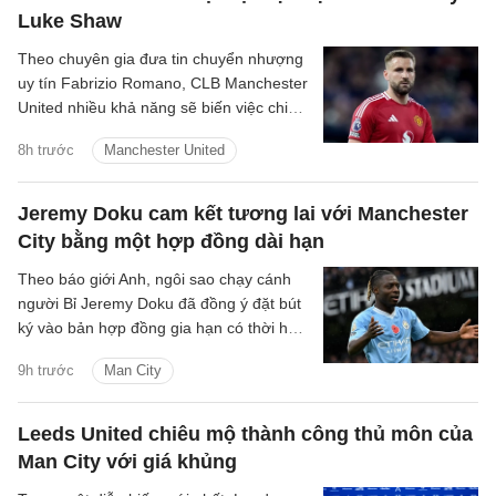
Luke Shaw
Theo chuyên gia đưa tin chuyển nhượng
uy tín Fabrizio Romano, CLB Manchester
United nhiều khả năng sẽ biến việc chiêu
mộ một hậu vệ cánh trái thành mục tiêu
8h trước
Manchester United
trọng tâm tiếp theo trên thị trường
chuyển nhượng hè năm nay.
Jeremy Doku cam kết tương lai với Manchester
City bằng một hợp đồng dài hạn
Theo báo giới Anh, ngôi sao chạy cánh
người Bỉ Jeremy Doku đã đồng ý đặt bút
ký vào bản hợp đồng gia hạn có thời hạn
5 năm với Manchester City.
9h trước
Man City
Leeds United chiêu mộ thành công thủ môn của
Man City với giá khủng