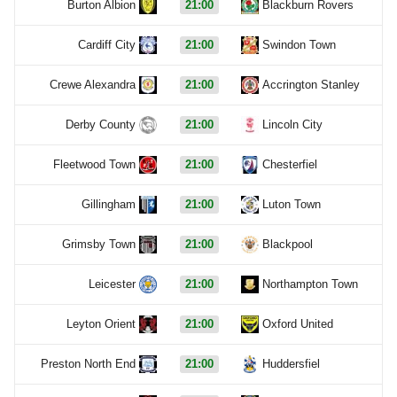
Burton Albion
21:00
Blackburn Rovers
Cardiff City
21:00
Swindon Town
Crewe Alexandra
21:00
Accrington Stanley
Derby County
21:00
Lincoln City
Fleetwood Town
21:00
Chesterfiel
Gillingham
21:00
Luton Town
Grimsby Town
21:00
Blackpool
Leicester
21:00
Northampton Town
Leyton Orient
21:00
Oxford United
Preston North End
21:00
Huddersfiel