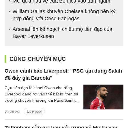
MU đưa hậu vệ của Benfica vào tầm ngắm
William Gallas khuyên Chelsea không nên ký
hợp đồng với Cesc Fabregas
Arsenal lên kế hoạch chiêu mộ tiền đạo của
Bayer Leverkusen
CÙNG CHUYÊN MỤC
Owen cảnh báo Liverpool: "PSG tận dụng Salah
để đẩy giá Barcola"
Cựu tiền đạo Michael Owen cho rằng
Liverpool đang rơi vào thế bất lợi trên thị
trường chuyển nhượng khi Paris Saint-
Germain tận dụng nhu cầu cấp thiết tìm
3h trước
Liverpool
người thay Mohamed Salah để đẩy giá
Bradley Barcola lên mức rất cao.
Tottenham sắp gia hạn với trung vệ Micky van