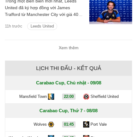
Trong một diễn biến mới nhất, Leeds
United đã ký hợp đồng với James
Trafford từ Manchester City với giá 40
triệu bảng cộng thêm các khoản phí bổ
11h trước
Leeds United
sung.
Xem thêm
LỊCH THI ĐẤU - KẾT QUẢ
Carabao Cup, Chủ nhật - 09/08
Mansfield Town
22:00
Sheffield United
Carabao Cup, Thứ 7 - 08/08
Wolves
01:45
Port Vale