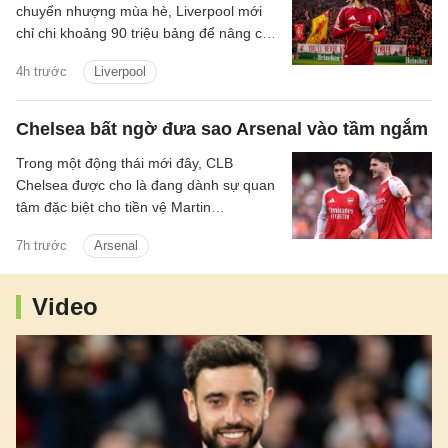
chuyển nhượng mùa hè, Liverpool mới
chỉ chi khoảng 90 triệu bảng để nâng cấp
lực lượng, với hai tân binh là trung vệ
4h trước
Liverpool
Jeremy Jacquet và cầu thủ chạy cánh
Victor Munoz.
Chelsea bất ngờ đưa sao Arsenal vào tầm ngắm
Trong một động thái mới đây, CLB
Chelsea được cho là đang dành sự quan
tâm đặc biệt cho tiền vệ Martin
Zubimendi của Arsenal.
7h trước
Arsenal
Video