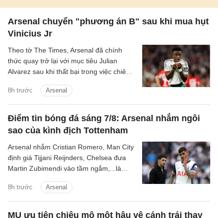
Arsenal chuyển "phương án B" sau khi mua hụt
Vinicius Jr
Theo tờ The Times, Arsenal đã chính
thức quay trở lại với mục tiêu Julian
Alvarez sau khi thất bại trong việc chiêu
mộ Vinicius Jr từ Real.
8h trước
Arsenal
Điểm tin bóng đá sáng 7/8: Arsenal nhắm ngôi
sao của kình địch Tottenham
Arsenal nhắm Cristian Romero, Man City
định giá Tijjani Reijnders, Chelsea đưa
Martin Zubimendi vào tầm ngắm,...là
những tin tức bóng đá nổi bật trong Điểm
8h trước
Arsenal
tin bóng đá sáng 31/7.
MU ưu tiên chiêu mộ một hậu vệ cánh trái thay