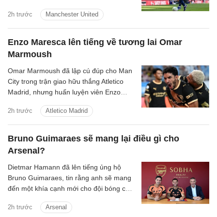
Newcastle sẽ là sự bổ sung hoàn hảo
2h trước
Manchester United
cho sân Old Trafford.
Enzo Maresca lên tiếng về tương lai Omar
Marmoush
Omar Marmoush đã lập cú đúp cho Man
City trong trận giao hữu thắng Atletico
Madrid, nhưng huấn luyện viên Enzo
Maresca lại tỏ ra kín đáo về tương lai của
2h trước
Atletico Madrid
anh.
Bruno Guimaraes sẽ mang lại điều gì cho
Arsenal?
Dietmar Hamann đã lên tiếng ủng hộ
Bruno Guimaraes, tin rằng anh sẽ mang
đến một khía cạnh mới cho đội bóng của
Mikel Arteta.
2h trước
Arsenal