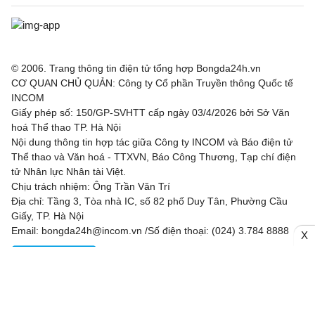
© 2006. Trang thông tin điện tử tổng hợp Bongda24h.vn
CƠ QUAN CHỦ QUẢN: Công ty Cổ phần Truyền thông Quốc tế
INCOM
Giấy phép số: 150/GP-SVHTT cấp ngày 03/4/2026 bởi Sở Văn
hoá Thể thao TP. Hà Nội
Nội dung thông tin hợp tác giữa Công ty INCOM và Báo điện tử
Thể thao và Văn hoá - TTXVN, Báo Công Thương, Tạp chí điện
tử Nhân lực Nhân tài Việt.
Chịu trách nhiệm: Ông Trần Văn Trí
Địa chỉ: Tầng 3, Tòa nhà IC, số 82 phố Duy Tân, Phường Cầu
Giấy, TP. Hà Nội
Email: bongda24h@incom.vn /Số điện thoại: (024) 3.784 8888
X
RSS
|
Theo dõi chúng tôi