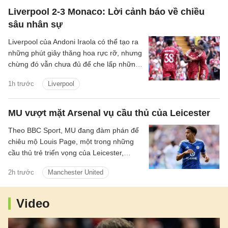
Liverpool 2-3 Monaco: Lời cảnh báo về chiều
sâu nhân sự
Liverpool của Andoni Iraola có thể tạo ra
những phút giây thăng hoa rực rỡ, nhưng
chừng đó vẫn chưa đủ để che lấp những
vết nứt trong hệ thống. Tập thể này có
1h trước
Liverpool
thể bùng lên dữ dội khi mọi mắt xích vận
hành đúng nhịp, song lại dễ chao đảo khi
cường độ suy giảm và sự kết nối bắt đầu
MU vượt mặt Arsenal vụ cầu thủ của Leicester
đứt gãy.
Theo BBC Sport, MU đang đàm phán để
chiêu mộ Louis Page, một trong những
cầu thủ trẻ triển vọng của Leicester,
người cũng được Arsenal quan tâm.
2h trước
Manchester United
Video