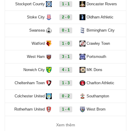
Stockport County
1 - 1
Doncaster Rovers
Stoke City
2 - 0
Oldham Athletic
Swansea
0 - 1
Birmingham City
Watford
1 - 0
Crawley Town
West Ham
3 - 1
Portsmouth
Norwich City
4 - 1
MK Dons
Cheltenham Town
1 - 3
Charlton Athletic
Colchester United
0 - 2
Southampton
Rotherham United
1 - 4
West Brom
Xem thêm