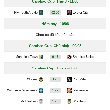
Carabao Cup, Thứ 3 - 11/08
Plymouth Argyle
02:00
Exeter City
Hôm nay - 10/08
Chưa có dữ liệu trận đấu
Carabao Cup, Chủ nhật - 09/08
Mansfield Town
0 - 3
Sheffield United
Carabao Cup, Thứ 7 - 08/08
Wolves
3 - 0
Port Vale
Wycombe Wanderers
1 - 2
Stevenage
Middlesbrou
1 - 0
Wrexham