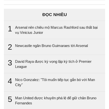
ĐỌC NHIỀU
1
Arsenal nên chiêu mộ Marcus Rashford sau thất bại
vụ Vinicius Junior
2
Newcastle ngăn Bruno Guimaraes tới Arsenal
3
David Raya được kỳ vọng lập kỳ tích ở Premier
League
4
Nico Gonzalez: "Tôi muốn tiếp tục gắn bó với Man
City"
5
Man United được khuyên phá lệ để giữ chân Bruno
Fernandes