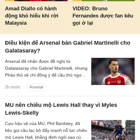
Amad Diallo có hành
VIDEO: Bruno
động khó hiểu khi rời
Fernandes được fan kêu
Malaysia
gọi ở lại
Điều kiện để Arsenal bán Gabriel Martinelli cho
Galatasaray?
Arsenal đã nhận được đề nghị từ
Galatasaray cho Gabriel Martinelli, nhưng
Pháo thủ sẽ chỉ đồng ý để cầu thủ người
Brazil ra đi nếu có một cầu thủ chạy cánh
2h trước
Arsenal
mới.
MU nên chiêu mộ Lewis Hall thay vì Myles
Lewis-Skelly
Cựu hậu vệ của MU, Phil Bardsley, đã
kêu gọi câu lạc bộ đẩy mạnh nỗ lực chiêu
mộ Lewis Hall, khẳng định ngôi sao của