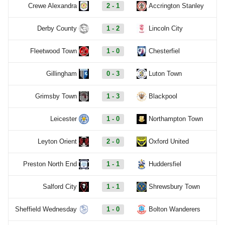
Crewe Alexandra
2 - 1
Accrington Stanley
Derby County
1 - 2
Lincoln City
Fleetwood Town
1 - 0
Chesterfiel
Gillingham
0 - 3
Luton Town
Grimsby Town
1 - 3
Blackpool
Leicester
1 - 0
Northampton Town
Leyton Orient
2 - 0
Oxford United
Preston North End
1 - 1
Huddersfiel
Salford City
1 - 1
Shrewsbury Town
Sheffield Wednesday
1 - 0
Bolton Wanderers