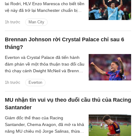
lai Rodri, HLV Enzo Maresca cho biết tiền
vệ này đã trở lại Manchester chuẩn bị
cho mùa giải mới.
1h trước
Man City
Brennan Johnson rời Crystal Palace chỉ sau 6
tháng?
Everton và Crystal Palace đã tiến hành
đàm phán về một thỏa thuận trao đổi cầu
thủ chạy cánh Dwight McNeil và Brennan
Johnson.
1h trước
Everton
MU nhận tin vui vụ theo đuổi cầu thủ của Racing
Santander
Giám đốc thể thao của Racing
Santander, Chema Aragon, đã mở ra khả
năng MU chiêu mộ Jorge Salinas, thừa