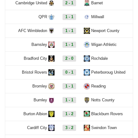
Cambridge United
2 - 1
Barnet
QPR
1 - 1
Millwall
AFC Wimbledon
1 - 1
Newport County
Barnsley
1 - 1
Wigan Athletic
Bradford City
2 - 0
Rochdale
Bristol Rovers
0 - 1
Peterboroug United
Bromley
1 - 1
Reading
Burnley
1 - 1
Notts County
Burton Albion
1 - 2
Blackburn Rovers
Cardiff City
3 - 2
Swindon Town