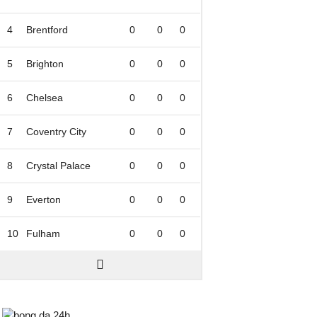
4
Brentford
0
0
0
5
Brighton
0
0
0
6
Chelsea
0
0
0
7
Coventry City
0
0
0
8
Crystal Palace
0
0
0
9
Everton
0
0
0
10
Fulham
0
0
0