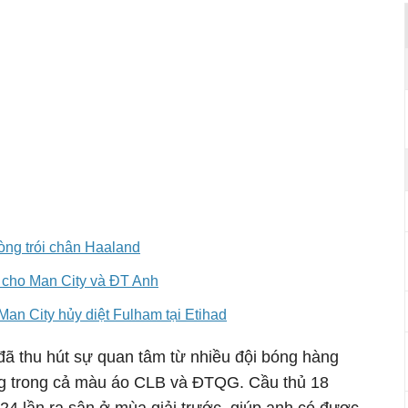
hòng trói chân Haaland
n cho Man City và ĐT Anh
 Man City hủy diệt Fulham tại Etihad
đã thu hút sự quan tâm từ nhiều đội bóng hàng
g trong cả màu áo CLB và ĐTQG. Cầu thủ 18