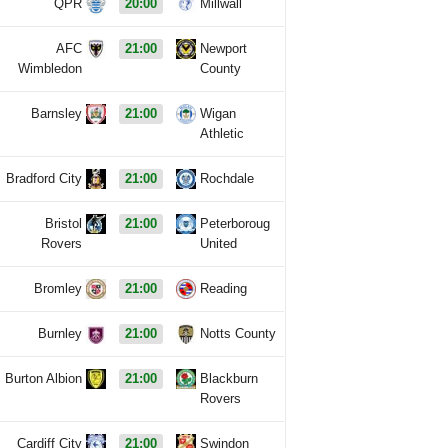
QPR
20:00
Millwall
AFC
21:00
Newport
Wimbledon
County
Barnsley
21:00
Wigan
Athletic
Bradford City
21:00
Rochdale
Bristol
21:00
Peterboroug
Rovers
United
Bromley
21:00
Reading
Burnley
21:00
Notts County
Burton Albion
21:00
Blackburn
Rovers
Cardiff City
21:00
Swindon