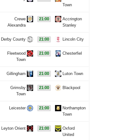
Town
Crewe
21:00
Accrington
Alexandra
Stanley
Derby County
21:00
Lincoln City
Fleetwood
21:00
Chesterfiel
Town
Gillingham
21:00
Luton Town
Grimsby
21:00
Blackpool
Town
Leicester
21:00
Northampton
Town
Leyton Orient
21:00
Oxford
United