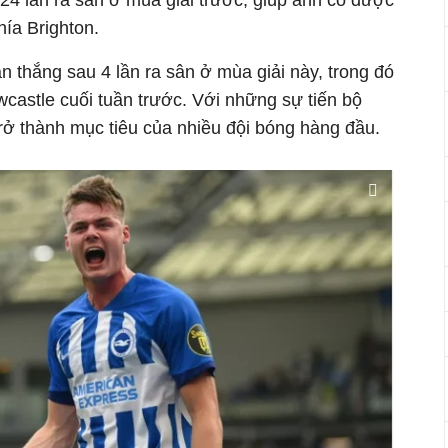
 24 lần ra sân ở mùa giải trước, giúp anh có được
hía Brighton.
 thắng sau 4 lần ra sân ở mùa giải này, trong đó
ewcastle cuối tuần trước. Với những sự tiến bộ
rở thành mục tiêu của nhiều đội bóng hàng đầu.