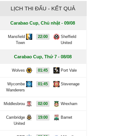
LỊCH THI ĐẤU - KẾT QUẢ
Carabao Cup, Chủ nhật - 09/08
Mansfield
22:00
Sheffield
Town
United
Carabao Cup, Thứ 7 - 08/08
Wolves
01:45
Port Vale
Wycombe
01:45
Stevenage
Wanderers
Middlesbrou
02:00
Wrexham
Cambridge
19:00
Barnet
United