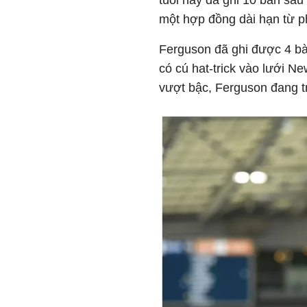
tuổi này đã ghi 10 bàn sau
một hợp đồng dài hạn từ p
Ferguson đã ghi được 4 bàn
có cú hat-trick vào lưới N
vượt bậc, Ferguson đang t