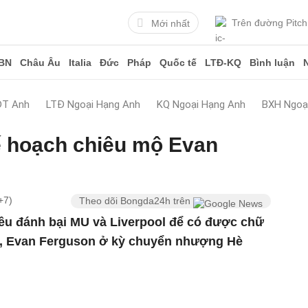
Trên đường Pitch
Mới nhất
BN
Châu Âu
Italia
Đức
Pháp
Quốc tế
LTĐ-KQ
Bình luận
ĐT Anh
LTĐ Ngoại Hạng Anh
KQ Ngoại Hạng Anh
BXH Ngoạ
ế hoạch chiêu mộ Evan
+7)
Theo dõi Bongda24h trên
iêu đánh bại MU và Liverpool để có được chữ
n, Evan Ferguson ở kỳ chuyển nhượng Hè