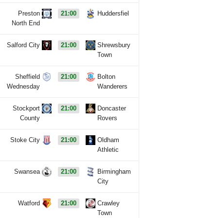
Preston
21:00
Huddersfiel
North End
Salford City
21:00
Shrewsbury
Town
Sheffield
21:00
Bolton
Wednesday
Wanderers
Stockport
21:00
Doncaster
County
Rovers
Stoke City
21:00
Oldham
Athletic
Swansea
21:00
Birmingham
City
Watford
21:00
Crawley
Town