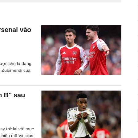
rsenal vào
ược cho là đang
n Zubimendi của
n B" sau
y trở lại với mục
 chiêu mộ Vinicius