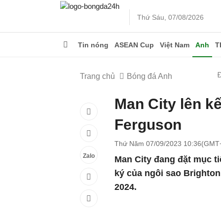
Thứ Sáu, 07/08/2026
Tin nóng
ASEAN Cup
Việt Nam
Anh
T
Trang chủ
Bóng đá Anh
Man City lên k
Ferguson
Thứ Năm 07/09/2023 10:36(GMT
Zalo
Man City đang đặt mục t
ký của ngôi sao Brighto
2024.