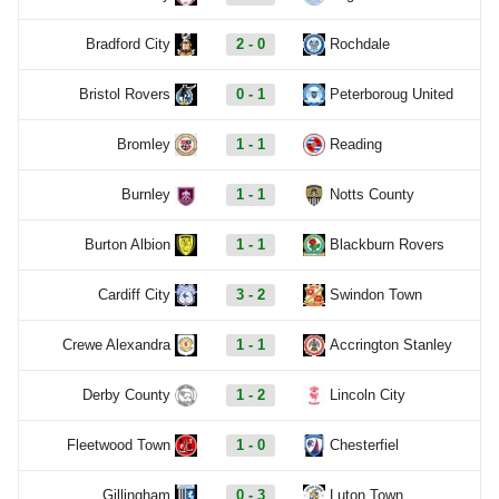
Bradford City
2 - 0
Rochdale
Bristol Rovers
0 - 1
Peterboroug United
Bromley
1 - 1
Reading
Burnley
1 - 1
Notts County
Burton Albion
1 - 1
Blackburn Rovers
Cardiff City
3 - 2
Swindon Town
Crewe Alexandra
1 - 1
Accrington Stanley
Derby County
1 - 2
Lincoln City
Fleetwood Town
1 - 0
Chesterfiel
Gillingham
0 - 3
Luton Town