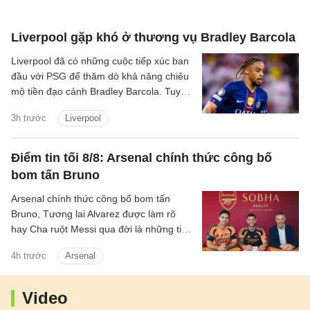
Liverpool gặp khó ở thương vụ Bradley Barcola
Liverpool đã có những cuộc tiếp xúc ban
đầu với PSG để thăm dò khả năng chiêu
mộ tiền đạo cánh Bradley Barcola. Tuy
nhiên, khoảng cách về mức định giá giữa
3h trước
Liverpool
hai CLB đang là trở ngại lớn đối với
thương vụ này.
Điểm tin tối 8/8: Arsenal chính thức công bố
bom tấn Bruno
Arsenal chính thức công bố bom tấn
Bruno, Tương lai Alvarez được làm rõ
hay Cha ruột Messi qua đời là những tin
chính có trong điểm tin tối 8/8/2026.
4h trước
Arsenal
Video