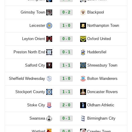
Grimsby Town
0 - 2
Blackpool
Leicester
1 - 0
Northampton Town
Leyton Orient
0 - 0
Oxford United
Preston North End
0 - 1
Huddersfiel
Salford City
1 - 1
Shrewsbury Town
Sheffield Wednesday
1 - 0
Bolton Wanderers
Stockport County
1 - 1
Doncaster Rovers
Stoke City
2 - 0
Oldham Athletic
Swansea
0 - 1
Birmingham City
Watford
0 - 0
Crawley Town