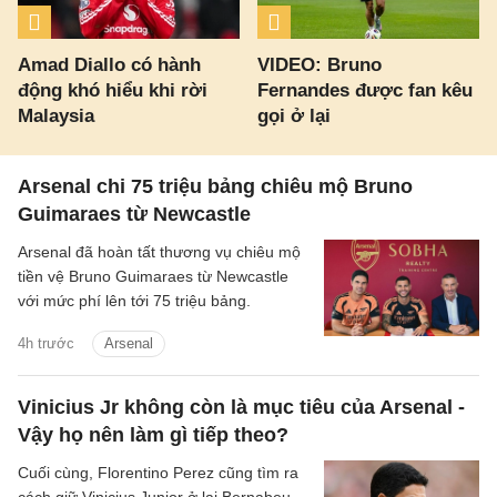
Amad Diallo có hành
VIDEO: Bruno
động khó hiểu khi rời
Fernandes được fan kêu
Malaysia
gọi ở lại
Arsenal chi 75 triệu bảng chiêu mộ Bruno
Guimaraes từ Newcastle
Arsenal đã hoàn tất thương vụ chiêu mộ
tiền vệ Bruno Guimaraes từ Newcastle
với mức phí lên tới 75 triệu bảng.
4h trước
Arsenal
Vinicius Jr không còn là mục tiêu của Arsenal -
Vậy họ nên làm gì tiếp theo?
Cuối cùng, Florentino Perez cũng tìm ra
cách giữ Vinicius Junior ở lại Bernabeu.