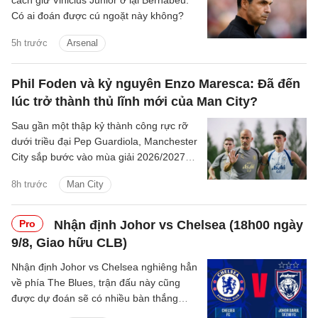
Có ai đoán được cú ngoặt này không?
5h trước
Arsenal
Phil Foden và kỷ nguyên Enzo Maresca: Đã đến
lúc trở thành thủ lĩnh mới của Man City?
Sau gần một thập kỷ thành công rực rỡ
dưới triều đại Pep Guardiola, Manchester
City sắp bước vào mùa giải 2026/2027
với sự thay đổi mang tính bước ngoặt
8h trước
Man City
trên băng ghế chỉ đạo.
Pro
Nhận định Johor vs Chelsea (18h00 ngày
9/8, Giao hữu CLB)
Nhận định Johor vs Chelsea nghiêng hẳn
về phía The Blues, trận đấu này cũng
được dự đoán sẽ có nhiều bàn thắng
được ghi.