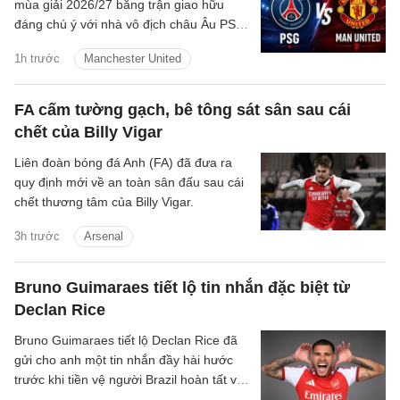
mùa giải 2026/27 bằng trận giao hữu
đáng chú ý với nhà vô địch châu Âu PSG
vào đêm nay tại Thụy Điển
1h trước
Manchester United
FA cấm tường gạch, bê tông sát sân sau cái
chết của Billy Vigar
Liên đoàn bóng đá Anh (FA) đã đưa ra
quy định mới về an toàn sân đấu sau cái
chết thương tâm của Billy Vigar.
3h trước
Arsenal
Bruno Guimaraes tiết lộ tin nhắn đặc biệt từ
Declan Rice
Bruno Guimaraes tiết lộ Declan Rice đã
gửi cho anh một tin nhắn đầy hài hước
trước khi tiền vệ người Brazil hoàn tất vụ
chuyển nhượng trị giá 75 triệu bảng tới