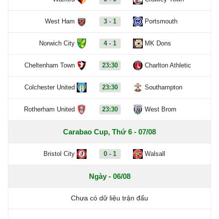
West Ham
3 - 1
Portsmouth
Norwich City
4 - 1
MK Dons
Cheltenham Town
23:30
Charlton Athletic
Colchester United
23:30
Southampton
Rotherham United
23:30
West Brom
Carabao Cup, Thứ 6 - 07/08
Bristol City
0 - 1
Walsall
Ngày - 06/08
Chưa có dữ liệu trận đấu