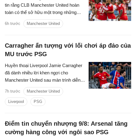
tin rằng CLB Manchester United hoàn
toàn có thể sở hữu một trong những
hàng tiền vệ mạnh nhất Premier League
6h trước
Manchester United
sau khi chứng kiến sự ăn ý giữa Bruno
Fernandes và Youri Tielemans.
Carragher ấn tượng với lối chơi áp đảo của
MU trước PSG
Huyền thoại Liverpool Jamie Carragher
đã dành nhiều lời khen ngợi cho
Manchester United sau màn trình diễn
ấn tượng trong trận hòa 1-1 ở loạt trận
7h trước
Manchester United
giao hữu tiền mùa giải với Paris Saint-
Germain.
Liverpool
PSG
Điểm tin chuyển nhượng 9/8: Arsenal tăng
cường hàng công với ngôi sao PSG