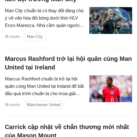
Man City chuẩn bị có thay đổi đáng chú
ý về văn hóa đội bóng dưới thời HLV
Enzo Maresca. Nhà cầm quân người
Italia được cho là sẽ thay đổi quy trình
4h trước
Man City
lựa chọn đội trưởng từng được Pep
Guardiola duy trì trong nhiều năm.
Marcus Rashford trở lại hội quân cùng Man
United tại Ireland
Marcus Rashford chuẩn bị trở lại hội
quân cùng Man United tại Ireland để bắt
đầu quá trình chuẩn bị cho mùa giải
mới. Thông tin này được HLV trưởng
5h trước
Manchester United
Michael Carrick xác nhận.
Carrick cập nhật về chấn thương mới nhất
của Mason Mount