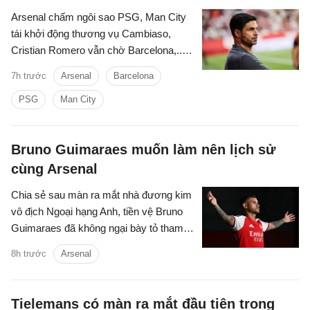
Arsenal chấm ngôi sao PSG, Man City
tái khởi động thương vụ Cambiaso,
Cristian Romero vẫn chờ Barcelona,...là
những tin tức bóng đá nổi bật trong điểm
7h trước
Arsenal
Barcelona
tin bóng đá sáng 9/8.
PSG
Man City
Bruno Guimaraes muốn làm nên lịch sử
cùng Arsenal
Chia sẻ sau màn ra mắt nhà đương kim
vô địch Ngoại hạng Anh, tiền vệ Bruno
Guimaraes đã không ngại bày tỏ tham
vọng giành danh hiệu và cùng Pháo thủ
8h trước
Arsenal
tạo nên những điều lớn lao.
Tielemans có màn ra mắt đầu tiên trong