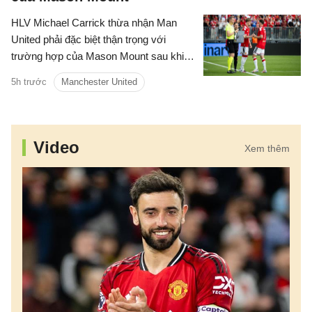
HLV Michael Carrick thừa nhận Man
United phải đặc biệt thận trọng với
trường hợp của Mason Mount sau khi
tiền vệ người Anh khiến đội bóng lo lắng
5h trước
Manchester United
vì vấn đề thể trạng trong trận hòa 1-1
với PSG.
Video
Xem thêm