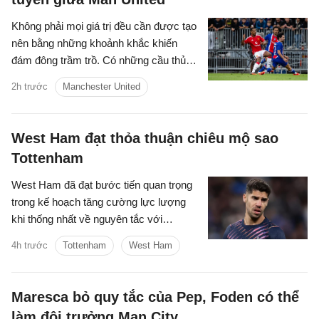
Không phải mọi giá trị đều cần được tạo
nên bằng những khoảnh khắc khiến
đám đông trầm trồ. Có những cầu thủ
chọn cách lặng lẽ hơn: một nhịp chạm
2h trước
Manchester United
vừa đủ, một pha xoay người đúng lúc,
một đường chuyền tưởng như giản đơn
nhưng mở ra cả khoảng trời phía trước.
West Ham đạt thỏa thuận chiêu mộ sao
Youri Tielemans là kiểu tiền vệ như thế.
Tottenham
West Ham đã đạt bước tiến quan trọng
trong kế hoạch tăng cường lực lượng
khi thống nhất về nguyên tắc với
Tottenham cho thương vụ Manor
4h trước
Tottenham
West Ham
Solomon.
Maresca bỏ quy tắc của Pep, Foden có thể
làm đội trưởng Man City