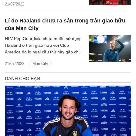
trang Bóng đá 24h tổng hợp tối ngày
21/07/2022
21/7/2022.
Lí do Haaland chưa ra sân trong trận giao hữu
của Man City
HLV Pep Guardiola chưa muốn sử dụng
Haaland ở trận giao hữu với Club
America do lo ngại cầu thủ này gặp chấn
thương.
21/07/2022
Man City