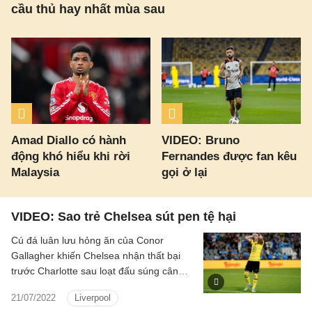
cầu thủ hay nhất mùa sau
Amad Diallo có hành
VIDEO: Bruno
động khó hiểu khi rời
Fernandes được fan kêu
Malaysia
gọi ở lại
VIDEO: Sao trẻ Chelsea sút pen tệ hại
Cú đá luân lưu hỏng ăn của Conor
Gallagher khiến Chelsea nhận thất bại
trước Charlotte sau loạt đấu súng cân
não trong trận giao hữu trước thềm mùa
21/07/2022
Liverpool
giải mới.