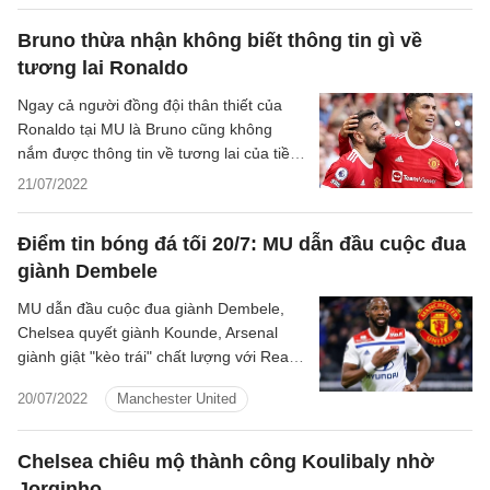
Bruno thừa nhận không biết thông tin gì về
tương lai Ronaldo
Ngay cả người đồng đội thân thiết của
Ronaldo tại MU là Bruno cũng không
nắm được thông tin về tương lai của tiền
đạo người Bồ.
21/07/2022
Điểm tin bóng đá tối 20/7: MU dẫn đầu cuộc đua
giành Dembele
MU dẫn đầu cuộc đua giành Dembele,
Chelsea quyết giành Kounde, Arsenal
giành giật "kèo trái" chất lượng với Real...
là những tin tức nổi bật trong Điểm tin
20/07/2022
Manchester United
bóng đá tối 16/7/2022.
Chelsea chiêu mộ thành công Koulibaly nhờ
Jorginho