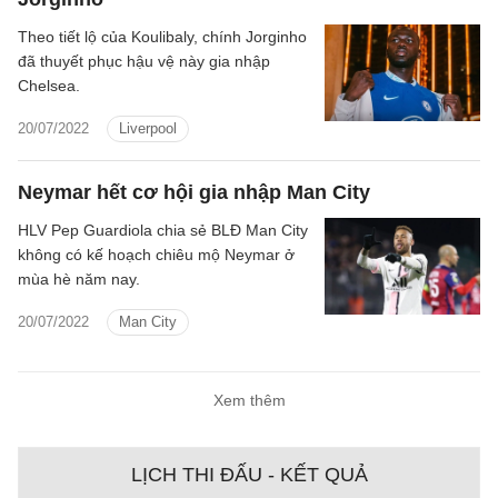
Theo tiết lộ của Koulibaly, chính Jorginho
đã thuyết phục hậu vệ này gia nhập
Chelsea.
20/07/2022
Liverpool
Neymar hết cơ hội gia nhập Man City
HLV Pep Guardiola chia sẻ BLĐ Man City
không có kế hoạch chiêu mộ Neymar ở
mùa hè năm nay.
20/07/2022
Man City
Xem thêm
LỊCH THI ĐẤU - KẾT QUẢ