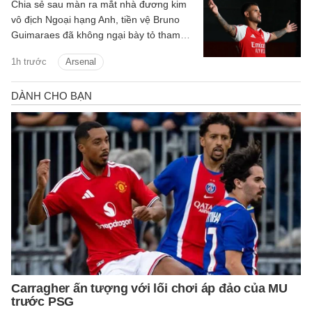
Chia sẻ sau màn ra mắt nhà đương kim
vô địch Ngoại hạng Anh, tiền vệ Bruno
Guimaraes đã không ngại bày tỏ tham
vọng giành danh hiệu và cùng Pháo thủ
1h trước
Arsenal
tạo nên những điều lớn lao.