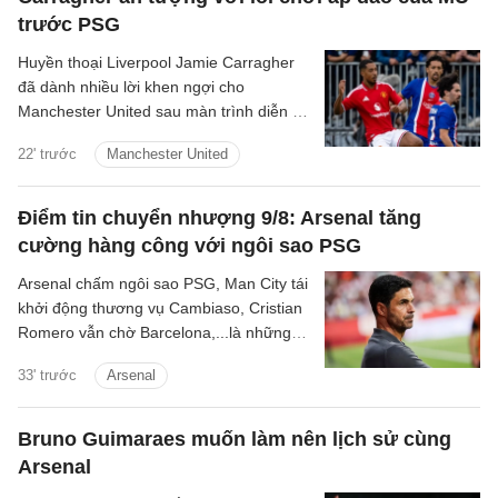
trước PSG
Huyền thoại Liverpool Jamie Carragher
đã dành nhiều lời khen ngợi cho
Manchester United sau màn trình diễn ấn
tượng trong trận hòa 1-1 ở loạt trận giao
22' trước
Manchester United
hữu tiền mùa giải với Paris Saint-
Germain.
Điểm tin chuyển nhượng 9/8: Arsenal tăng
cường hàng công với ngôi sao PSG
Arsenal chấm ngôi sao PSG, Man City tái
khởi động thương vụ Cambiaso, Cristian
Romero vẫn chờ Barcelona,...là những
tin tức bóng đá nổi bật trong điểm tin
33' trước
Arsenal
bóng đá sáng 9/8.
Bruno Guimaraes muốn làm nên lịch sử cùng
Arsenal