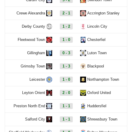
Crewe Alexandra
2 - 1
Accrington Stanley
Derby County
1 - 2
Lincoln City
Fleetwood Town
1 - 0
Chesterfiel
Gillingham
0 - 3
Luton Town
Grimsby Town
1 - 3
Blackpool
Leicester
1 - 0
Northampton Town
Leyton Orient
2 - 0
Oxford United
Preston North End
1 - 1
Huddersfiel
Salford City
1 - 1
Shrewsbury Town