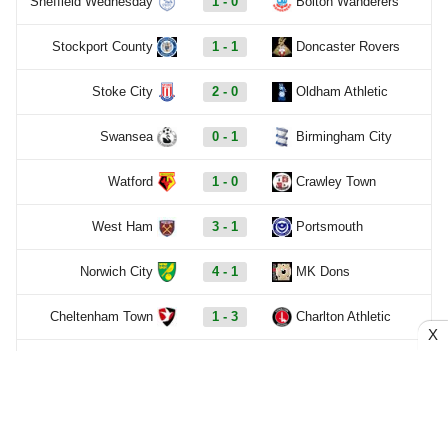
Sheffield Wednesday
1 - 0
Bolton Wanderers
Stockport County
1 - 1
Doncaster Rovers
Stoke City
2 - 0
Oldham Athletic
Swansea
0 - 1
Birmingham City
Watford
1 - 0
Crawley Town
West Ham
3 - 1
Portsmouth
Norwich City
4 - 1
MK Dons
Cheltenham Town
1 - 3
Charlton Athletic
X
Colchester United
0 - 2
Southampton
Rotherham United
1 - 4
West Brom