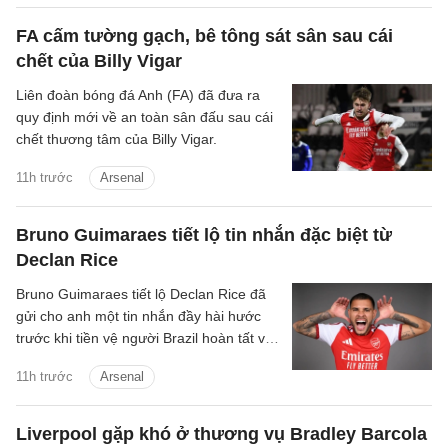
FA cấm tường gạch, bê tông sát sân sau cái
chết của Billy Vigar
Liên đoàn bóng đá Anh (FA) đã đưa ra
quy định mới về an toàn sân đấu sau cái
chết thương tâm của Billy Vigar.
11h trước
Arsenal
Bruno Guimaraes tiết lộ tin nhắn đặc biệt từ
Declan Rice
Bruno Guimaraes tiết lộ Declan Rice đã
gửi cho anh một tin nhắn đầy hài hước
trước khi tiền vệ người Brazil hoàn tất vụ
chuyển nhượng trị giá 75 triệu bảng tới
11h trước
Arsenal
Arsenal.
Liverpool gặp khó ở thương vụ Bradley Barcola