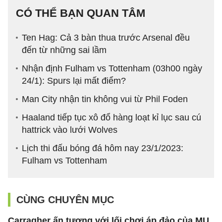
CÓ THỂ BẠN QUAN TÂM
Ten Hag: Cả 3 bàn thua trước Arsenal đều
đến từ những sai lầm
Nhận định Fulham vs Tottenham (03h00 ngày
24/1): Spurs lại mất điểm?
Man City nhận tin không vui từ Phil Foden
Haaland tiếp tục xô đổ hàng loạt kỉ lục sau cú
hattrick vào lưới Wolves
Lịch thi đấu bóng đá hôm nay 23/1/2023:
Fulham vs Tottenham
CÙNG CHUYÊN MỤC
Carragher ấn tượng với lối chơi áp đảo của MU