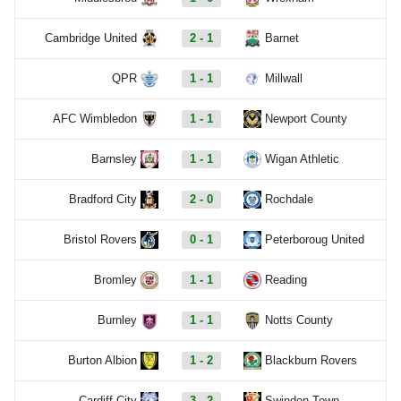
Cambridge United
2 - 1
Barnet
QPR
1 - 1
Millwall
AFC Wimbledon
1 - 1
Newport County
Barnsley
1 - 1
Wigan Athletic
Bradford City
2 - 0
Rochdale
Bristol Rovers
0 - 1
Peterboroug United
Bromley
1 - 1
Reading
Burnley
1 - 1
Notts County
Burton Albion
1 - 2
Blackburn Rovers
Cardiff City
3 - 2
Swindon Town