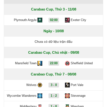
Carabao Cup, Thứ 3 - 11/08
Plymouth Argyle
02:00
Exeter City
Ngày - 10/08
Chưa có dữ liệu trận đấu
Carabao Cup, Chủ nhật - 09/08
Mansfield Town
22:00
Sheffield United
Carabao Cup, Thứ 7 - 08/08
Wolves
3 - 0
Port Vale
Wycombe Wanderers
1 - 2
Stevenage
Middlesbrou
1 - 0
Wrexham