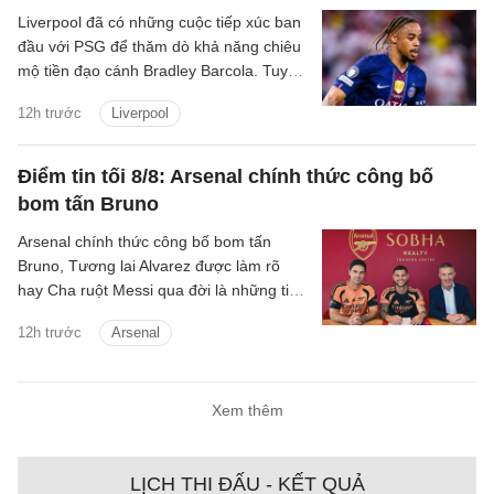
Liverpool đã có những cuộc tiếp xúc ban
đầu với PSG để thăm dò khả năng chiêu
mộ tiền đạo cánh Bradley Barcola. Tuy
nhiên, khoảng cách về mức định giá giữa
12h trước
Liverpool
hai CLB đang là trở ngại lớn đối với
thương vụ này.
Điểm tin tối 8/8: Arsenal chính thức công bố
bom tấn Bruno
Arsenal chính thức công bố bom tấn
Bruno, Tương lai Alvarez được làm rõ
hay Cha ruột Messi qua đời là những tin
chính có trong điểm tin tối 8/8/2026.
12h trước
Arsenal
Xem thêm
LỊCH THI ĐẤU - KẾT QUẢ