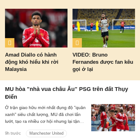
Amad Diallo có hành
VIDEO: Bruno
động khó hiểu khi rời
Fernandes được fan kêu
Malaysia
gọi ở lại
MU hòa "nhà vua châu Âu" PSG trên đất Thụy
Điển
Ở trận giao hữu mới nhất đụng độ "quân
xanh" siêu chất lượng, MU đã chơi lấn
lướt, tạo ra nhiều cơ hội nhưng lại tận
dụng không tốt nên đành chấp nhận kết
9h trước
Manchester United
quả hòa.