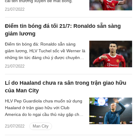
cái tên thường xuyên để mất bóng.
21/07/2022
Điểm tin bóng đá tối 21/7: Ronaldo sẵn sàng
giảm lương
Điểm tin bóng đá: Ronaldo sẵn sàng
giảm lương, HLV Tuchel sốc về Werner là
những tin tức đáng chú ý được chuyên
trang Bóng đá 24h tổng hợp tối ngày
21/07/2022
21/7/2022.
Lí do Haaland chưa ra sân trong trận giao hữu
của Man City
HLV Pep Guardiola chưa muốn sử dụng
Haaland ở trận giao hữu với Club
America do lo ngại cầu thủ này gặp chấn
thương.
21/07/2022
Man City