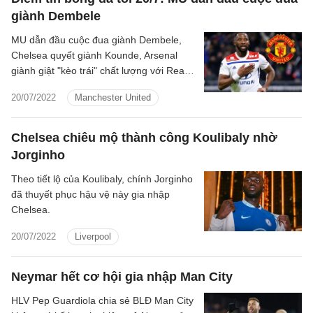
giành Dembele
MU dẫn đầu cuộc đua giành Dembele,
Chelsea quyết giành Kounde, Arsenal
giành giật "kèo trái" chất lượng với Real...
là những tin tức nổi bật trong Điểm tin
20/07/2022
Manchester United
bóng đá tối 16/7/2022.
Chelsea chiêu mộ thành công Koulibaly nhờ
Jorginho
Theo tiết lộ của Koulibaly, chính Jorginho
đã thuyết phục hậu vệ này gia nhập
Chelsea.
20/07/2022
Liverpool
Neymar hết cơ hội gia nhập Man City
HLV Pep Guardiola chia sẻ BLĐ Man City