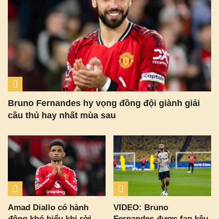
Bruno Fernandes hy vọng đồng đội giành giải
cầu thủ hay nhất mùa sau
Amad Diallo có hành
VIDEO: Bruno
động khó hiểu khi rời
Fernandes được fan kêu