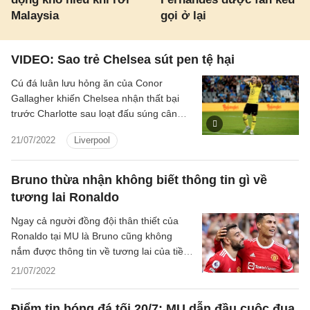
Malaysia
gọi ở lại
VIDEO: Sao trẻ Chelsea sút pen tệ hại
Cú đá luân lưu hỏng ăn của Conor
Gallagher khiến Chelsea nhận thất bại
trước Charlotte sau loạt đấu súng cân
não trong trận giao hữu trước thềm mùa
21/07/2022
Liverpool
giải mới.
Bruno thừa nhận không biết thông tin gì về
tương lai Ronaldo
Ngay cả người đồng đội thân thiết của
Ronaldo tại MU là Bruno cũng không
nắm được thông tin về tương lai của tiền
đạo người Bồ.
21/07/2022
Điểm tin bóng đá tối 20/7: MU dẫn đầu cuộc đua