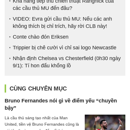
Khả năng tiếp thu chiến thuật Rangnick của
các cầu thủ MU đến đâu?
VIDEO: Evra gửi cầu thủ MU: Nếu các anh
không thích bị chỉ trích, hãy rời CLB này!
Conte chào đón Eriksen
Trippier bị chê cười vì chỉ sai logo Newcastle
Nhận định Chelsea vs Chesterfield (0h30 ngày
9/1): Tí hon đấu khổng lồ
CÙNG CHUYÊN MỤC
Bruno Fernandes nói gì về điểm yếu “chuyền
bậy”
Là cầu thủ sáng tạo nhất của Man
United, tiền vệ Bruno Fernandes cũng là