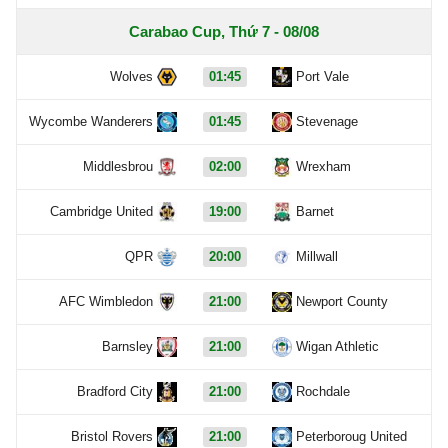
Carabao Cup, Thứ 7 - 08/08
Wolves
01:45
Port Vale
Wycombe Wanderers
01:45
Stevenage
Middlesbrou
02:00
Wrexham
Cambridge United
19:00
Barnet
QPR
20:00
Millwall
AFC Wimbledon
21:00
Newport County
Barnsley
21:00
Wigan Athletic
Bradford City
21:00
Rochdale
Bristol Rovers
21:00
Peterboroug United