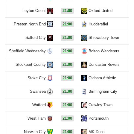
Leyton Orient
21:00
Oxford United
Preston North End
21:00
Huddersfiel
Salford City
21:00
Shrewsbury Town
Sheffield Wednesday
21:00
Bolton Wanderers
Stockport County
21:00
Doncaster Rovers
Stoke City
21:00
Oldham Athletic
Swansea
21:00
Birmingham City
Watford
21:00
Crawley Town
West Ham
21:00
Portsmouth
Norwich City
21:00
MK Dons