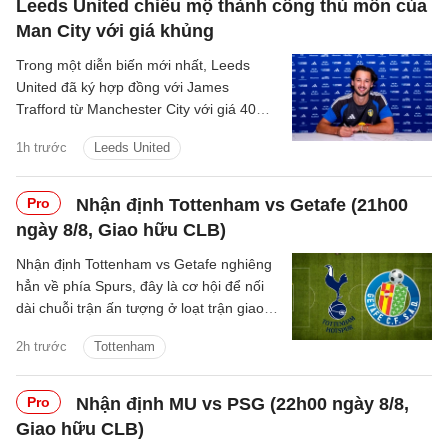
Leeds United chiêu mộ thành công thủ môn của
Man City với giá khủng
Trong một diễn biến mới nhất, Leeds
United đã ký hợp đồng với James
Trafford từ Manchester City với giá 40
triệu bảng cộng thêm các khoản phí bổ
1h trước
Leeds United
sung.
Pro
Nhận định Tottenham vs Getafe (21h00
ngày 8/8, Giao hữu CLB)
Nhận định Tottenham vs Getafe nghiêng
hẳn về phía Spurs, đây là cơ hội để nối
dài chuỗi trận ấn tượng ở loạt trận giao
hữu Hè 2026.
2h trước
Tottenham
Pro
Nhận định MU vs PSG (22h00 ngày 8/8,
Giao hữu CLB)