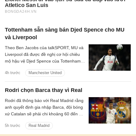
Tottenham sẵn sàng bán Djed Spence cho MU
và Liverpool
Theo Ben Jacobs của talkSPORT, MU và
Liverpool đã được đề nghị cơ hội chiêu
mộ hậu vệ Djed Spence của Tottenham
Hotspur.
4h trước
Manchester United
Rodri chọn Barca thay vì Real
Rodri đã thông báo với Real Madrid rằng
anh quyết định gia nhập Barca, đội bóng
xứ Catalan sẽ phải chi khoảng 60 đến 70
triệu euro để hy vọng có được điều mình
5h trước
Real Madrid
cần.