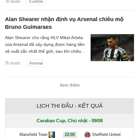
7h trước
Everton
Alan Shearer nhận định vụ Arsenal chiêu mộ
Bruno Guimaraes
Alan Shearer cho rằng HLV Mikel Arteta
của Arsenal đã xây dựng được hàng tiền
vệ xuất sắc nhất thế giới, sau khi chiêu
mộ Bruno Guimaraes.
7h trước
Arsenal
Xem thêm
LỊCH THI ĐẤU - KẾT QUẢ
Carabao Cup, Chủ nhật - 09/08
Mansfield Town
22:00
Sheffield United