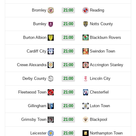
Bromley
21:00
Reading
Burnley
21:00
Notts County
Burton Albion
21:00
Blackburn Rovers
Cardiff City
21:00
Swindon Town
Crewe Alexandra
21:00
Accrington Stanley
Derby County
21:00
Lincoln City
Fleetwood Town
21:00
Chesterfiel
Gillingham
21:00
Luton Town
Grimsby Town
21:00
Blackpool
Leicester
21:00
Northampton Town