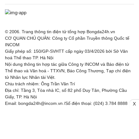
© 2006. Trang thông tin điện tử tổng hợp Bongda24h.vn
CƠ QUAN CHỦ QUẢN: Công ty Cổ phần Truyền thông Quốc tế
INCOM
Giấy phép số: 150/GP-SVHTT cấp ngày 03/4/2026 bởi Sở Văn
hoá Thể thao TP. Hà Nội
Nội dung thông tin hợp tác giữa Công ty INCOM và Báo điện tử
Thể thao và Văn hoá - TTXVN, Báo Công Thương, Tạp chí điện
tử Nhân lực Nhân tài Việt.
Chịu trách nhiệm: Ông Trần Văn Trí
Địa chỉ: Tầng 3, Tòa nhà IC, số 82 phố Duy Tân, Phường Cầu
Giấy, TP. Hà Nội
Email: bongda24h@incom.vn /Số điện thoại: (024) 3.784 8888
X
RSS
|
Theo dõi chúng tôi