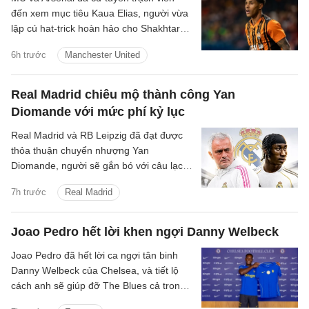
đến xem mục tiêu Kaua Elias, người vừa
lập cú hat-trick hoàn hảo cho Shakhtar
Donetsk.
6h trước
Manchester United
Real Madrid chiêu mộ thành công Yan
Diomande với mức phí kỷ lục
Real Madrid và RB Leipzig đã đạt được
thỏa thuận chuyển nhượng Yan
Diomande, người sẽ gắn bó với câu lạc
bộ trong 7 mùa giải tiếp theo, cho đến
7h trước
Real Madrid
ngày 30 tháng 6 năm 2033.
Joao Pedro hết lời khen ngợi Danny Welbeck
Joao Pedro đã hết lời ca ngợi tân binh
Danny Welbeck của Chelsea, và tiết lộ
cách anh sẽ giúp đỡ The Blues cả trong
và ngoài sân cỏ.