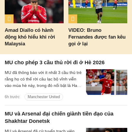
Amad Diallo có hành
VIDEO: Bruno
động khó hiểu khi rời
Fernandes được fan kêu
Malaysia
gọi ở lại
MU cho phép 3 cầu thủ rời đi ở Hè 2026
MU đã thông báo với ít nhất 3 cầu thủ trẻ
rằng họ có thể rời câu lạc bộ vĩnh viễn
vào mùa hè này, trong đó nổi bật là Harry
Amass.
6h trước
Manchester United
MU và Arsenal đại chiến giành tiền đạo của
Shakhtar Donetsk
MU và Arsenal đã cử tuyển trạch viên