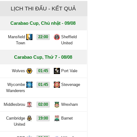
LỊCH THI ĐẤU - KẾT QUẢ
Carabao Cup, Chủ nhật - 09/08
Mansfield
22:00
Sheffield
Town
United
Carabao Cup, Thứ 7 - 08/08
Wolves
01:45
Port Vale
Wycombe
01:45
Stevenage
Wanderers
Middlesbrou
02:00
Wrexham
Cambridge
19:00
Barnet
United