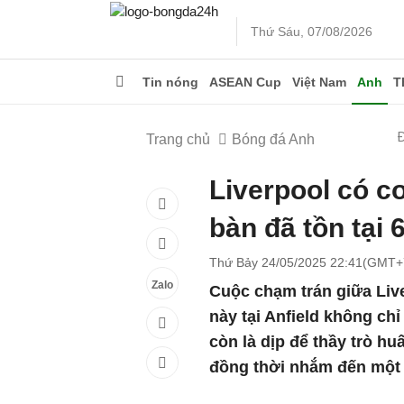
Thứ Sáu, 07/08/2026
Tin nóng
ASEAN Cup
Việt Nam
Anh
T
Trang chủ
Bóng đá Anh
Liverpool có cơ
bàn đã tồn tại
Thứ Bảy 24/05/2025 22:41(GMT+
Zalo
Cuộc chạm trán giữa Live
này tại Anfield không ch
còn là dịp để thầy trò h
đồng thời nhắm đến một c