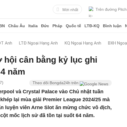
Trên đường Pitch
Mới nhất
BN
Châu Âu
Italia
Đức
Pháp
Quốc tế
LTĐ-KQ
Bình luận
ĐT Anh
LTĐ Ngoại Hạng Anh
KQ Ngoại Hạng Anh
BXH Ngoạ
 hội cân bằng kỷ lục ghi
 64 năm
7)
Theo dõi Bongda24h trên
rpool và Crystal Palace vào Chủ nhật tuần
ỉ khép lại mùa giải Premier League 2024/25 mà
uấn luyện viên Arne Slot ăn mừng chức vô địch,
ột mốc lịch sử đã tồn tại suốt 64 năm.