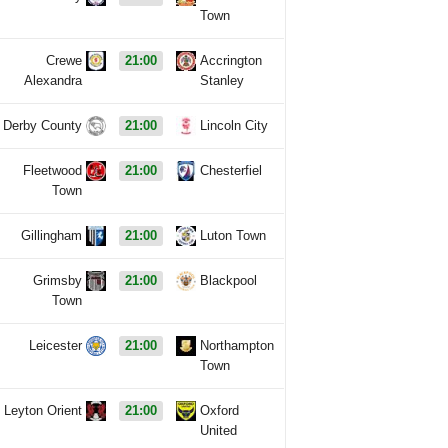
Town
Crewe
21:00
Accrington
Alexandra
Stanley
Derby County
21:00
Lincoln City
Fleetwood
21:00
Chesterfiel
Town
Gillingham
21:00
Luton Town
Grimsby
21:00
Blackpool
Town
Leicester
21:00
Northampton
Town
Leyton Orient
21:00
Oxford
United