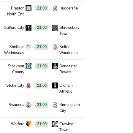
Preston
21:00
Huddersfiel
North End
Salford City
21:00
Shrewsbury
Town
Sheffield
21:00
Bolton
Wednesday
Wanderers
Stockport
21:00
Doncaster
County
Rovers
Stoke City
21:00
Oldham
Athletic
Swansea
21:00
Birmingham
City
Watford
21:00
Crawley
Town