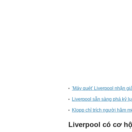
'Máy quét' Liverpool nhận gi
Liverpool sẵn sàng phá kỷ l
Klopp chỉ trích người hâm mộ
Liverpool có cơ hộ