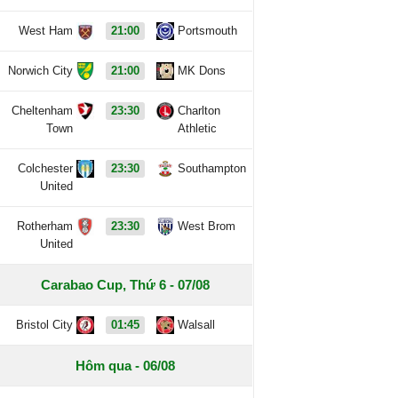
West Ham
21:00
Portsmouth
Norwich City
21:00
MK Dons
Cheltenham
23:30
Charlton
Town
Athletic
Colchester
23:30
Southampton
United
Rotherham
23:30
West Brom
United
Carabao Cup, Thứ 6 - 07/08
Bristol City
01:45
Walsall
Hôm qua - 06/08