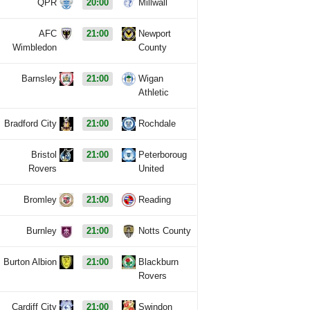
QPR
20:00
Millwall
AFC
21:00
Newport
Wimbledon
County
Barnsley
21:00
Wigan
Athletic
Bradford City
21:00
Rochdale
Bristol
21:00
Peterboroug
Rovers
United
Bromley
21:00
Reading
Burnley
21:00
Notts County
Burton Albion
21:00
Blackburn
Rovers
Cardiff City
21:00
Swindon