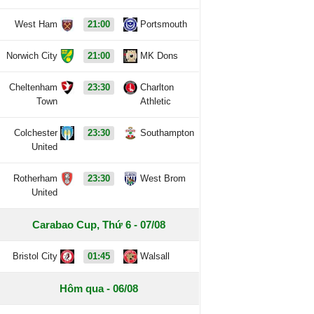
West Ham
21:00
Portsmouth
Norwich City
21:00
MK Dons
Cheltenham
23:30
Charlton
Town
Athletic
Colchester
23:30
Southampton
United
Rotherham
23:30
West Brom
United
Carabao Cup, Thứ 6 - 07/08
Bristol City
01:45
Walsall
Hôm qua - 06/08