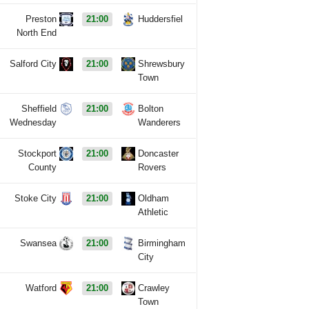
Preston
21:00
Huddersfiel
North End
Salford City
21:00
Shrewsbury
Town
Sheffield
21:00
Bolton
Wednesday
Wanderers
Stockport
21:00
Doncaster
County
Rovers
Stoke City
21:00
Oldham
Athletic
Swansea
21:00
Birmingham
City
Watford
21:00
Crawley
Town