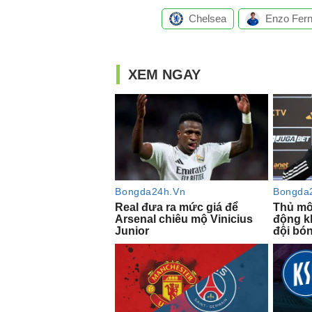
Chelsea
Enzo Fer