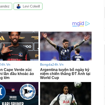
nandez
Levi Colwill