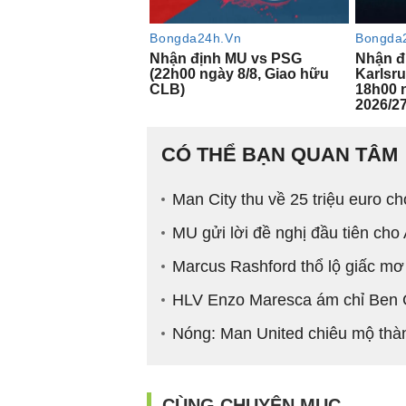
CÓ THỂ BẠN QUAN TÂM
Man City thu về 25 triệu euro c
MU gửi lời đề nghị đầu tiên cho
Marcus Rashford thổ lộ giấc m
HLV Enzo Maresca ám chỉ Ben Ch
Nóng: Man United chiêu mộ thà
CÙNG CHUYÊN MỤC