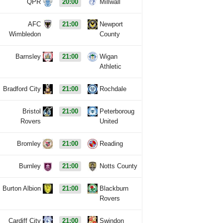
QPR
20:00
Millwall
AFC
21:00
Newport
Wimbledon
County
Barnsley
21:00
Wigan
Athletic
Bradford City
21:00
Rochdale
Bristol
21:00
Peterboroug
Rovers
United
Bromley
21:00
Reading
Burnley
21:00
Notts County
Burton Albion
21:00
Blackburn
Rovers
Cardiff City
21:00
Swindon