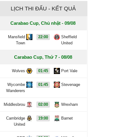
LỊCH THI ĐẤU - KẾT QUẢ
Carabao Cup, Chủ nhật - 09/08
Mansfield
22:00
Sheffield
Town
United
Carabao Cup, Thứ 7 - 08/08
Wolves
01:45
Port Vale
Wycombe
01:45
Stevenage
Wanderers
Middlesbrou
02:00
Wrexham
Cambridge
19:00
Barnet
United