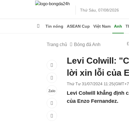
Thứ Sáu, 07/08/2026
Tin nóng
ASEAN Cup
Việt Nam
Anh
T
Trang chủ
Bóng đá Anh
Levi Colwill: 
lời xin lỗi của
Thứ Tư 31/07/2024 11:25(GMT+7
Zalo
Levi Colwill khẳng định c
của Enzo Fernandez.