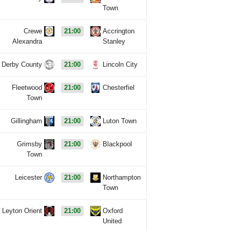
Town
Crewe
21:00
Accrington
Alexandra
Stanley
Derby County
21:00
Lincoln City
Fleetwood
21:00
Chesterfiel
Town
Gillingham
21:00
Luton Town
Grimsby
21:00
Blackpool
Town
Leicester
21:00
Northampton
Town
Leyton Orient
21:00
Oxford
United