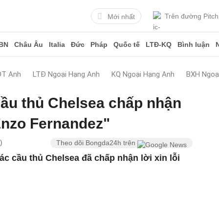
Trên đường Pitch
Mới nhất
BN
Châu Âu
Italia
Đức
Pháp
Quốc tế
LTĐ-KQ
Bình luận
ĐT Anh
LTĐ Ngoại Hạng Anh
KQ Ngoại Hạng Anh
BXH Ngoạ
"Cầu thủ Chelsea chấp nhận
 Enzo Fernandez"
)
Theo dõi Bongda24h trên
ác cầu thủ Chelsea đã chấp nhận lời xin lỗi