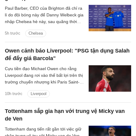
Paul Barber, CEO của Brighton đã chỉ ra
lí do đội bóng này để Danny Welbeck gia
nhập Chelsea hè này, sau quãng thời
gian chơi ấn tượng tại Brighton.
5h trước
Chelsea
Owen cảnh báo Liverpool: "PSG tận dụng Salah
để đẩy giá Barcola"
Cựu tiền đạo Michael Owen cho rằng
Liverpool đang rơi vào thế bất lợi trên thị
trường chuyển nhượng khi Paris Saint-
Germain tận dụng nhu cầu cấp thiết tìm
10h trước
Liverpool
người thay Mohamed Salah để đẩy giá
Bradley Barcola lên mức rất cao.
Tottenham sắp gia hạn với trung vệ Micky van
de Ven
Tottenham đang tiến rất gần tới việc giữ
chân trung vệ trụ cột Micky van de Ven