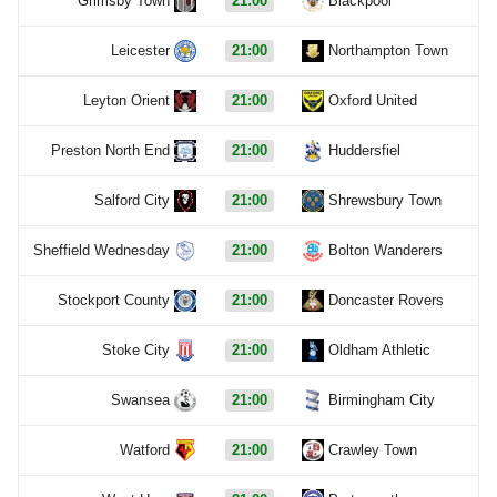
Grimsby Town
21:00
Blackpool
Leicester
21:00
Northampton Town
Leyton Orient
21:00
Oxford United
Preston North End
21:00
Huddersfiel
Salford City
21:00
Shrewsbury Town
Sheffield Wednesday
21:00
Bolton Wanderers
Stockport County
21:00
Doncaster Rovers
Stoke City
21:00
Oldham Athletic
Swansea
21:00
Birmingham City
Watford
21:00
Crawley Town