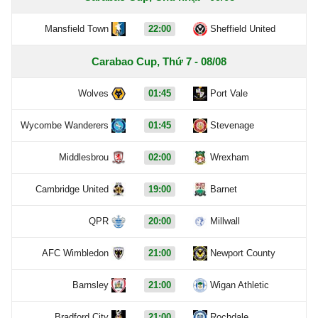
Mansfield Town
22:00
Sheffield United
Carabao Cup, Thứ 7 - 08/08
Wolves
01:45
Port Vale
Wycombe Wanderers
01:45
Stevenage
Middlesbrou
02:00
Wrexham
Cambridge United
19:00
Barnet
QPR
20:00
Millwall
AFC Wimbledon
21:00
Newport County
Barnsley
21:00
Wigan Athletic
Bradford City
21:00
Rochdale