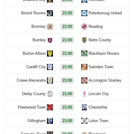
Bristol Rovers
21:00
Peterboroug United
Bromley
21:00
Reading
Burnley
21:00
Notts County
Burton Albion
21:00
Blackburn Rovers
Cardiff City
21:00
Swindon Town
Crewe Alexandra
21:00
Accrington Stanley
Derby County
21:00
Lincoln City
Fleetwood Town
21:00
Chesterfiel
Gillingham
21:00
Luton Town