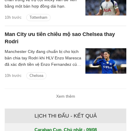
bằng một bản hợp đồng dài hạn.
10h trước
Tottenham
Man City ưu tiên chiêu mộ sao Chelsea thay
Rodri
Manchester City đang chuẩn bị cho kịch
bản chia tay Rodri khi HLV Enzo Maresca
đã xác định tiền vệ Enzo Fernandez của
Chelsea là mục tiêu ưu tiên để thay thế
10h trước
Chelsea
ngôi sao người Tây Ban Nha.
Xem thêm
LỊCH THI ĐẤU - KẾT QUẢ
Carabao Cup, Chủ nhật - 09/08