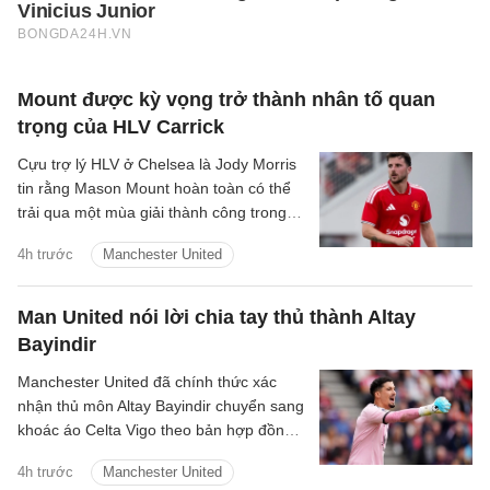
Mount được kỳ vọng trở thành nhân tố quan
trọng của HLV Carrick
Cựu trợ lý HLV ở Chelsea là Jody Morris
tin rằng Mason Mount hoàn toàn có thể
trải qua một mùa giải thành công trong
màu áo Man United, trở thành một trong
4h trước
Manchester United
những nhân tố quan trọng dưới thời HLV
Michael Carrick.
Man United nói lời chia tay thủ thành Altay
Bayindir
Manchester United đã chính thức xác
nhận thủ môn Altay Bayindir chuyển sang
khoác áo Celta Vigo theo bản hợp đồng
cho mượn trong mùa giải mới.
4h trước
Manchester United