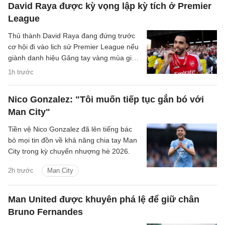
David Raya được kỳ vọng lập kỳ tích ở Premier
League
Thủ thành David Raya đang đứng trước
cơ hội đi vào lịch sử Premier League nếu
giành danh hiệu Găng tay vàng mùa giải
2026/27.
1h trước
Nico Gonzalez: "Tôi muốn tiếp tục gắn bó với
Man City"
Tiền vệ Nico Gonzalez đã lên tiếng bác
bỏ mọi tin đồn về khả năng chia tay Man
City trong kỳ chuyển nhượng hè 2026.
2h trước
Man City
Man United được khuyên phá lệ để giữ chân
Bruno Fernandes