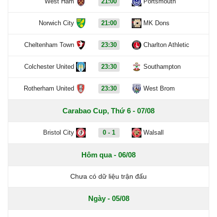
West Ham
21:00
Portsmouth
Norwich City
21:00
MK Dons
Cheltenham Town
23:30
Charlton Athletic
Colchester United
23:30
Southampton
Rotherham United
23:30
West Brom
Carabao Cup, Thứ 6 - 07/08
Bristol City
0 - 1
Walsall
Hôm qua - 06/08
Chưa có dữ liệu trận đấu
Ngày - 05/08