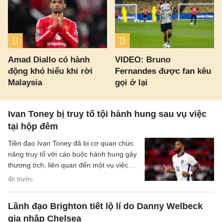
Amad Diallo có hành
VIDEO: Bruno
động khó hiểu khi rời
Fernandes được fan kêu
Malaysia
gọi ở lại
Ivan Toney bị truy tố tội hành hung sau vụ việc
tại hộp đêm
Tiền đạo Ivan Toney đã bị cơ quan chức
năng truy tố với cáo buộc hành hung gây
thương tích, liên quan đến một vụ việc
xảy ra tại hộp đêm vào tháng 12/2025.
4h trước
Lãnh đạo Brighton tiết lộ lí do Danny Welbeck
gia nhập Chelsea