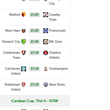
City
Watford
21:00
Crawley
Town
West Ham
21:00
Portsmouth
Norwich City
21:00
MK Dons
Cheltenham
23:30
Charlton
Town
Athletic
Colchester
23:30
Southampton
United
Rotherham
23:30
West Brom
United
Carabao Cup, Thứ 6 - 07/08