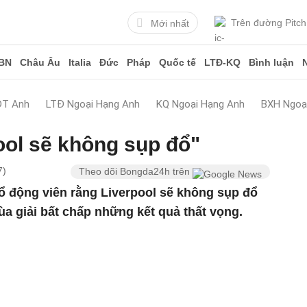
Trên đường Pitch
Mới nhất
BN
Châu Âu
Italia
Đức
Pháp
Quốc tế
LTĐ-KQ
Bình luận
ĐT Anh
LTĐ Ngoại Hạng Anh
KQ Ngoại Hạng Anh
BXH Ngoạ
ool sẽ không sụp đổ"
7)
Theo dõi Bongda24h trên
ổ động viên rằng Liverpool sẽ không sụp đổ
ùa giải bất chấp những kết quả thất vọng.