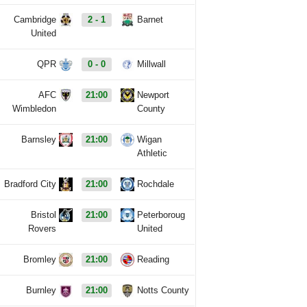
Cambridge
2 - 1
Barnet
United
QPR
0 - 0
Millwall
AFC
21:00
Newport
Wimbledon
County
Barnsley
21:00
Wigan
Athletic
Bradford City
21:00
Rochdale
Bristol
21:00
Peterboroug
Rovers
United
Bromley
21:00
Reading
Burnley
21:00
Notts County