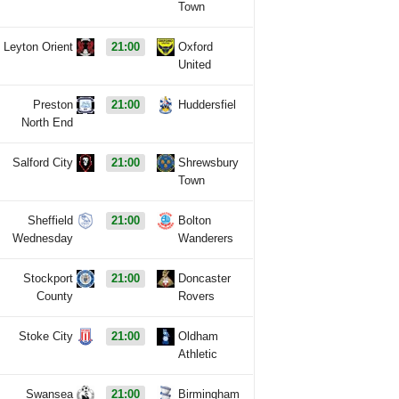
Town
Leyton Orient
21:00
Oxford
United
Preston
21:00
Huddersfiel
North End
Salford City
21:00
Shrewsbury
Town
Sheffield
21:00
Bolton
Wednesday
Wanderers
Stockport
21:00
Doncaster
County
Rovers
Stoke City
21:00
Oldham
Athletic
Swansea
21:00
Birmingham