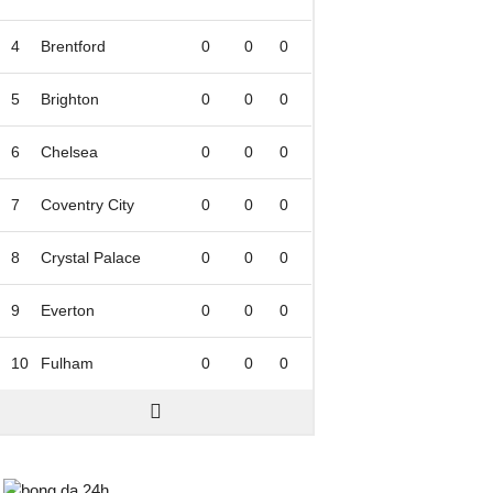
4
Brentford
0
0
0
5
Brighton
0
0
0
6
Chelsea
0
0
0
7
Coventry City
0
0
0
8
Crystal Palace
0
0
0
9
Everton
0
0
0
10
Fulham
0
0
0