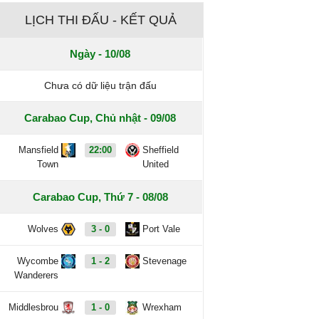
LỊCH THI ĐẤU - KẾT QUẢ
Ngày - 10/08
Chưa có dữ liệu trận đấu
Carabao Cup, Chủ nhật - 09/08
Mansfield
22:00
Sheffield
Town
United
Carabao Cup, Thứ 7 - 08/08
Wolves
3 - 0
Port Vale
Wycombe
1 - 2
Stevenage
Wanderers
Middlesbrou
1 - 0
Wrexham