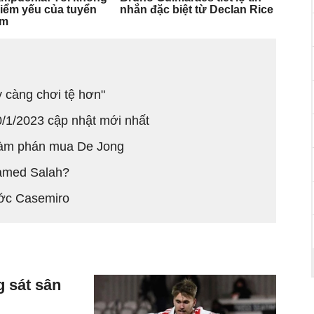
y càng chơi tệ hơn"
0/1/2023 cập nhật mới nhất
 đàm phán mua De Jong
hamed Salah?
ước Casemiro
 sát sân