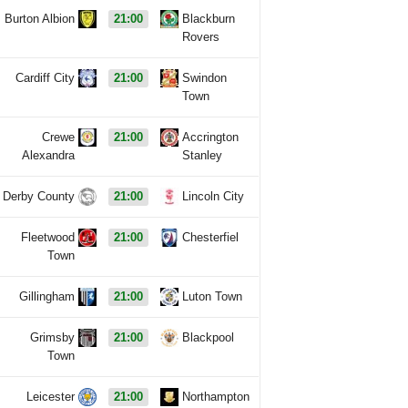
Burton Albion
21:00
Blackburn
Rovers
Cardiff City
21:00
Swindon
Town
Crewe
21:00
Accrington
Alexandra
Stanley
Derby County
21:00
Lincoln City
Fleetwood
21:00
Chesterfiel
Town
Gillingham
21:00
Luton Town
Grimsby
21:00
Blackpool
Town
Leicester
21:00
Northampton