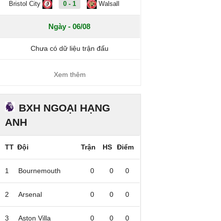
Bristol City
0 - 1
Walsall
Ngày - 06/08
Chưa có dữ liệu trận đấu
Xem thêm
BXH NGOẠI HẠNG
ANH
TT
Đội
Trận
HS
Điểm
1
Bournemouth
0
0
0
2
Arsenal
0
0
0
3
Aston Villa
0
0
0