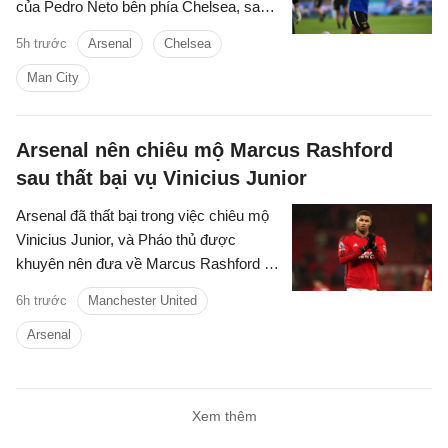
của Pedro Neto bên phía Chelsea, sau
khi bỏ lỡ cơ hội chiêu mộ Vinicius
5h trước
Arsenal
Chelsea
Junior.
Man City
Arsenal nên chiêu mộ Marcus Rashford
sau thất bại vụ Vinicius Junior
Arsenal đã thất bại trong việc chiêu mộ
Vinicius Junior, và Pháo thủ được
khuyên nên đưa về Marcus Rashford từ
MU để nâng cấp hàng lang cánh.
6h trước
Manchester United
Arsenal
Xem thêm