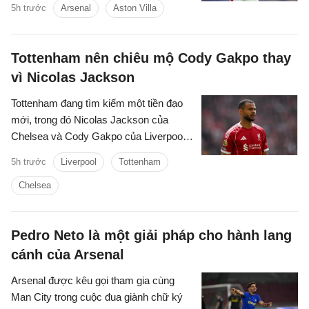
5h trước
Arsenal
Aston Villa
Tottenham nên chiêu mộ Cody Gakpo thay
vì Nicolas Jackson
Tottenham đang tìm kiếm một tiền đạo
mới, trong đó Nicolas Jackson của
Chelsea và Cody Gakpo của Liverpool
nằm trong danh sách chuyển nhượng
5h trước
Liverpool
Tottenham
của họ.
Chelsea
Pedro Neto là một giải pháp cho hành lang
cánh của Arsenal
Arsenal được kêu gọi tham gia cùng
Man City trong cuộc đua giành chữ ký