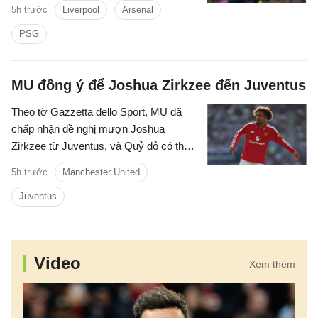
đã gửi lời đề nghị đầu tiên đến PSG.
5h trước
Liverpool
Arsenal
PSG
MU đồng ý để Joshua Zirkzee đến Juventus
Theo tờ Gazzetta dello Sport, MU đã
chấp nhận đề nghị mượn Joshua
Zirkzee từ Juventus, và Quỷ đỏ có thể
mua thêm tiền đạo trong thời gian còn lại
5h trước
Manchester United
ở Hè 2026.
Juventus
Video
Xem thêm