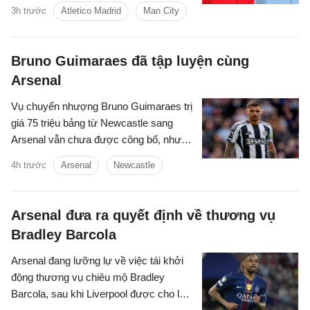
dàng với thầy trò Enzo Maresca.
3h trước
Atletico Madrid
Man City
Bruno Guimaraes đã tập luyện cùng
Arsenal
Vụ chuyển nhượng Bruno Guimaraes trị
giá 75 triệu bảng từ Newcastle sang
Arsenal vẫn chưa được công bố, nhưng
tiền vệ này đã tập luyện với Pháo thủ.
4h trước
Arsenal
Newcastle
Arsenal đưa ra quyết định về thương vụ
Bradley Barcola
Arsenal đang lưỡng lự về việc tái khởi
động thương vụ chiêu mộ Bradley
Barcola, sau khi Liverpool được cho là